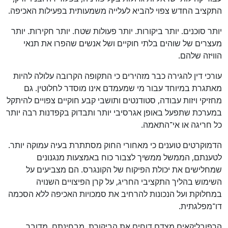
התקציב החדש צפוי להביא לעלייה משמעותית בפעילות האכיפה.
יותר סוכנים. יותר ביקורות. יותר פעולות שטח. יותר חקירות. יותר
מעצרים של שוהים בלתי חוקיים ושל אנשים שהפרו את תנאי
הוויזה שלהם.
עורכי דין להגירה כבר מזהירים כי התקופה הקרובה עלולה להיות
מאתגרת במיוחד עבור מי שמעמדם אינו מוסדר לחלוטין. גם
מחזיקי ויזות עבודה, סטודנטים ותושבי קבע חוקיים צפויים להיתקל
במערכת שתפעל באופן אגרסיבי יותר ותבדוק בקפדנות רבה יותר
כל חריגה או אי־התאמה.
הדמוקרטים טוענים כי מאחורי החוק מסתתרת בעיה עמוקה יותר.
לטענתם, הממשל ממשיך לצבור כוח באמצעות מנגנונים
שמחלישים את יכולת הפיקוח של הקונגרס. הם מצביעים על
השימוש בהליך התקציבי החריג, על קרן הפיצויים השנויה
במחלוקת ועל הנכונות להרחיב את סמכויות האכיפה ללא הסכמה
דו־מפלגתית.
הרפובליקאים מצדם דוחים את הביקורת. מבחינתם, מדובר