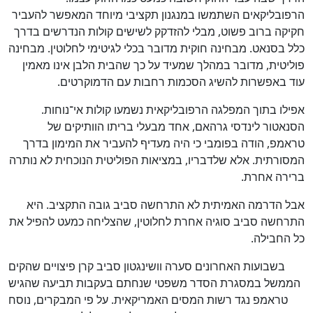
הרפובליקאים השתמשו במנגנון תקציבי מיוחד המאפשר להעביר
חקיקה ברוב פשוט, מבלי להזדקק לשישים קולות הנדרשים בדרך
כלל בסנאט. מבחינה חוקית מדובר בכלי לגיטימי לחלוטין. מבחינה
פוליטית, מדובר במהלך שמעיד על כך שהבית הלבן אינו מאמין
עוד באפשרות להשיג הסכמות רחבות עם הדמוקרטים.
אפילו בתוך המפלגה הרפובליקאית נשמעו קולות אי־נוחות.
הסנאטור לינדסי גרהאם, אחד מבעלי בריתו הוותיקים של
טראמפ, הודה בפומבי כי היה מעדיף להעביר את המימון בדרך
המסורתית. אלא שלדבריו, במציאות הפוליטית הנוכחית לא נותרה
ברירה אחרת.
אבל הדרמה האמיתית לא התרחשה סביב גובה התקציב. היא
התרחשה סביב סוגיה אחרת לחלוטין, שהצליחה כמעט להפיל את
כל החבילה.
בשבועות האחרונים סערה וושינגטון סביב קרן פיצויים שהקים
הממשל במסגרת הסדר משפטי שנחתם בעקבות תביעה שהגיש
טראמפ נגד רשות המסים האמריקאית. על פי המבקרים, נוסח