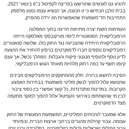
להגיע גם לאנשים שהורשעו בפריצה לקפיטול ב־6 בינואר 2021.
בבית הלבן הכחישו כי זו הכוונה, אך הנשיא עצמו נמנע מלספק
התחייבות חד־משמעית שהאפשרות הזו ירדה מהפרק.
העמימות הזאת יצרה מתיחות חריגה בתוך המפלגה
הרפובליקאית. הסנאטורית ליסה מורקובסקי מאלסקה הייתה
הרפובליקאית היחידה שהצביעה נגד החוק כולו. שלושה סנאטורים
רפובליקאים נוספים חברו לדמוקרטים בניסיון להחזיר את ההצעה
לדיון נוסף ולהוסיף מנגנוני פיקוח והגבלות. המהלך נכשל, אך עצם
קיומו חשף עד כמה רחוק מלהיות מאוחד הגוש הרפובליקאי.
הסיבה לחשש ברורה. חלק מהמחוקקים הרפובליקאים מבינים
שהנושא עלול להפוך לנשק פוליטי משמעותי בבחירות האמצע
הקרובות. במדינות מתנדנדות, כל קשר אפשרי בין כספי ציבור
לבין מי שהשתתפו באירועי הקפיטול עלול להפוך למוקד מתקפה
מצד הדמוקרטים.
כן
אלא שמעבר לוויכוחים הפוליטיים, המשמעות המעשית של החוק
57
%
עצומה. עבור קהילות מהגרים ברחבי ארצות הברית, ובמיוחד
עבור קהילות ישראליות גדולות בקליפורניה, בפלורידה ובניו יורק,