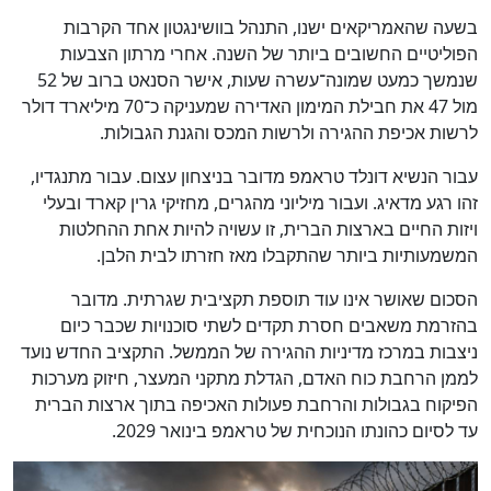
בשעה שהאמריקאים ישנו, התנהל בוושינגטון אחד הקרבות
הפוליטיים החשובים ביותר של השנה. אחרי מרתון הצבעות
שנמשך כמעט שמונה־עשרה שעות, אישר הסנאט ברוב של 52
מול 47 את חבילת המימון האדירה שמעניקה כ־70 מיליארד דולר
לרשות אכיפת ההגירה ולרשות המכס והגנת הגבולות.
עבור הנשיא דונלד טראמפ מדובר בניצחון עצום. עבור מתנגדיו,
זהו רגע מדאיג. ועבור מיליוני מהגרים, מחזיקי גרין קארד ובעלי
ויזות החיים בארצות הברית, זו עשויה להיות אחת ההחלטות
המשמעותיות ביותר שהתקבלו מאז חזרתו לבית הלבן.
הסכום שאושר אינו עוד תוספת תקציבית שגרתית. מדובר
בהזרמת משאבים חסרת תקדים לשתי סוכנויות שכבר כיום
ניצבות במרכז מדיניות ההגירה של הממשל. התקציב החדש נועד
לממן הרחבת כוח האדם, הגדלת מתקני המעצר, חיזוק מערכות
הפיקוח בגבולות והרחבת פעולות האכיפה בתוך ארצות הברית
עד לסיום כהונתו הנוכחית של טראמפ בינואר 2029.