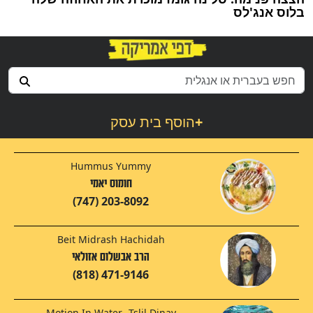
בלוס אנג'לס
+
הוסף בית עסק
Hummus Yummy
חומוס יאמי
(747) 203-8092
Beit Midrash Hachidah
הרב אבשלום אזולאי
(818) 471-9146
Motion In Water- Tslil Dinay