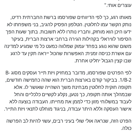
עוצרים אותי."
מאותו רגע, כך לפי הדיווחים שפורסמו ברשת החברתית רדיט,
נותק הקשר עמו לחלוטין. הטלפון הפסיק להגיב, בני משפחתו לא
ידעו היכן הוא מוחזק, וחבריו נותרו ללא תשובות. בתוך שעות הפך
הסיפור לוויראלי בקהילות הגירה ברחבי ארצות הברית, בעיקר
משום שהוא נוגע בפחד עמוק שמלווה כמעט כל מי שמגיע למדינה
עם אשרת כניסה זמנית: האפשרות שהכול ייראה תקין עד לרגע
שבו קצין הגבול יחליט אחרת.
לפי הפרטים שפורסמו, מדובר במחזיק ויזת תייר ועסקים מסוג B-
1/B-2. בביקור קודם בארצות הברית הוא שהה כחמישה חודשים,
תקופה חוקית לחלוטין מבחינת משך השהייה שאושר לו. אלא
שבמהלך אותה תקופה, כך נטען, נקלע לקשיים כלכליים והחל
לעבוד במשלוחי מזון כדי לממן את מחייתו. העבודה בוצעה ללא
אישור העסקה וללא היתר עבודה, בניגוד מוחלט לתנאי ויזת התייר.
הפרט הזה, שנראה אולי שולי בעיני רבים, עשוי להיות לב הפרשה
כולה.