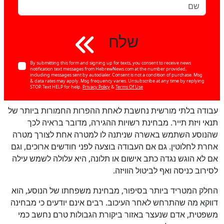
שלח
By submitting this form and signing up for texts, you consent to receive news
notification text messages from HebrewNews.com at the number provided,
including messages sent by autodialer. Consent is not a condition of purchase. Msg
& data rates may apply. Msg frequency varies. Unsubscribe at any time by replying
STOP. Text HELP for help.
Privacy Policy
&
Terms Of Use
עבודה בלתי מורשית נחשבת לאחת ההפרות החמורות ביותר של
תנאי ויזת תייר. מבחינת רשויות ההגירה, מדובר בראיה לכך
שהנוסע השתמש באשרה שניתנה לו למטרה אחת לצורך מטרה
אחרת לחלוטין. גם אם העבודה בוצעה לפני חודשים ארוכים, וגם
אם לא הוגש נגדה כתב אישום או תלונה, היא עלולה לשמש עילה
לסירוב כניסה ואף לביטול הוויזה.
החלק המטריד ביותר בסיפור, מבחינת משפחתו של הנוסע, הוא
דווקא מה שהתרחש לאחר העיכוב. רבים אינם יודעים כי מבחינה
משפטית, אדם שנעצר באזור ביקורת הגבולות טרם נחשב כמי