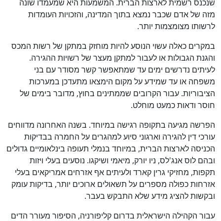
שנכנס רשמית לארצות הברית. המשמעות היא שמעמדו שונה
מזה של אדם שכבר נמצא בתוך המדינה, והזכויות העומדות
לרשותו מצומצמות יותר.
במקרים כאלה עשוי הנוסע להיות מוחזק במתקן של רשות המכס
והגנת הגבולות או לעבור למתקן מעצר של רשויות ההגירה.
לעיתים נדרשים ימים עד שמתאפשר קשר מסודר עם בני
משפחה או עד שמידע על מקום הימצאו מתעדכן במערכות
הציבוריות. עבור הקרובים שממתינים בחוץ, מדובר בימים של
חוסר ודאות כמעט מוחלט.
כן
83
%
הפרשה מגיעה בתקופה רגישה במיוחד. בשנה האחרונה מדווחים
עורכי דין להגירה וארגוני סיוע למהגרים על החמרה בבדיקות
הכניסה לארצות הברית, במיוחד בנמלי תעופה בינלאומיים גדולים
ובהם לוס אנג'לס, ניו יורק, מיאמי ושיקגו. נוסעים בעלי ויזות
תקפות, מחזיקי גרין קארד ולעיתים אף אזרחים אמריקאים בעלי
אזרחות כפולה מספרים על תשאולים ארוכים יותר, בדיקות עומק
ובקשות להציג מידע שלא התבקש בעבר.
עבור הקהילה הישראלית בדרום קליפורניה, הסיפור מעורר הדים