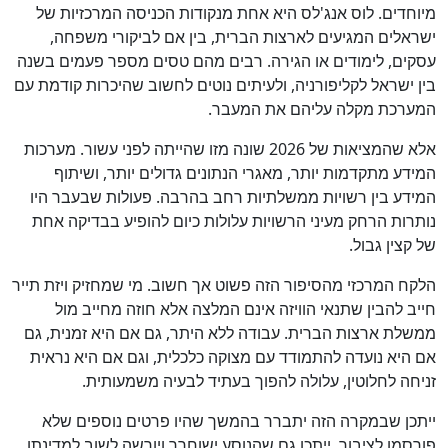
מיוחדים. לוס אנג'לס היא אחת מנקודות הכניסה המרכזיות של
ישראלים המגיעים לארצות הברית, בין אם לביקורי משפחה,
עסקים, לימודים או הגירה. רבים מהם טסים מספר פעמים בשנה
בין ישראל לקליפורניה, ולעיתים נוטים לחשוב שהיכרות קודמת עם
המערכת מקלה עליהם את המעבר.
אלא שהמציאות של 2026 שונה מזו שהייתה לפני עשור. מערכות
המידע מתקדמות יותר, מאגרי הנתונים גדולים יותר, ושיתוף
המידע בין רשויות ממשלתיות רחב בהרבה. פעולות שבעבר היו
נותרות הרחק מעיני הרשויות עלולות כיום להופיע בבדיקה אחת
של קצין גבול.
הלקח המרכזי מהסיפור הזה פשוט אך חשוב. מי שמחזיק ויזת תייר
חייב להבין שתנאי הוויזה אינם המלצה אלא חוזה מחייב מול
ממשלת ארצות הברית. עבודה ללא היתר, גם אם היא זמנית, גם
אם היא נועדה להתמודד עם מצוקה כלכלית, וגם אם היא נראית
זניחה לחלוטין, עלולה להפוך בעתיד לבעיה משמעותית.
ייתכן שבמקרה הזה יתברר בהמשך שהיו פרטים נוספים שלא
פורסמו לציבור. ייתכן גם שהנוסע ישוחרר ויורשה לשוב למדינתו