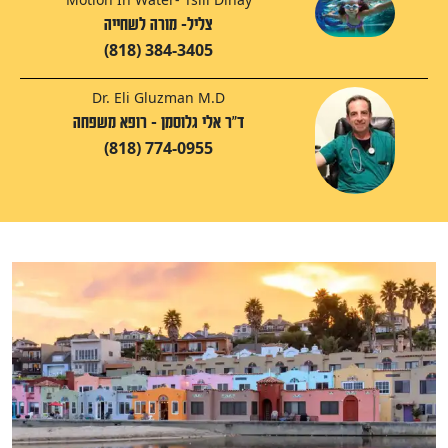
צליל- מורה לשחייה
(818) 384-3405
Dr. Eli Gluzman M.D
ד"ר אלי גלוסמן - רופא משפחה
(818) 774-0955