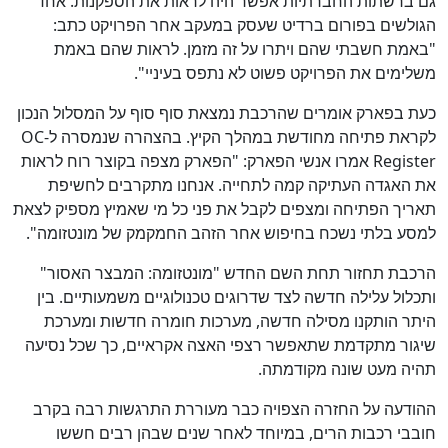
גם ברשתות החברתיות אפשר היה לראות את הספקנות. אחד
הגולשים בפורום ברדיט שעסק במעקב אחר הפרויקט כתב:
"באמת חשבתי שהם ויתרו על זה מזמן. לראות שהם באמת
משלימים את הפרויקט פשוט לא נתפס בעיניי".
כעת בפארק אומרים שהרכבת נמצאת סוף סוף על המסלול הנכון
לקראת פתיחה מחודשת במהלך הקיץ. בהצהרה שנמסרה ל-OC
Register אמרו אנשי הפארק: "הפארק מצפה בקוצר רוח לראות
את האגדה העתיקה קמה לתחייה. אנחנו מתקרבים לחשיפת
תאריך הפתיחה ומצפים לקבל את פני כל מי שאמיץ מספיק לצאת
למסע בלתי נשכח בחיפוש אחר הזהב החמקמק של מונטזומה".
הרכבת תחזור תחת השם החדש "מונטזומה: המבצר האסור"
ותכלול עלילה חדשה לצד שדרוגים טכנולוגיים משמעותיים. בין
היתר הותקנו מסילה חדשה, מערכות חומרה חדשות ומערכת
שיגור מתקדמת שתאפשר רצפי האצה אקראיים, כך שכל נסיעה
תהיה מעט שונה מקודמתה.
ההודעה על החזרה הצפויה כבר מעוררת התרגשות רבה בקרב
חובבי רכבות הרים, במיוחד לאחר שנים שבהן רבים חששו