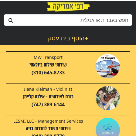
+
הוסף בית עסק
MW Transport
שירותי שילוח בינלאמי
(310) 645-8733
Ilana Kleiman - Violinist
כנרת לאירועים - אילנה קליימן
(747) 389-6144
LESMI LLC - Management Services
שירותי משרד לחברות בניה