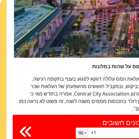
מס על שהות במלונות
 העלאת המס עלולה דווקא לפגוע בענף בתקופה רגישה.
 בביקוש, ובמקביל חוששים מהשפעתן של העלאות שכר
מינימום מתוכננות. נלה מקאוסקר, נשיאת ומנכ"לית ארגון Central City Association, אמרה בחודש מאי כי
רואים ירידה בביקוש ואובדן של כ-20 מיליון דולר בהכנסות ממסים משנה לשנה, זה פשוט לא נראה כמו
ם".
ונים חשובים