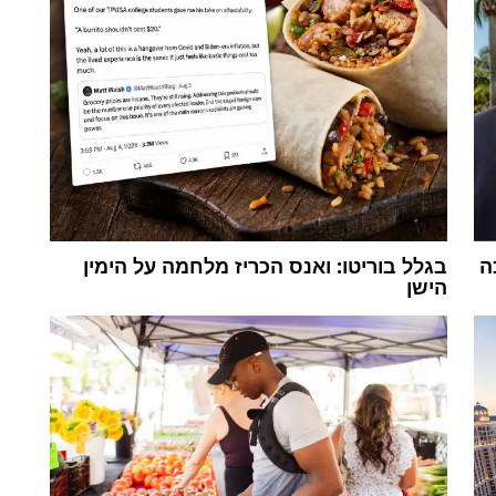
ה
בגלל בוריטו: ואנס הכריז מלחמה על הימין
הישן