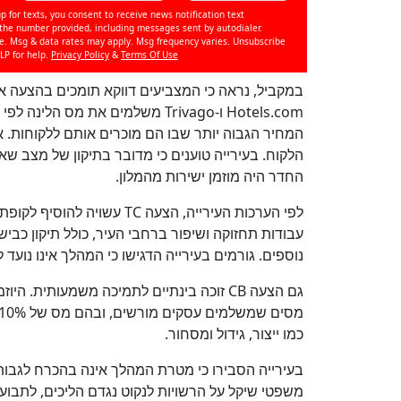
p for texts, you consent to receive news notification text
e number provided, including messages sent by autodialer.
se. Msg & data rates may apply. Msg frequency varies. Unsubscribe
LP for help.
Privacy Policy
&
Terms Of Use
Hotels.com ו-Trivago משלמים את 
המחיר הגבוה יותר שבו הם מוכרים אותם ללקוחות.
הלקוח. בעירייה טוענים כי מדובר בתיקון של מצב 
החדר היה מוזמן ישירות מהמלון.
עבודות תחזוקה ושיפור ברחבי העיר, כולל תיקון כביש
נוספים. גורמים בעירייה הדגישו כי המהלך אינו נוע
גם הצעה CB זוכה בינתיים לתמיכה משמעותית
כמו ייצור, גידול ומסחור.
בעירייה הסבירו כי מטרת המהלך אינה בהכרח לגבות
משפטי שיקל על הרשויות לנקוט נגדם הליכים, לתבו