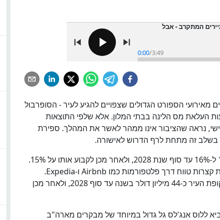
יירים המתקרב - אבל
0:00
/
3:49
ם מאירועי הספורט הגדולים שצפויים להגיע לעיר - הסופרבול
קים האולימפיים של 2028 - באמצעות העלאת מס הלינה בבתי המלון. אלא שלפי התוצאות
ישי, נראה שהציבור אינו ממהר לאשר את המהלך. ספירת
הצעה TT ביקשה להעלות את מס הלינה בעיר מ-14% ל-16% עד סוף שנת 2028, ולאחר מכן לקבוע אותו על 15%.
בנוסף, ההצעה הייתה מרחיבה את המס גם להשכרות קצרות טווח דרך פלטפורמות כמו Airbnb ו-Expedia.
בעירייה העריכו כי אישור ההצעה היה עשוי להכניס לקופת העיר כ-44 מיליון דולר בשנה עד סוף 2028, ולאחר מכן
יא ללוס אנג'לס גל גדול במיוחד של מבקרים מארה"ב