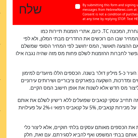
שלח
By submitting this form and signing u
messages from HebrewNews.com at th
Consent is not a condition of purcha
at any time by replying STOP. Text HE
במקביל, נראה כי המצביעים דווקא תומכים בהצעה אחרת, המכונה TC. כיום, אתרי הזמנות תיירות כמו
מס הלינה לפי המחיר שבו הם רוכשים את החדרים מבתי המלון, ולא לפי
 אם ההצעה תאושר, המס יחושב לפי המחיר הסופי שמשלם
שאפשר לחברות ההזמנות לשלם פחות מס מזה שהיה נגבה אילו
לפי הערכות העירייה, הצעה TC עשויה להוסיף לקופת העיר כ-5 מיליון דולר בשנה. הכספים הללו מיועדים למימון
ים ומדרכות, השקעה בפארקים ציבוריים ושירותים עירוניים
ד ליצור מס חדש אלא לשנות את אופן חישוב המס הקיים.
. היוזמה תחייב עסקי קנאביס שפועלים ללא רישיון לשלם את אותם
מסים שמשלמים עסקים מורשים, ובהם מס של 10% על מכירות קנאביס, 5% על קנאביס רפואי ו-2% על פעילויות
 את הכספים מאותם עסקים בלתי חוקיים, אלא ליצור כלי
ע אותם בבתי המשפט ואף להביא לסגירתם. עם זאת, חלק