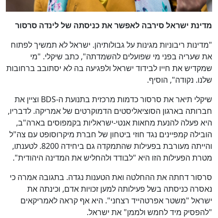
מדינת ישראל סירבה לאפשר את כניסתה של לינדה סרסור
"מדינות ריבוניות מגינות על גבולותיהן. ישראל לא תמשיך לפתוח
את שעריה בפני מי שפועלים להשמדתה", כתב שיקלי. "מי
שמקדיש את חייו לבידוד ישראל ולפגיעה בה לא יסתובב ברחובות
שלנו. נקודה", הוסיף.
שיקלי תיאר את סרסור כדמות מרכזית בתנועת ה-BDS וציין את
חברותה בארגון הסוציאליסטים הדמוקרטים של אמריקה. לדבריו,
היא פעלה להנעת מחאות אנטי-ישראליות בקמפוסים בארה"ב,
הובילה קמפיינים נגד חוזי ביטחון של חברת מיקרוסופט עם צה"ל
והייתה מעורבת בפעילות שהתמקדה גם ביחידה 8200. לטענתו,
מטרת הפעילות הזו היא "לבודד ולהחליש את המדינה היהודית".
סרסור דחתה את ההחלטה ואת הטענות נגדה. בתגובה אמרה כי
נאסרה כניסתה בשל פעילותה למען זכויות אדם, וכינתה את
ישראל "משטר אפרטהייד רצחני". היא אף קראה לאמריקאים
"להפסיק מיד לחמש ולממן" את ישראל.