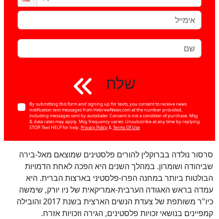
שלח
By submitting this form and signing up for texts, you consent to receive news
notification text messages from HebrewNews.com at the number provided,
including messages sent by autodialer. Consent is not a condition of purchase. Msg
& data rates may apply. Msg frequency varies. Unsubscribe at any time by replying
STOP. Text HELP for help.
Privacy Policy
&
Terms Of Use
סרסור נולדה בברוקלין להורים פלסטינים שמוצאם מאל-בירה
שביהודה ושומרון. במהלך השנים היא הפכה לאחת הדמויות
הבולטות ביותר במחנה הפרו-פלסטיני בארצות הברית. היא
עמדה בראש האגודה הערבית-אמריקאית של ניו יורק, שימשה
כיו"ר משותפת של צעדת הנשים הארצית בשנת 2017 והובילה
קמפיינים בנושאי זכויות פלסטינים, הגירה וזכויות אזרח.