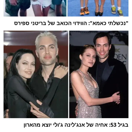
"נכשלתי כאמא": הווידוי הכואב של בריטני ספירס
בגיל 53: אחיה של אנג'לינה ג'ולי יוצא מהארון