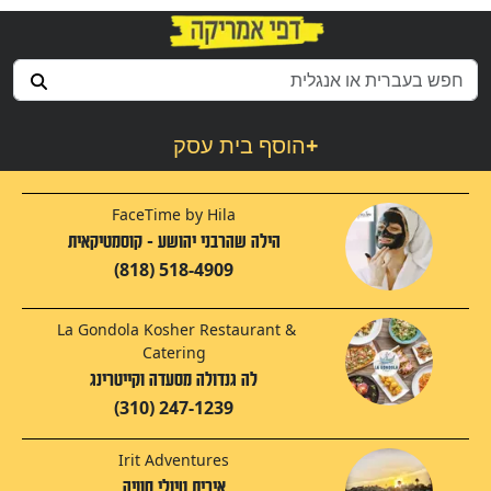
+
הוסף בית עסק
FaceTime by Hila
הילה שהרבני יהושע - קוסמטיקאית
(818) 518-4909
La Gondola Kosher Restaurant &
Catering
לה גנדולה מסעדה וקייטרינג
(310) 247-1239
Irit Adventures
אירית טיולי חוויה