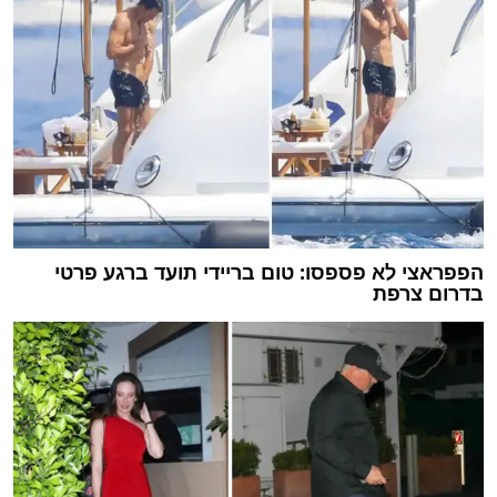
הפפראצי לא פספסו: טום בריידי תועד ברגע פרטי
בדרום צרפת