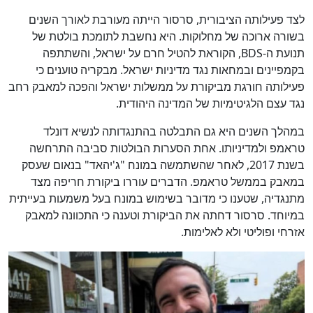
לצד פעילותה הציבורית, סרסור הייתה מעורבת לאורך השנים
בשורה ארוכה של מחלוקות. היא נחשבת לתומכת בולטת של
תנועת ה-BDS, הקוראת להטיל חרם על ישראל, והשתתפה
בקמפיינים ובמחאות נגד מדיניות ישראל. מבקריה טוענים כי
פעילותה חורגת מביקורת על ממשלות ישראל והפכה למאבק רחב
נגד עצם הלגיטימיות של המדינה היהודית.
במהלך השנים היא גם התבלטה בהתנגדותה לנשיא דונלד
כן
טראמפ ולמדיניותו. אחת הסערות הבולטות סביבה התרחשה
66
%
בשנת 2017, לאחר שהשתמשה במונח "ג'יהאד" בנאום שעסק
במאבק בממשל טראמפ. הדברים עוררו ביקורת חריפה מצד
מתנגדיה, שטענו כי מדובר בשימוש במונח בעל משמעות בעייתית
במיוחד. סרסור דחתה את הביקורת וטענה כי התכוונה למאבק
אזרחי ופוליטי ולא לאלימות.