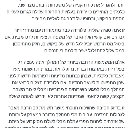
יותר ולהגדיל את כוח הקנייה של משפחות רבות. מצד שני,
כלכלנים מזהירים כי ירידה בעלויות ההחזקה עלולה לגרום לעלייה
נוספת בביקוש, ובסופו של דבר גם לעליית מחירים.
זו אינה סוגיה שולית. פלורידה כבר מתמודדת עם מחירי דיור
גבוהים ועם קושי הולך וגובר של משפחות צעירות לרכוש בית. אם
ביטול מס הרכוש יוביל לגל חדש של ביקושים, חלק מהחיסכון
במס עלול להתגלגל ישירות למחירי הנכסים.
אולם המשמעות הרחבה ביותר של המהלך אינה נעוצה רק
בפלורידה. בארצות הברית נהוג לראות במדינות השונות מעין
מעבדות כלכליות, שבהן נבחנות מדיניות ורפורמות חדשות לפני
שהן מתפשטות לשאר המדינה. אם פלורידה תצליח לבצע את
המהלך מבלי לפגוע בשירותים הציבוריים ומבלי ליצור משבר
תקציבי, קשה להאמין שמדינות אחרות לא יידרשו לאותה שאלה.
זו בדיוק הסיבה שהוויכוח הנוכחי מושך תשומת לב הרבה מעבר
לגבולות המדינה. עבור תומכי המהלך מדובר במאבק על זכותם
של אזרחים ליהנות מפרי עמלם מבלי לשלם מס קבוע על ביתם.