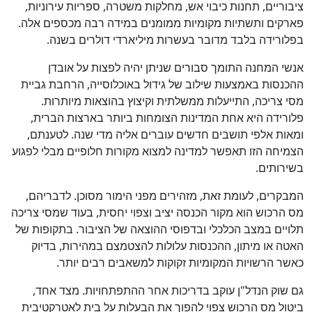
ציבוריים, תחנות כיבוי אש, מחלקות משטרה, ספריות עירוניות,
פארקים ותשתיות מקומיות ממומנים במידה רבה מכספים אלה.
בפלורידה בלבד מדובר בעשרות מיליארדי דולרים בשנה.
אנשי המחנה התומך סבורים שניתן יהיה לפצות על אובדן
ההכנסות באמצעות שילוב של גידול באוכלוסייה, הרחבת גביית
מסי צריכה, התייעלות ממשלתית וקיצוץ בהוצאות מיותרות.
פלורידה היא אחת המדינות הצומחות ביותר בארצות הברית,
ומאות אלפי תושבים חדשים עוברים אליה מדי שנה. לטענתם,
הצמיחה הזו תאפשר למדינה למצוא מקורות חלופיים מבלי לפגוע
בשירותים.
המבקרים, לעומת זאת, מזהירים מפני הימור מסוכן. לדבריהם,
מס הרכוש הוא מקור הכנסה יציב וצפוי יחסית, בעוד שמסי צריכה
תלויים במצב הכלכלי ובדפוסי ההוצאה של הציבור. בתקופות של
כן
האטה או מיתון, ההכנסות עלולות להצטמצם במהירות, בדיוק
100
%
כאשר הרשויות המקומיות זקוקות למשאבים רבים יותר.
גם שוק הנדל"ן עוקב בדריכות אחר ההתפתחויות. מצד אחד,
ביטול מס הרכוש צפוי להפוך את הבעלות על בית לאטרקטיבית