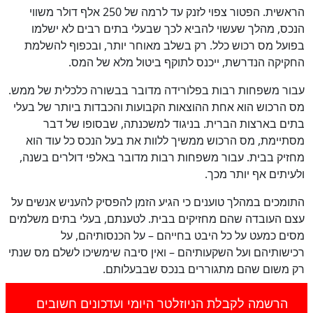
הראשית. הפטור צפוי לזנק עד לרמה של 250 אלף דולר משווי
הנכס, מהלך שעשוי להביא לכך שבעלי בתים רבים לא ישלמו
בפועל מס רכוש כלל. רק בשלב מאוחר יותר, ובכפוף להשלמת
החקיקה הנדרשת, ייכנס לתוקף ביטול מלא של המס.
עבור משפחות רבות בפלורידה מדובר בבשורה כלכלית של ממש.
מס הרכוש הוא אחת ההוצאות הקבועות והכבדות ביותר של בעלי
בתים בארצות הברית. בניגוד למשכנתה, שבסופו של דבר
מסתיימת, מס הרכוש ממשיך ללוות את בעל הנכס כל עוד הוא
מחזיק בבית. עבור משפחות רבות מדובר באלפי דולרים בשנה,
ולעיתים אף יותר מכך.
התומכים במהלך טוענים כי הגיע הזמן להפסיק להעניש אנשים על
עצם העובדה שהם מחזיקים בבית. לטענתם, בעלי בתים משלמים
מסים כמעט על כל היבט בחייהם – על הכנסותיהם, על
רכישותיהם ועל השקעותיהם – ואין סיבה שימשיכו לשלם מס שנתי
רק משום שהם מתגוררים בנכס שבבעלותם.
הרשמה לקבלת הניוזלטר היומי ועדכונים חשובים