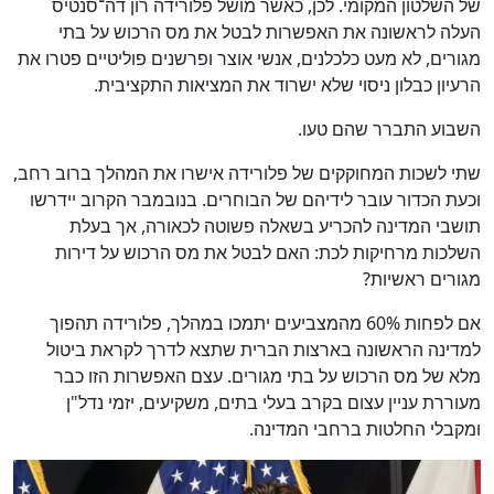
של השלטון המקומי. לכן, כאשר מושל פלורידה רון דה־סנטיס
העלה לראשונה את האפשרות לבטל את מס הרכוש על בתי
מגורים, לא מעט כלכלנים, אנשי אוצר ופרשנים פוליטיים פטרו את
הרעיון כבלון ניסוי שלא ישרוד את המציאות התקציבית.
השבוע התברר שהם טעו.
שתי לשכות המחוקקים של פלורידה אישרו את המהלך ברוב רחב,
וכעת הכדור עובר לידיהם של הבוחרים. בנובמבר הקרוב יידרשו
תושבי המדינה להכריע בשאלה פשוטה לכאורה, אך בעלת
השלכות מרחיקות לכת: האם לבטל את מס הרכוש על דירות
מגורים ראשיות?
אם לפחות 60% מהמצביעים יתמכו במהלך, פלורידה תהפוך
למדינה הראשונה בארצות הברית שתצא לדרך לקראת ביטול
מלא של מס הרכוש על בתי מגורים. עצם האפשרות הזו כבר
מעוררת עניין עצום בקרב בעלי בתים, משקיעים, יזמי נדל"ן
ומקבלי החלטות ברחבי המדינה.