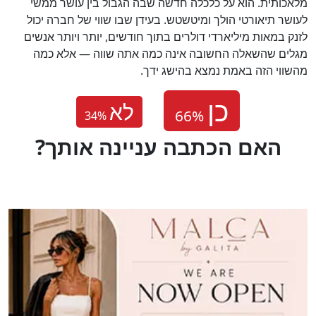
מלאכותית. הוא על כלכלה חדשה שבה הגבול בין עושר ממשי
לעושר תיאורטי הולך ומיטשטש. בעידן שבו שווי של חברה יכול
לזנק במאות מיליארדי דולרים בתוך חודשים, יותר ויותר אנשים
מגלים שהשאלה החשובה אינה כמה אתה שווה — אלא כמה
מהשווי הזה באמת נמצא בהישג ידך.
לא
34
%
?האם הכתבה עניינה אותך