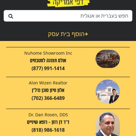
+
הוסף בית עסק
Nuhome Showroom Inc
אולם תצוגה למטבחים
(877) 991-1414
Alon Wizen Realtor
אלון וויזן סוכן נדל"ן
(702) 366-6489
Dr. Dan Rosen, DDS
ד"ר דן רוזן - רופא שיניים
(818) 986-1618