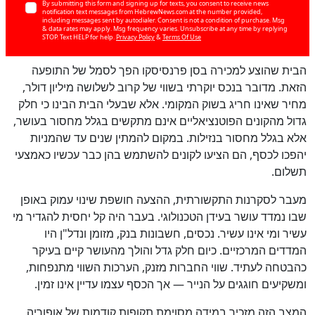
By submitting this form and signing up for texts, you consent to receive news
notification text messages from HebrewNews.com at the number provided,
including messages sent by autodialer. Consent is not a condition of purchase. Msg
& data rates may apply. Msg frequency varies. Unsubscribe at any time by replying
STOP. Text HELP for help.
Privacy Policy
&
Terms Of Use
הבית שהוצע למכירה בסן פרנסיסקו הפך לסמל של התופעה
הזאת. מדובר בנכס יוקרתי בשווי של קרוב לשלושה מיליון דולר,
מחיר שאינו חריג בשוק המקומי. אלא שבעלי הבית הבינו כי חלק
גדול מהקונים הפוטנציאליים אינם מתקשים בגלל מחסור בעושר,
אלא בגלל מחסור בנזילות. במקום להמתין שנים עד שהמניות
יהפכו לכסף, הם הציעו לקונים להשתמש בהן כבר עכשיו כאמצעי
תשלום.
כן
מעבר לסקרנות התקשורתית, ההצעה חושפת שינוי עמוק באופן
66
%
שבו נמדד עושר בעידן הטכנולוגי. בעבר היה קל יחסית להגדיר מי
עשיר ומי אינו עשיר. נכסים, חשבונות בנק, מזומן ונדל"ן היו
המדדים המרכזיים. כיום חלק גדל והולך מהעושר קיים בעיקר
כהבטחה לעתיד. שווי החברות מזנק, הערכות השווי מתנפחות,
ומשקיעים חוגגים על הנייר — אך הכסף עצמו עדיין אינו זמין.
המצב הזה מזכיר במידה מסוימת תקופות קודמות של אופוריה