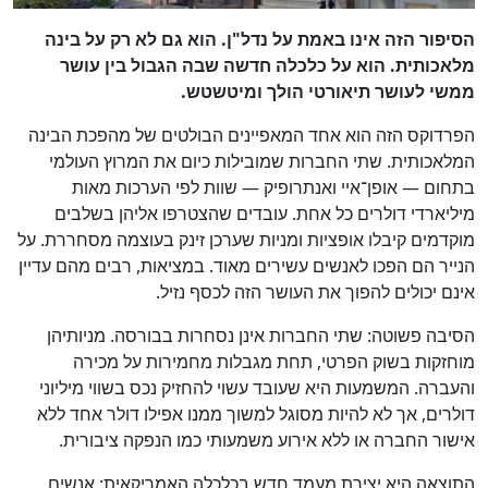
הסיפור הזה אינו באמת על נדל"ן. הוא גם לא רק על בינה
מלאכותית. הוא על כלכלה חדשה שבה הגבול בין עושר
ממשי לעושר תיאורטי הולך ומיטשטש.
הפרדוקס הזה הוא אחד המאפיינים הבולטים של מהפכת הבינה
המלאכותית. שתי החברות שמובילות כיום את המרוץ העולמי
בתחום — אופן־איי ואנתרופיק — שוות לפי הערכות מאות
מיליארדי דולרים כל אחת. עובדים שהצטרפו אליהן בשלבים
מוקדמים קיבלו אופציות ומניות שערכן זינק בעוצמה מסחררת. על
הנייר הם הפכו לאנשים עשירים מאוד. במציאות, רבים מהם עדיין
אינם יכולים להפוך את העושר הזה לכסף נזיל.
הסיבה פשוטה: שתי החברות אינן נסחרות בבורסה. מניותיהן
מוחזקות בשוק הפרטי, תחת מגבלות מחמירות על מכירה
והעברה. המשמעות היא שעובד עשוי להחזיק נכס בשווי מיליוני
דולרים, אך לא להיות מסוגל למשוך ממנו אפילו דולר אחד ללא
אישור החברה או ללא אירוע משמעותי כמו הנפקה ציבורית.
התוצאה היא יצירת מעמד חדש בכלכלה האמריקאית: אנשים