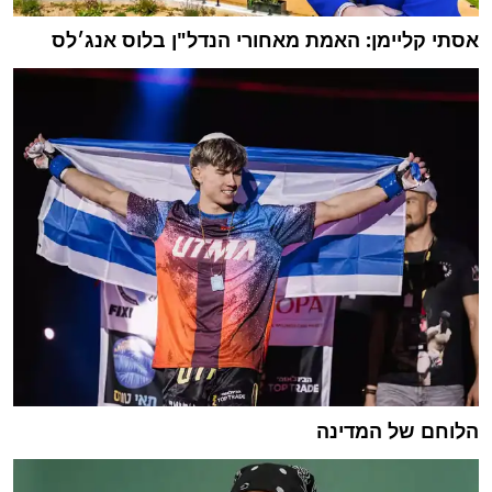
אסתי קליימן: האמת מאחורי הנדל"ן בלוס אנג׳לס
הלוחם של המדינה