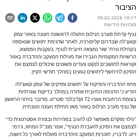
הציבור
06.02.2026 10:17
סוכנויות הידיעות
נגיף קדחת מערב הנילוס התגלה לראשונה העונה באזור עמק
קואצ'לה שבדרום קליפורניה, לאחר שדגימת יתושים שנאספה
בקהילת נורת' שור נמצאה חיובית לנגיף. בעקבות הממצא,
הרשויות המקומיות הגבירו את פעילות המעקב וההדברה באזור
וקוראות לתושבים לנקוט צעדים פשוטים שיכולים לצמצם את
הסיכון להיחשף ליתושים נגועים במהלך חודשי הקיץ.
מחוז ההדברה והפיקוח על יתושים ומזיקים של עמק קואצ'לה
הודיע כי הדגימה החיובית אותרה במהלך בדיקות שגרתיות
בצומת הרחובות אווניו 72 וקליבלנד סטריט. מדובר בזיהוי הראשון
של נגיף מערב הנילוס באזור מאז תחילת העונה הנוכחית.
"גילוי מוקדם מאפשר לנו להגיב במהירות ובצורה אסטרטגית כדי
לצמצם את הסיכון להעברת הנגיף", אמר מנכ"ל המחוז, ג'רמי
וייט. לדבריו, תוכניות המעקב וההדברה פועלות לאורך כל השנה,