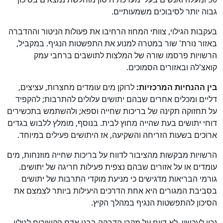
גבוה יותר לסיבוכים משמעותיים.
בעקבות הגילוי, צוותי המחוז הרחיבו את פעולות הניטור וההדברה
באזור נורת' שור במטרה למנוע את התפשטות הנגיף. במקביל,
הרשויות פרסמו שורה של המלצות לתושבים ברחבי עמק
קואצ'לה ובאזורים הסמוכים.
בין ההנחיות המרכזיות:
לרוקן מים עומדים מחצרות, עציצים,
דליים ומכלים אחרים שבהם יתושים עלולים להתרבות; להקפיד
על תחזוקה תקינה של בריכות שחייה וספא; ולהשתמש בתכשירים
דוחי יתושים בעת שהייה מחוץ לבית. בנוסף, מומלץ ללבוש בגדים
ארוכים בשעות הזריחה והשקיעה, אז היתושים פעילים במיוחד.
הרשויות מבקשות מהציבור לדווח על בריכות שחייה מוזנחות, מים
עומדים או על אזורים שבהם נצפית פעילות חריגה של יתושים.
גורמי הבריאות מדגישים כי מניעת מוקדי התרבות של יתושים
בסביבת המגורים היא אחת הדרכים היעילות ביותר לצמצם את
הסיכון להתפשטות הנגיף במהלך הקיץ.
נכון לעכשיו, לא דווח על מקרי הדבקה בבני אדם הקשורים לגילוי