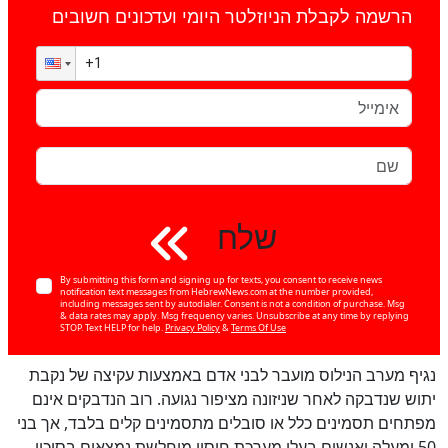
הרשמה לקבלת הניוזלטר היומי ועדכונים חשובים
שלח
By submitting this form and signing up for texts, you consent to receive news
notification text messages from HebrewNews.com at the number provided,
including messages sent by autodialer. Consent is not a condition of purchase. Msg
& data rates may apply. Msg frequency varies. Unsubscribe at any time by replying
STOP. Text HELP for help.
Privacy Policy
&
Terms Of Use
נגיף מערב הנילוס מועבר לבני אדם באמצעות עקיצה של נקבת
יתוש שנדבקה לאחר שניזונה מציפור נגועה. רוב הנדבקים אינם
מפתחים תסמינים כלל או סובלים מתסמינים קלים בלבד, אך בני
50 ומעלה ואנשים בעלי מערכת חיסון מוחלשת נמצאים בסיכון