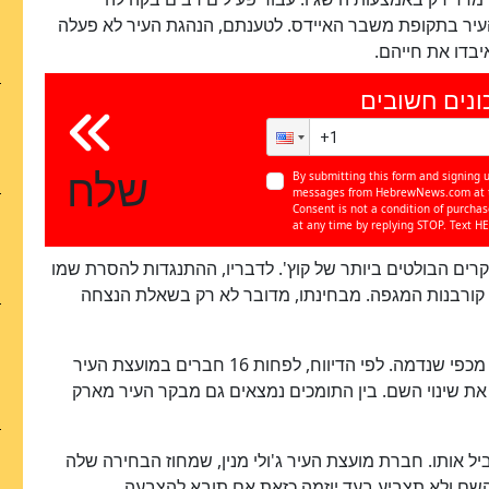
עיר בתקופת משבר האיידס. לטענתם, הנהגת העיר לא פעלה
יבדו את חייהם.
ונים חשובים
שלח
By submitting this form and signing u
messages from HebrewNews.com at th
Consent is not a condition of purcha
at any time by replying STOP. Text HE
בקרים הבולטים ביותר של קוץ'. לדבריו, ההתנגדות להסרת שמו
קורבנות המגפה. מבחינתו, מדובר לא רק בשאלת הנצחה
העמדה הזאת זוכה כיום לתמיכה פוליטית רחבה יותר מכפי שנדמה. לפי הדיווח, לפחות 16 חברים במועצת העיר
את שינוי השם. בין התומכים נמצאים גם מבקר העיר מארק
כן
84
%
יל אותו. חברת מועצת העיר ג'ולי מנין, שמחוז הבחירה שלה
 השם ולא תצביע בעד יוזמה כזאת אם תובא להצבעה.