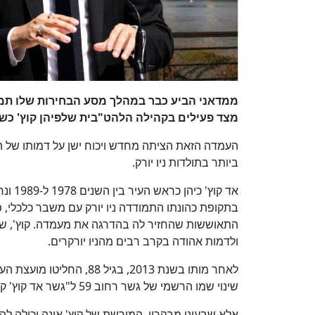
ממדאני הביע כבר במהלך מסע הבחירות שלו תמי
מצד פעילים בקהילה הלהט"בית שלפיהן קוץ' כש
העמדה הזאת הציתה מחדש ויכוח ישן על דמותו של 
ביותר בתולדות ניו יורק.
אד קו
בתקופת כהונתו התמודדה ניו יורק עם משבר כלכלי, 
התאוששות שהחזיר לה בהדרגה את מעמדה. קוץ', שהי
ולדמות אהודה בקרב רבים מהניו יורקרים.
לאחר מותו בשנת 2013, בגי
שינוי שמו הרשמי של גשר רחוב 59 ל"גשר אד קוץ' קווינסבורו".
אלא שבעיני מבקריו, המורשת של קוץ' אינה יכולה לה