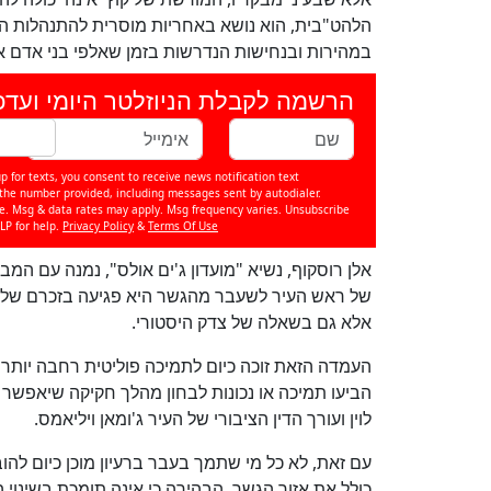
הלהט"בית, הוא נושא באחריות מוסרית להתנהלות ה
במהירות ובנחישות הנדרשות בזמן שאלפי בני אדם א
הרשמה לקבלת הניוזלטר היומי ועדכ
p for texts, you consent to receive news notification text
e number provided, including messages sent by autodialer.
se. Msg & data rates may apply. Msg frequency varies. Unsubscribe
LP for help.
Privacy Policy
&
Terms Of Use
אלן רוסקוף, נשיא "מועדון ג'ים אולס", נמנה עם המ
של ראש העיר לשעבר מהגשר היא פגיעה בזכרם של 
אלא גם בשאלה של צדק היסטורי.
הביעו תמיכה או נכונות לבחון מהלך חקיקה שיאפשר 
לוין ועורך הדין הציבורי של העיר ג'ומאן ויליאמס.
עם זאת, לא כל מי שתמך בעבר ברעיון מוכן כיום להוב
כולל את אזור הגשר, הבהירה כי אינה תומכת בשינוי