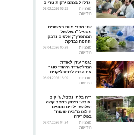
יגדלו לעצמם ירקות טריים
סוכנויות
08.03.2026 03:35
הידיעות
שני מקרי מוות ראשונים
מטפיל "השלשול
המתפרץ"; אלפים נדבקו
והחסה נבדקת
סוכנויות
08.04.2026 05:28
הידיעות
נגמר עידן לאודר:
המיליארדר היהודי סוגר
את הברז לרפובליקנים
סוכנויות
08.04.2026 13:00
הידיעות
ריח בלתי נסבל, ג'וקים
ועובש: תינוק במצב קשה
ושלושה ילדים נוספים
חולצו מ"בית זוועות"
בפלורידה
סוכנויות
08.07.2026 04:24
הידיעות