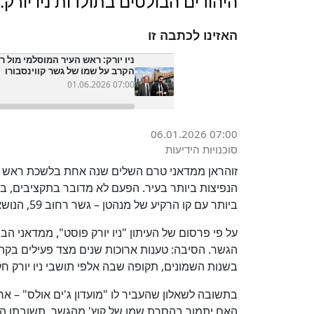
היהודים הבולטים בתולדות ניו יורק.
האזינו לכתבה זו
ניו יורק: ראש העיר המוסלמי מול ר
הקרב על שמו של גשר קווינסבורו
01.06.2026 07:00
06.01.2026 07:00
סוכנויות הידיעות
זוהראן ממדאני טרם השלים שנה אחת בלשכת ראש הע
הנפיצות ביותר בעיר. הפעם לא מדובר בתקציבים, 
ביותר עם קו הרקיע של מנהטן – גשר רחוב 59, הנושא מאז 2011 את שמו של ראש העיר לשעבר אד קוץ'.
על פי פרסום של העיתון "ניו יורק פוסט", ממדאני 
הגשר. הסיבה: טענות ארוכות שנים מצד פעילים בקה
בשנות השמונים, תקופה שבה אלפי תושבי ניו יורק ח
בתשובה לשאלון שהעביר לו "מועדון ג'ים אולס" – אר
האם יתמוך בהסרת שמו של קוץ' מהגשר. תשובתו הי