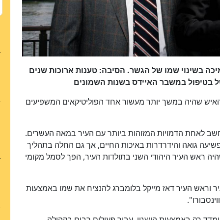
כה בשינוי שמו של הגשר. הסיבה: טענות ארוכות שנים
ל בטיפול במשבר האיידס בשנות השמונים
האיש שהיה במשך יותר מעשור אחד הפוליטיקאים המשפיעים
ץ' כיהן כראש העיר בין השנים 1978 ל-1989 ונחשב לאחת הדמויות המזוהות ביותר עם העיר במאה העשרים.
פשיעה גואה והידרדרות באיכות החיים, אך גם החלה בתהליך
ה ראש העיר היהודי השני בתולדות העיר, הפך לסמל מקומי
ל 88, החליטו מועצת העיר וראש העיר דאז מייקל בלומברג להנציח את שמו באמצעות
ימדד רק באמצעות הישגיו. עבור פעילים רבים בקהילה