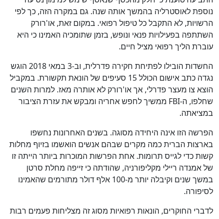
נוספת לאוסטרליה בהמשך אותה שנה. גם במקרה הזה, כך לפי
הרשויות, לא התקבל כל טיפול רפואי. במקום זאת, או'רורק
השתתפה בפעילויות פנאי ונופש, בזמן שתומכיה האמינו כי היא
עוברת הליך רפואי מציל חיים.
החשדות הובילו לפתיחת חקירה פדרלית, וב-3 במאי 2018 הוגש
נגדה כתב אישום הכולל 15 סעיפים של הונאת תקשורת. במקביל
הוצא צו מעצר פדרלי, אך או'רורק לא אותרה מאז. למרות השנים
שחלפו, ה-FBI ממשיך לחפש אחריה ומבקש את עזרת הציבור
במציאתה.
הפרשה הזו אינה היחידה מסוגה. בשנים האחרונות נחשפו
בארצות הברית כמה מקרים שבהם אנשים הואשמו בזיוף מחלות
קשות כדי לגייס תרומות. אחת הפרשות המוכרות ביותר הייתה זו
של אמנדה ריילי מקליפורניה, שהודתה כי זייפה מחלת סרטן
במשך שנים וקיבלה יותר מ-100 אלף דולר מתורמים שהאמינו
לסיפורה.
לדברי החוקרים, הונאות רפואיות מסוג זה מצליחות פעמים רבות