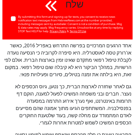
שלח
By submitting this form and signing up for texts, you consent to receive news
notification text messages from HebrewNews.com at the number provided,
including messages sent by autodialer. Consent is not a condition of purchase. Msg
& data rates may apply. Msg frequency varies. Unsubscribe at any time by replying
STOP. Text HELP for help.
Privacy Policy
&
Terms Of Use
אחד הרגעים המרכזיים בפרשה התרחש באפריל 2016, כאשר
או'רורק טסה לאוסטרליה. היא סיפרה לקרוביה כי הנסיעה נועדה
לקבלת טיפול רפואי מתקדם שאינו זמין בארצות הברית. אולם לפי
הרשויות, במהלך הביקור היא לא קיבלה שום טיפול רפואי. במקום
זאת, היא בילתה את זמנה בטיולים, סיורים ופעילויות פנאי.
גם לאחר שחזרה לארצות הברית, כך נטען, גיוס הכספים לא
נעצר. חברים ובני משפחה המשיכו לפעול למענה, הוקם דף
תרומות באינטרנט, ואף נערך אירוע התרמה במסעדה
בפנסילבניה. המשתתפים הגיעו מתוך אמונה שהם מסייעים
לאדם המתמודד עם מחלה קשה, בעוד שלטענת החוקרים
כן
100
%
הכספים המשיכו לשמש למטרות אחרות לגמרי.
התביעה טוענת כי חלק מהכסף שנאסף שימש למימון נסיעה