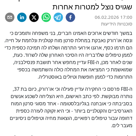
שגויס נוצל למטרות אחרות
06.02.2026 17:00
סוכנויות הידיעות
במשך חודשים ארוכים האמינו חברים, בני משפחה ותומכים כי
ונסה או'רורק נאבקת במחלת סרטן מוח קטלנית ונלחמת על חייה.
הם תרמו כסף, ארגנו אירועי התרמה ושלחו לה תמיכה כספית כדי
לממן טיפולים שלדבריה היו הסיכוי האחרון שלה לשרוד. כעת,
שנים לאחר מכן, ה-FBI עדיין מחפש אחר תושבת פנסילבניה,
שמואשמת כי המציאה את המחלה כולה והשתמשה בכספי
התרומות כדי לממן חופשות וטיולים באוסטרליה.
ה-FBI פרסם כי החקירה עדיין פעילה וכי או'רורק, כיום בת 37,
נותרה מבוקשת. לפי כתב האישום, היא הצליחה לשכנע אנשים
בסביבתה כי אובחנה בגליובלסטומה - אחד מסוגי סרטן המוח
האגרסיביים והקטלניים ביותר - וכי היא זקוקה לעזרה כספית
דחופה עבור טיפולים רפואיים, הוצאות מחיה וטיפולים ניסיוניים
מעבר לים.