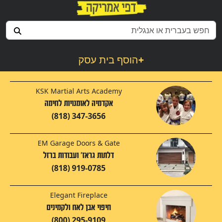
+
הוסף בית עסק
KSK Martial Arts Academy
אקדמיה לאומנויות לחימה
(818) 347-3656
EM Garage Doors & Gate
דלתות גראז' ועבודות ברזל‬‎
(818) 919-0785
Elegant Fireplace
חיפוי אבן לאח ולקמינים
(800) 295-9109