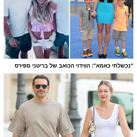
"נכשלתי כאמא": הווידוי הכואב של בריטני ספירס