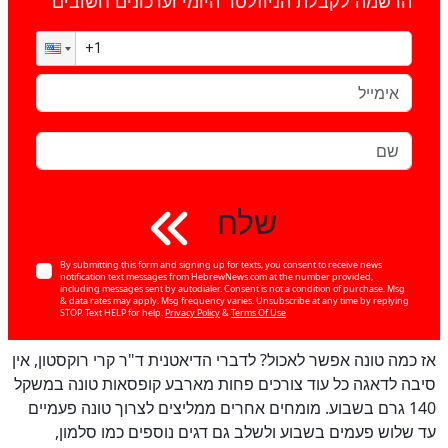
הרשמה לקבלת הניוזלטר היומי ועדכונים חשובים
שלח
By submitting this form and signing up for texts, you consent to receive news
notification text messages from HebrewNews.com at the number provided,
including messages sent by autodialer. Consent is not a condition of purchase. Msg
כן
& data rates may apply. Msg frequency varies. Unsubscribe at any time by replying
STOP. Text HELP for help.
Privacy Policy
&
Terms Of Use
100
%
אז כמה טונה אפשר לאכול? לדברי הדיאטנית ד"ר קרי רוקסטון, אין
סיבה לדאגה כל עוד צורכים פחות מארבע קופסאות טונה במשקל
140 גרם בשבוע. מומחים אחרים ממליצים לצרוך טונה פעמיים
עד שלוש פעמים בשבוע ולשלב גם דגים נוספים כמו סלמון,