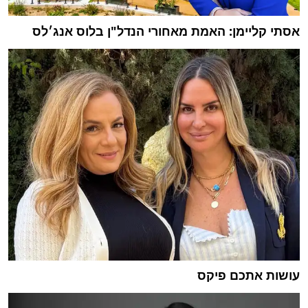
אסתי קליימן: האמת מאחורי הנדל"ן בלוס אנג׳לס
עושות אתכם פיקס