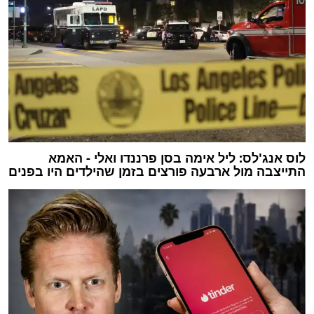
לוס אנג'לס: ליל אימה בסן פרננדו ואלי - האמא
התייצבה מול ארבעה פורצים בזמן שהילדים היו בפנים