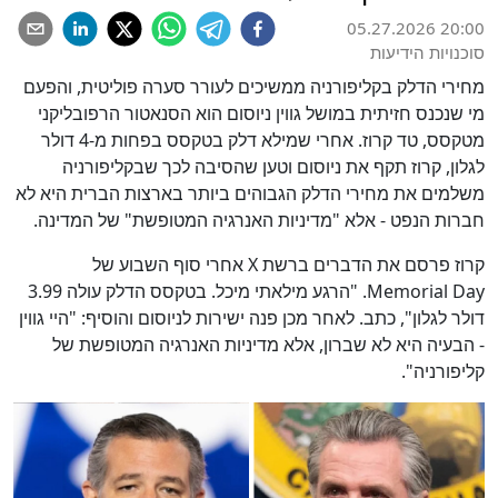
05.27.2026 20:00
סוכנויות הידיעות
מחירי הדלק בקליפורניה ממשיכים לעורר סערה פוליטית, והפעם
מי שנכנס חזיתית במושל גווין ניוסום הוא הסנאטור הרפובליקני
מטקסס, טד קרוז. אחרי שמילא דלק בטקסס בפחות מ-4 דולר
לגלון, קרוז תקף את ניוסום וטען שהסיבה לכך שבקליפורניה
משלמים את מחירי הדלק הגבוהים ביותר בארצות הברית היא לא
חברות הנפט - אלא "מדיניות האנרגיה המטופשת" של המדינה.
קרוז פרסם את הדברים ברשת X אחרי סוף השבוע של
Memorial Day. "הרגע מילאתי מיכל. בטקסס הדלק עולה 3.99
דולר לגלון", כתב. לאחר מכן פנה ישירות לניוסום והוסיף: "היי גווין
- הבעיה היא לא שברון, אלא מדיניות האנרגיה המטופשת של
קליפורניה".