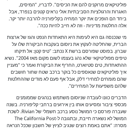
פוליטיקאים מרוקנים להם את הכיסים". לדבריו, "המיסים,
האגרות והרגולציות הסביבתיות אולי נראים קטנים בנפרד, אבל
ביחד הם הופכים את יוקר המחיה בקליפורניה להרבה יותר יקר.
אלה החלטות מדיניות - וזה לא חייב להיות ככה".
כן
100
%
מי שנכנסה גם היא לעימות היא התאחדות הנפט והגז של ארצות
הברית, שהחליטה לעקוץ את ניוסום בעקבות הביקורת שלו על
שברון. בפוסט שפורסם ברשת X נכתב: "טיפ קטן: אל תיקחו
טיפים מפוליטיקאי שלא נהג בעצמו לשום מקום מאז 2004". נשיא
ההתאחדות, טים סטיוארט, החריף את הביקורת ואמר כי "מעניין
איך פוליטיקאים שנאספים כל בוקר ברכב שטח שחור חושבים
שהם מומחים למחירי דלק, אבל אף פעם לא מודים שההחלטות
שלהם משפיעות על המחירים".
הדברים כוונו לעובדה שניוסום משתמש בנהגים שממומנים
מכספי ציבור ומסיעים אותו בין אירועים ברחבי קליפורניה. בשנה
שעברה פורסם כי המושל נוסע ברכב חשמלי של Rivian. לשכת
המושל לא נשארה חייבת, ובתגובה ל-The California Post
מסרה: "אתם באמת רוצים שנגיב לציוץ של חשבון שככל הנראה