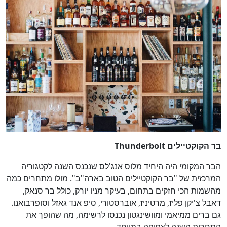
בר הקוקטיילים Thunderbolt
הבר המקומי היה היחיד מלוס אנג'לס שנכנס השנה לקטגוריה
המרכזית של "בר הקוקטיילים הטוב בארה"ב". מולו מתחרים כמה
מהשמות הכי חזקים בתחום, בעיקר מניו יורק, כולל בר סנאק,
דאבל צ'יקן פליז, מרטיניז, אוברסטורי, סיפ אנד גאזל וסופרבואנו.
גם ברים ממיאמי ומוושינגטון נכנסו לרשימה, מה שהופך את
התחרות השנה לצפופה במיוחד.