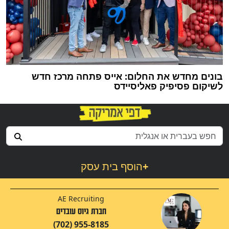
בונים מחדש את החלום: אייס פתחה מרכז חדש
לשיקום פסיפיק פאליסיידס
+
הוסף בית עסק
AE Recruiting
חברת גיוס עובדים
(702) 955-8185