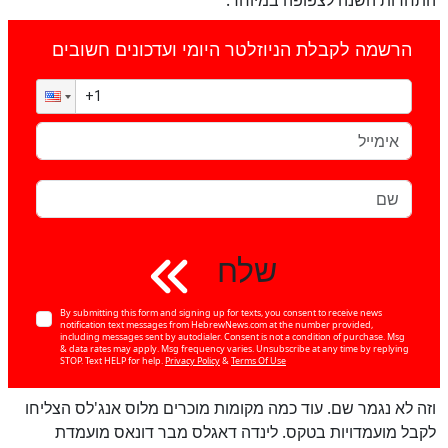
הרשמה לקבלת הניוזלטר היומי ועדכונים חשובים
שלח
לא
By submitting this form and signing up for texts, you consent to receive news
100
%
notification text messages from HebrewNews.com at the number provided,
including messages sent by autodialer. Consent is not a condition of purchase. Msg
& data rates may apply. Msg frequency varies. Unsubscribe at any time by replying
STOP. Text HELP for help.
Privacy Policy
&
Terms Of Use
וזה לא נגמר שם. עוד כמה מקומות מוכרים מלוס אנג'לס הצליחו
לקבל מועמדויות בטקס. לינדה דאגלס מבר דונאס מועמדת