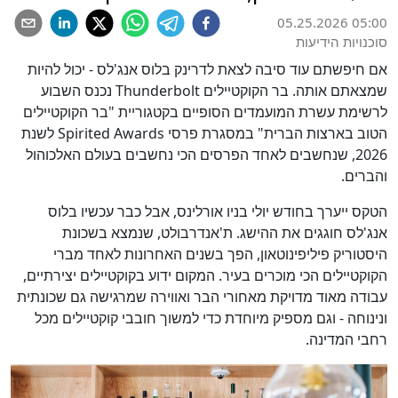
05.25.2026 05:00
סוכנויות הידיעות
אם חיפשתם עוד סיבה לצאת לדרינק בלוס אנג'לס - יכול להיות
שמצאתם אותה. בר הקוקטיילים Thunderbolt נכנס השבוע
לרשימת עשרת המועמדים הסופיים בקטגוריית "בר הקוקטיילים
הטוב בארצות הברית" במסגרת פרסי Spirited Awards לשנת
2026, שנחשבים לאחד הפרסים הכי נחשבים בעולם האלכוהול
והברים.
הטקס ייערך בחודש יולי בניו אורלינס, אבל כבר עכשיו בלוס
אנג'לס חוגגים את ההישג. ת'אנדרבולט, שנמצא בשכונת
היסטוריק פיליפינוטאון, הפך בשנים האחרונות לאחד מברי
הקוקטיילים הכי מוכרים בעיר. המקום ידוע בקוקטיילים יצירתיים,
עבודה מאוד מדויקת מאחורי הבר ואווירה שמרגישה גם שכונתית
ונינוחה - וגם מספיק מיוחדת כדי למשוך חובבי קוקטיילים מכל
רחבי המדינה.