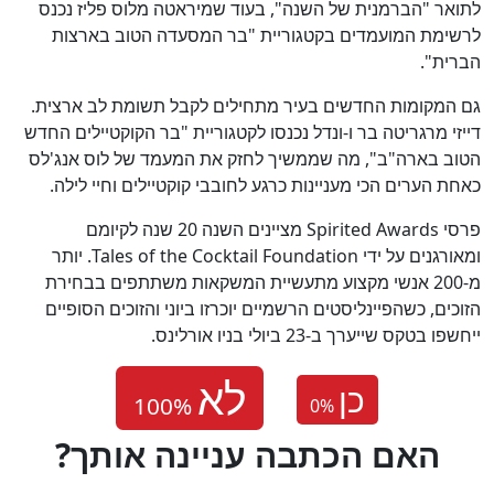
לתואר "הברמנית של השנה", בעוד שמיראטה מלוס פליז נכנס
לרשימת המועמדים בקטגוריית "בר המסעדה הטוב בארצות
הברית".
גם המקומות החדשים בעיר מתחילים לקבל תשומת לב ארצית.
דייזי מרגריטה בר ו-ונדל נכנסו לקטגוריית "בר הקוקטיילים החדש
הטוב בארה"ב", מה שממשיך לחזק את המעמד של לוס אנג'לס
כאחת הערים הכי מעניינות כרגע לחובבי קוקטיילים וחיי לילה.
פרסי Spirited Awards מציינים השנה 20 שנה לקיומם
ומאורגנים על ידי Tales of the Cocktail Foundation. יותר
מ-200 אנשי מקצוע מתעשיית המשקאות משתתפים בבחירת
הזוכים, כשהפיינליסטים הרשמיים יוכרזו ביוני והזוכים הסופיים
ייחשפו בטקס שייערך ב-23 ביולי בניו אורלינס.
כן
0
%
?האם הכתבה עניינה אותך