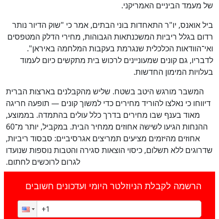
של מעמד הביניים האמריקני.
ביל אואנס, יו"ר התאחדות בוני הבתים, אמר כי "שוק הדיור נותר
רדום בגלל ריביות המשכנתאות הגבוהות, מחירי הדלק המטפסים
ואי־הוודאות הכלכלית שנגרמת בעקבות המלחמה באיראן".
לדבריו, גם קונים שמעוניינים לרכוש בית מתקשים כיום לעמוד
בעלויות המימון החדשות.
המשבר מורגש היטב בשטח. שליש מהקבלנים בארצות הברית
דיווחו כי נאלצו להוריד מחירים כדי למשוך קונים — תופעה חריגה
מאוד בענף שבו מחירים בדרך כלל עולים בהתמדה. בממוצע,
ההנחות הגיעו לשישה אחוזים ממחיר הבית. במקביל, יותר מ־60
אחוזים מהיזמים מציעים תמריצים אגרסיביים: סבסוד ריביות,
שדרוגים ללא תשלום, כיסוי הוצאות סגירה והטבות נוספות שנועדו
לגרום לרוכשים לחתום.
הרשמה לקבלת הניוזלטר היומי ועדכונים חשובים