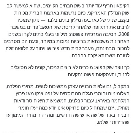
כן
הקיפאון חריף עוד יותר בשוק הבתים הקיימים, שהוא למעשה לב
100
%
שוק הנדל"ן האמריקני. כיום נרשמות בארצות הברית מכירות
בקצב שנתי של כארבעה מיליון בתים בלבד — נתון שמזכיר
לרבים את התקופה שלאחר קריסת שוק הסאב־פריים במשבר
2008. הסיבה המרכזית פשוטה: מיליוני בעלי בתים לקחו בשנים
האחרונות משכנתאות בריביות נמוכות במיוחד, וכעת הם מסרבים
למכור. מבחינתם, מעבר לבית חדש פירושו ויתור על הלוואה זולה
לטובת משכנתא יקרה בהרבה.
כך נוצר שוק קפוא: מוכרים לא רוצים למכור, קונים לא מסוגלים
לקנות, והעסקאות פשוט נתקעות.
במקביל, גם עלויות הבנייה עצמן ממשיכות לטפס. מחירי הפלדה,
האלומיניום וחומרי הגלם המבוססים על נפט זינקו מאז פרוץ
המלחמה באיראן. עבור קבלנים, המשמעות היא חוסר ודאות
מוחלט. יזם שמתחיל כיום פרויקט אינו יודע כמה יעלו חומרי
הבנייה בעוד שלושה או שישה חודשים, ומה יהיה מחיר המימון עד
שהדירות יושלמו.