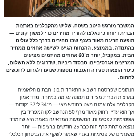
המשבר מורגש היטב בשטח. שליש מהקבלנים בארצות
הברית דיווחו כי נאלצו להוריד מחירים כדי למשוך קונים —
תופעה חריגה מאוד בענף שבו מחירים בדרך כלל עולים
בהתמדה. בממוצע, ההנחות הגיעו לשישה אחוזים ממחיר
הבית. במקביל, יותר מ־60 אחוזים מהיזמים מציעים
תמריצים אגרסיביים: סבסוד ריביות, שדרוגים ללא תשלום,
כיסוי הוצאות סגירה והטבות נוספות שנועדו לגרום לרוכשים
לחתום.
הנתונים שפרסמה השבוע התאחדות בוני הבתים הלאומית
בארצות הברית מציירים תמונה עגומה במיוחד. מדד אמון
הקבלנים עלה אמנם מעט בחודש מאי — מ־34 ל־37 נקודות —
אך הוא עדיין רחוק מאוד מרף 50 הנחשב לקו המפריד בין
אופטימיות לפסימיות. המשמעות המדאיגה באמת היא שהמדד
נמצא מתחת לרף הזה כבר 25 חודשים ברציפות — יותר
משנתיים של פסימיות בענף שאמור לשקף את הביטחון הכלכלי