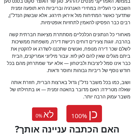
בממשל האמריקני מנסים להרגיע. סגן שר האוצר סקוט בסנט טען
השבוע כי העלייה במחירי האנרגיה ובריביות היא תופעה זמנית
שתדעך כאשר המתיחות מול איראן תירגע. אלא שבשוק הנדל"ן,
רבים כבר הפסיקו להאמין לתחזיות אופטימיות.
מאחורי כל הנתונים הכלכליים מסתתרת מציאות חברתית קשה
בהרבה. זוגות צעירים דוחים רכישת דירה, משפחות ממשיכות
לשלם שכר דירה מנופח, ואנשים שתכננו לשדרג או להקטין את
ביתם מגלים שאין להם לאן לזוז. עבור מיליוני אמריקנים, הבית
כבר אינו סמל ליציבות ולביטחון — אלא יעד שמתרחק מהם בכל
חודש נוסף של ריביות גבוהות וחוסר ודאות.
ושוב, כמו בכל משבר נדל"ן גדול בארצות הברית, חוזרת אותה
שאלה מטרידה: האם מדובר בהאטה זמנית — או בתחילתו של
משבר עמוק הרבה יותר.
לא
0
%
?האם הכתבה עניינה אותך