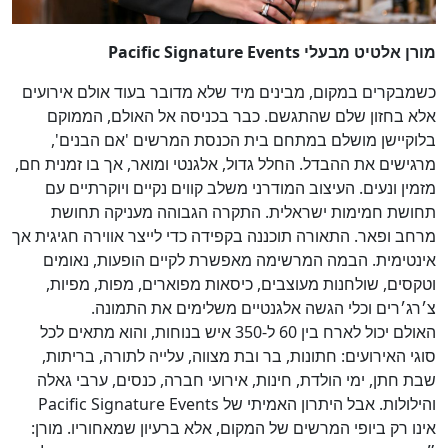
מורן אלטיט מבעלי Pacific Signature Events
כשמבקרים במקום, מבינים מיד שלא מדובר בעוד אולם אירועים
אלא בחזון שלם שהתגשם. כבר בכניסה אל האולם, הממוקם
בלוקיישן מושלם במתחם בית הכנסת המרשים 'אם הבנים',
מרגישים את ההבדל. החלל גדול, אלגנטי ומואר, אך בו זמנית חם,
מזמין ונעים. העיצוב המודרני משלב קווים נקיים ויוקרתיים עם
תחושת חמימות ישראלית. התקרה הגבוהה מעניקה תחושת
מרחב ופאר. התאורה תוכננה בקפידה כדי לייצר אווירה חגיגית אך
אינטימית. הבמה המרשימה מאפשרת לקיים הופעות, נאומים
וטקסים, שולחנות מעוצבים, כיסאות מפוארים, מפות, מפיות,
צ׳רג׳רים וכלי הגשה אלגנטיים משלימים את התמונה.
האולם יכול לארח בין 60 ל-350 איש בנוחות, והוא מתאים לכל
סוגי האירועים: חתונות, בר ובת מצווה, עלייה לתורה, בריתות,
שבת חתן, ימי הולדת, חינות, אירועי חברה, כנסים, ערבי גאלה
והילולות. אבל היתרון האמיתי של Pacific Signature Events
אינו רק ביופי המרשים של המקום, אלא ברעיון שמאחוריו. מורן: