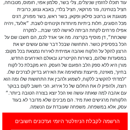
עוד תוכלו להזמין שניצלים, צלי בשר, סלמון אפוי, חומוס, מטבוחה,
חציל בטחינה, גזר מרוקאי, חציל בלדי, באבא גנוש, כרובית
מטוגנת או ברוטב סילאן ופקאן, בשר ראש, בשר מפורק, דגים
מכל הסוגים, חלות ביתיות מיוחדות וקינוחים לשבת. ״אלעד, ויהיה
אפילו פרחים לקחת הביתה לאישה לפני שבת... למקרה
ששכחת״, דן מוסיף בקריצה. מה אני אגיד לכם, הם חשבו שם על
הכל בפסיפיק כושר. התחושה שבכל דבר שהם עושים יש את
הרצון להקל על הלקוח ואהבה אמיתית לאירוח נמצאת בכל מקום:
במסעדות שלהם, בשירות הקייטרינג ובאולם האירועים החדש.
מורן היא ללא ספק הלב הפועם של העסק. היא מקבלת כל לקוח
בחיוך, מאזינה, מייעצת ומתאימה את האירוע בדיוק לצרכים שלו.
"למדתי להקשיב ללקוח, לשמוע ולהבין את התחושות שלו ומה הוא
רוצה, ולהפיק לו את החלום של כל אירוע. הכי חשוב לקום בבוקר
עם אהבה למה שאתה עושה ואז הכל יוצא בצורה הטובה ביותר.״
הלקוחות מרגישים זאת מיד. הם מבינים שלא מדובר לא בעוד
עסק, אלא במשפחה. משפחה שעובדת עם הנשמה.
הרשמה לקבלת הניוזלטר היומי ועדכונים חשובים