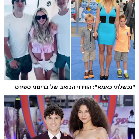
"נכשלתי כאמא": הווידוי הכואב של בריטני ספירס