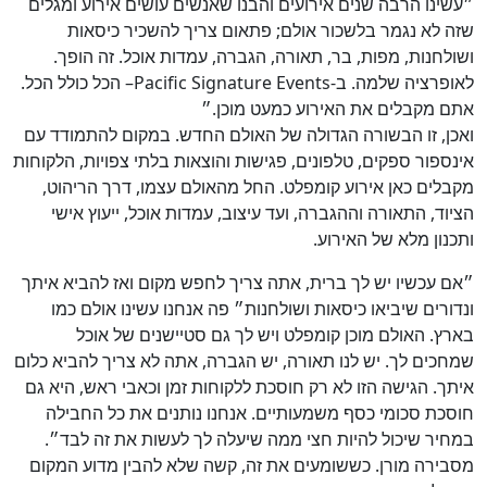
״עשינו הרבה שנים אירועים והבנו שאנשים עושים אירוע ומגלים
שזה לא נגמר בלשכור אולם; פתאום צריך להשכיר כיסאות
ושולחנות, מפות, בר, תאורה, הגברה, עמדות אוכל. זה הופך.
לאופרציה שלמה. ב-Pacific Signature Events– הכל כולל הכל.
אתם מקבלים את האירוע כמעט מוכן.״
ואכן, זו הבשורה הגדולה של האולם החדש. במקום להתמודד עם
אינספור ספקים, טלפונים, פגישות והוצאות בלתי צפויות, הלקוחות
מקבלים כאן אירוע קומפלט. החל מהאולם עצמו, דרך הריהוט,
הציוד, התאורה וההגברה, ועד עיצוב, עמדות אוכל, ייעוץ אישי
ותכנון מלא של האירוע.
״אם עכשיו יש לך ברית, אתה צריך לחפש מקום ואז להביא איתך
ונדורים שיביאו כיסאות ושולחנות״ פה אנחנו עשינו אולם כמו
בארץ. האולם מוכן קומפלט ויש לך גם סטיישנים של אוכל
שמחכים לך. יש לנו תאורה, יש הגברה, אתה לא צריך להביא כלום
איתך. הגישה הזו לא רק חוסכת ללקוחות זמן וכאבי ראש, היא גם
חוסכת סכומי כסף משמעותיים. אנחנו נותנים את כל החבילה
במחיר שיכול להיות חצי ממה שיעלה לך לעשות את זה לבד״.
מסבירה מורן. כששומעים את זה, קשה שלא להבין מדוע המקום