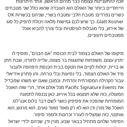
זוכה להתעניינות עצומה כבר מהיום הראשון. אחד היתרונות
הייחודיים ביותר של האולם הוא העובדה שהוא כולל שני מטבחים
כשרים נפרדים: מטבח חלבי ומטבח בשרי, שניהם בכשרות OK
Glatt Kosher. כך שיש לכם גמישות מלאה ויכולת להפיק כל סוג
של אירוע, בלי מגבלות לוגיסטיות ובלי צורך להביא אוכל
ממטבחים חיצוניים.
מיקומו של האולם בצמוד לבית הכנסת ׳אם הבנים׳, מוסיף לו
יתרון עצום. משפחות שחוגגות בר מצווה, עלייה לתורה, שבת חתן
או ברית, יכולות לקיים את הטקס בבית הכנסת היפהפה ולעבור
מיד אל האולם הצמוד, בלי נסיעות ובלי טרחה. זהו פתרון אידיאלי
עבור הקהילה המסורתית והדתית. וכמובן שאם יש משהו שמבדיל
את Pacific Signature Events מכל אולם אחר, הרי שזה האוכל
המעולה, כזה שלא תמצאו בכל אירוע. כאן נכנסת לתמונה
המומחיות שהפכה את פסיפיק כושר לשם דבר בלוס אנג׳לס.
האוכל של מורן ודן הוא לא רק מאוד מאוד טעים. הוא מרגש, הוא
אותנטי, כזה שמצליח לעורר זכרונות ולספר סיפור.
הסיפור שלהם מתחיל בבאר שבע. מורן ודן, שניהם ילידי ישראל