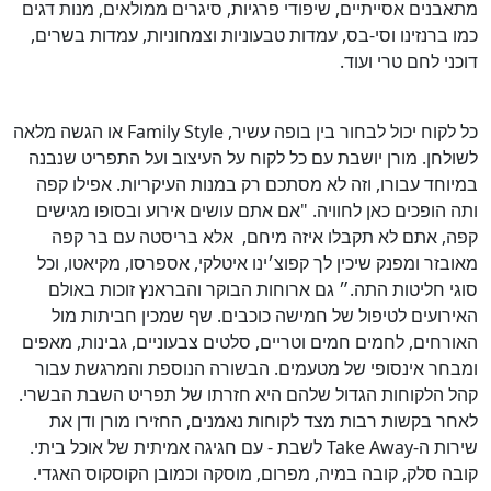
מתאבנים אסייתיים, שיפודי פרגיות, סיגרים ממולאים, מנות דגים
כמו ברנזינו וסי-בס, עמדות טבעוניות וצמחוניות, עמדות בשרים,
דוכני לחם טרי ועוד.
כל לקוח יכול לבחור בין בופה עשיר, Family Style או הגשה מלאה
לשולחן. מורן יושבת עם כל לקוח על העיצוב ועל התפריט שנבנה
במיוחד עבורו, וזה לא מסתכם רק במנות העיקריות. אפילו קפה
ותה הופכים כאן לחוויה. "אם אתם עושים אירוע ובסופו מגישים
קפה, אתם לא תקבלו איזה מיחם, אלא בריסטה עם בר קפה
מאובזר ומפנק שיכין לך קפוצ׳ינו איטלקי, אספרסו, מקיאטו, וכל
סוגי חליטות התה.״ גם ארוחות הבוקר והבראנץ זוכות באולם
האירועים לטיפול של חמישה כוכבים. שף שמכין חביתות מול
האורחים, לחמים חמים וטריים, סלטים צבעוניים, גבינות, מאפים
ומבחר אינסופי של מטעמים. הבשורה הנוספת והמרגשת עבור
קהל הלקוחות הגדול שלהם היא חזרתו של תפריט השבת הבשרי.
לאחר בקשות רבות מצד לקוחות נאמנים, החזירו מורן ודן את
שירות ה-Take Away לשבת - עם חגיגה אמיתית של אוכל ביתי.
קובה סלק, קובה במיה, מפרום, מוסקה וכמובן הקוסקוס האגדי.