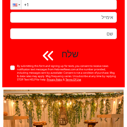
שלח
By submitting this form and signing up for texts, you consent to receive news
notification text messages from HebrewNews.com at the number provided,
including messages sent by autodialer. Consent is not a condition of purchase. Msg
& data rates may apply. Msg frequency varies. Unsubscribe at any time by replying
STOP. Text HELP for help.
Privacy Policy
&
Terms Of Use