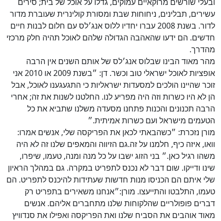
ובעלי שורשים מרוקאיים עמוקים, גדלו על אוכל של בית; סירים
עשירים, תבלינים, ניחוחות שבת ומסורת קולינרית שעוברת מדור
לדור. בשנת 2008 עברו יחדיו ללוס אנג׳לס עם חלום לבנות חיים
חדשים. הם ידעו שהאהבה הגדולה שלהם לאוכל תהיה חלק מרכזי
מהדרך.
מהר מאוד הבינו שבלוס אנג׳לס של אותם השנים אין הרבה
אופציות לאוכל ישראלי טוב וכשר. דן: ״בשנת 2009 או 2010 אני
זוכר שהיינו הולכים למסעדות ישראליות כי התגעגענו לאוכל, אבל
הן לא היו כשרות וזה היה מפריע לנו. החלטנו לשנות את זה; אחרי
הרבה תכנונים והכנות פתחנו מסעדה משלנו שתביא את כל
הטעמים מישראל ועם כשרות אמיתית.״
מורן נזכרת: ״כשהבאתי לכאן את הפריקסה שלי, אנשים אמרו:
וואו, איזה כיף, חלמנו על זה.גם הזיווה והמאפים שלנו זה לא היה
משהו רגיל כאן.״ בני הזוג ישבו על כל מנה ומנה, טעמו, שיפרו,
שינו ודייקו. שום דבר לא נכנס לתפריט במקרה. גם במהלך הראיון
שלי איתם הם הכניסו מנות חדשות שעתידות להיכנס לתפריט. הם
טעמו, התלבטו והתייעצו. מורן:״אנחנו משאירים בתפריט רק
דברים פופולריים שהלקוחות שלנו מתחברים אליהם. אנשים
מאוד אוהבים את הסביח שלנו ואת הפריקסה ואפילו את סנדוויץ