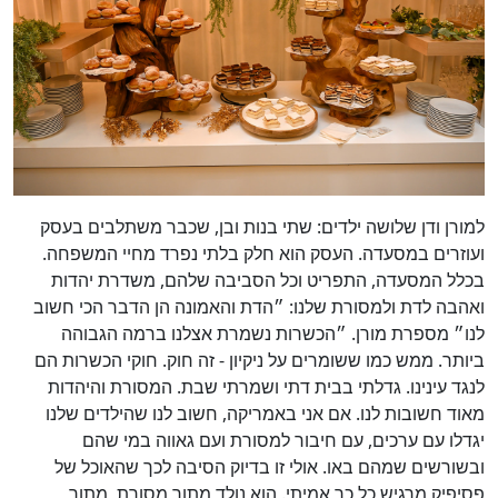
כן
100
%
למורן ודן שלושה ילדים: שתי בנות ובן, שכבר משתלבים בעסק
ועוזרים במסעדה. העסק הוא חלק בלתי נפרד מחיי המשפחה.
בכלל המסעדה, התפריט וכל הסביבה שלהם, משדרת יהדות
ואהבה לדת ולמסורת שלנו: ״הדת והאמונה הן הדבר הכי חשוב
לנו״ מספרת מורן. ״הכשרות נשמרת אצלנו ברמה הגבוהה
ביותר. ממש כמו ששומרים על ניקיון - זה חוק. חוקי הכשרות הם
לנגד עינינו. גדלתי בבית דתי ושמרתי שבת. המסורת והיהדות
מאוד חשובות לנו. אם אני באמריקה, חשוב לנו שהילדים שלנו
יגדלו עם ערכים, עם חיבור למסורת ועם גאווה במי שהם
ובשורשים שמהם באו. אולי זו בדיוק הסיבה לכך שהאוכל של
פסיפיק מרגיש כל כך אמיתי. הוא נולד מתוך מסורת, מתוך