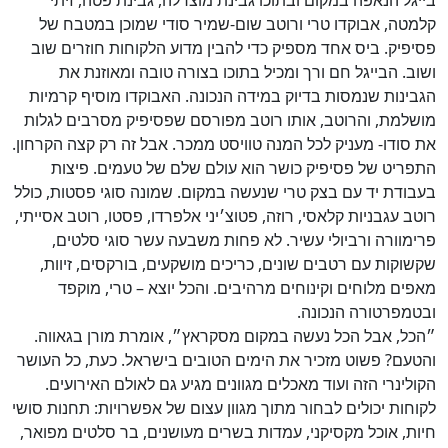
בייגל הנאפה במקום ובתוכו גבינת מוצרלה, גבינת פטה, זיתי
קלמטה, אבוקדו טרי ורוטב שום-שמיר סודי שמוכן במטבח של
פסיפיק. ביס אחד מספיק כדי להבין מדוע הלקוחות חוזרים שוב
ושוב. הבייגל חם ורך ומכיל בתוכו בצורה טובה ומאוזנת את
הגבינות שנמסות בדיוק במידה הנכונה. האבוקדו מוסיף קרמיות
מושלמת, והרוטב, אותו רוטב מפורסם שפסיפיק מסרבים לגלות
את סודו- מעניק לכל המנה טוויסט ממכר. אבל זה רק קצה הקרחון.
התפריט של פסיפיק כושר הוא עולם שלם של טעמים. פיצות
בעבודת יד עם בצק טרי שנעשה במקום. שמונה סוגי פסטות, כולל
רוטב עגבניות קלאסי, רוזה, פטוצ׳יני אלפרדו, פסטו, רוטב אסייתי,
פרימוורה ורביולי עשיר. לא פחות משבעה עשר סוגי סלטים,
שקשוקות עם רטבים שונים, כריכים מושקעים, בורקסים, זיוות,
מאפים מלוחים וקינוחים מרהיבים. והכל יוצא – טרי, מוקפד
ובטמפרטורה הנכונה.
״הכל, אבל הכל נעשה במקום מסקראץ״, אומרת מורן בגאווה.
והטעם? פשוט מזכיר את הימים הטובים בישראל. כעת, כל העושר
הקולינרי הזה ועוד מאכלים מגוונים מגיע גם לאולם האירועים.
לקוחות יכולים לבחור מתוך מגוון עצום של אפשרויות: תחנות סושי
חיות, אוכל מקסיקני, עמדות בשרים מעושנים, בר סלטים מפואר,