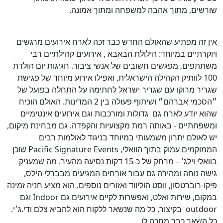
שורשים, מתוך אהבה למשפחה ומתוך אמונה.
אין זה מפתיע שהאולם החדש כבר זכה לארח אירועים מרגשים
ויוקרתיים במיוחד: הילולת הבאבא , אירועים קהילתיים רבי
משתתפים, מפגשים חשובים של אנשי ציבור. חגיגות יום הולדת
100 לוותיק הקהילה הישראלית, ואפילו אירוע מיוחד של פגישת
שגריר מרוקו עם שגריר ישראל לחתימה על התחלה בפועל של
״הסכמי אברהם״ ושיתוף פעולה בין 2 המדינות. האולם הוכיח
שהוא יודע לארח גם גדולות ומורכבות וגם אירועים אינטימיים
ומשפחתיים - באותה רמת מקצועיות והקפדה. גם מבחינת מיקום,
יש לאולם יתרון משמעותי במיוחד בניגוד לאולמות רבים
הממוקמים עמוק בתוך הוואלי, Pacific Signature Events שוכן
בוואלי וילג' – מרחק של כ-15 דקות נסיעה מהעיר. מה שמעניק
גישה נוחה ומהירה גם עבור אורחים המגיעים מבברלי הילס,
פיקו-רוברטסון, ווסט הוליווד ואזורים נוספים. הוא מציע חניה זמינה
במקום, שירות ואלט, ואפשרות לקיים אירועים גם Indoor וגם
outdoor בקיצור, כל מה שנשאר ללקוח הוא להביא צלם ודי.ג׳י.
כל השאר כבר מחכה לו.