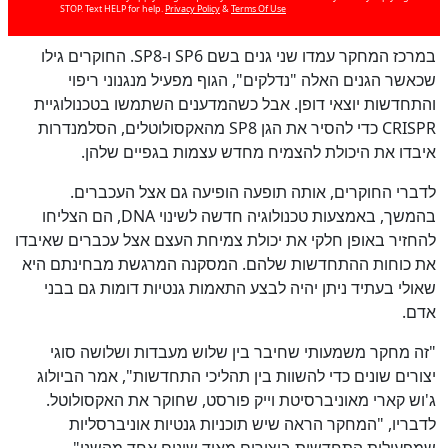
STOP. Text HELP for help.
Privacy Policy
&
Terms Of Use
במרכז המחקר עמדו שני גנים בשם SP6 ו-SP8. החוקרים גילו
שכאשר הגנים האלה "נדלקים", הגוף מפעיל מנגנוני ריפוי
והתחדשות יוצאי דופן. אבל כשהמדענים השתמשו בטכנולוגיית
CRISPR כדי להסיר את הגן SP8 מהאקסולוטלים, הסלמנדרות
איבדו את היכולת להצמיח מחדש עצמות בגפיים שלהן.
כן
100
%
לדברי החוקרים, אותה תופעה הופיעה גם אצל העכברים.
בהמשך, באמצעות טכנולוגיה חדשה לשינוי DNA, הם הצליחו
להחזיר באופן חלקי את יכולת צמיחת העצם אצל עכברים שאיבדו
את כוחות ההתחדשות שלהם. המסקנה המרגשת מבחינתם היא
שאולי בעתיד ניתן יהיה לבצע התאמות גנטיות דומות גם בבני
אדם.
"זה מחקר משמעותי שחיבר בין שלוש מעבדות ושלושה סוגי
יצורים שונים כדי להשוות בין תהליכי התחדשות", אמר הביולוג
ג'וש קארי מאוניברסיטת וייק פורסט, שחוקר את האקסולוטל.
לדבריו, "המחקר הראה שיש תוכניות גנטיות אוניברסליות
שמפעילות התחדשות ביצורים מאוד שונים אחד מהשני".