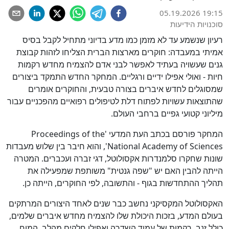
05.19.2026 19:15
סוכנויות הידיעות
רעיון שנשמע עד לא מזמן כמו מדע בדיוני מתחיל לקבל בסיס
אמיתי במעבדה: חוקרים מארצות הברית הצליחו לזהות קבוצת
גנים שעשויה בעתיד לאפשר לבני אדם להצמיח מחדש רקמות
חיות - ואולי אפילו ידיים ורגליים. המחקר החדש התמקד ביצורים
שמסוגלים לחדש איברים בצורה טבעית, והחוקרים אומרים
שהתוצאות עשויות לפתוח דלת לטיפולים רפואיים מהפכניים עבור
מיליוני קטועי גפיים ברחבי העולם.
המחקר פורסם בכתב העת המדעי 'Proceedings of the
National Academy of Sciences', והוא חיבר בין שלוש מעבדות
שונות שחקרו סלמנדרות אקסולוטל, דגי זברה ועכברים. המטרה
הייתה להבין האם יש "שפה גנטית" משותפת שמפעילה את
תהליך ההתחדשות בגוף - והתשובה, לפי החוקרים, הייתה כן.
האקסולוטל המקסיקני נחשב כבר שנים לאחד היצורים המרתקים
בעולם המדע, בזכות היכולת שלו להצמיח מחדש איברים שלמים,
כולל זנב, רקמות של עמוד השדרה ואפילו חלקים מהלב, המוח,