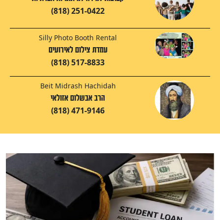
(818) 251-0422
Silly Photo Booth Rental
עמדת צילום לאירועים
(818) 517-8833
Beit Midrash Hachidah
הרב אבשלום אזולאי
(818) 471-9146