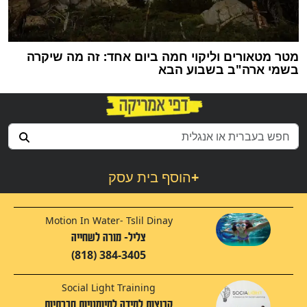
מטר מטאורים וליקוי חמה ביום אחד: זה מה שיקרה
בשמי ארה"ב בשבוע הבא
+
הוסף בית עסק
Motion In Water- Tslil Dinay
צליל- מורה לשחייה
(818) 384-3405
Social Light Training
קבוצות למידה למיומנויות חברתיות