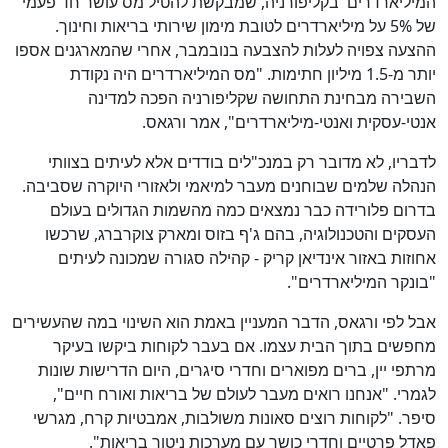
המיליארדרים' בקליפורניה, שמבקשת להטיל מס עושר חד פעמי
של 5% על מיליארדרים לטובת מימון שירותי בריאות וחינוך.
ההצעה צפויה לעלות להצבעה בנובמבר, אחרי שהמארגנים אספו
יותר מ-1.5 מיליון חתימות. "מס המיליארדרים היה נקודת
השבירה מבחינת התחושה שקליפורניה הפכה למדינה
אנטי-עסקית ואנטי-מיליארדרים", אמר ורגאס.
לדבריו, לא מדובר רק במנכ"לים בודדים אלא לעיתים בצוותי
הנהלה שלמים שבוחנים מעבר למיאמי ולאזורי היוקרה שסביבה.
בדרום פלורידה כבר נמצאים כמה מהשמות הגדולים בעולם
העסקים והטכנולוגיה, בהם ג'ף בזוס ומארק צוקרברג, שרכשו
אחוזות באזור אינדיאן קריק - קהילה סגורה שמכונה לעיתים
"בונקר המיליארדרים".
אבל לפי ורגאס, הדבר המעניין באמת הוא השינוי במה שהעשירים
מחפשים בתוך הבית עצמו. אם בעבר לקוחות ביקשו בעיקר
מרתפי יין, ברים מפוארים וחדרי סיגרים, היום הדרישות שונות
לגמרי. "אנחנו רואים מעבר לעולם של בריאות ואורח חיים",
סיפר. "לקוחות רוצים סאונות משולבות, אמבטיות קרח, מגרשי
פאדל פרטיים וחדרי כושר עם מערכות ניטור בריאות".