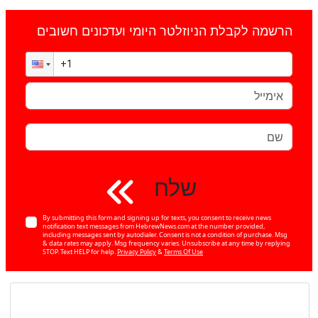
הרשמה לקבלת הניוזלטר היומי ועדכונים חשובים
שלח
By submitting this form and signing up for texts, you consent to receive news
notification text messages from HebrewNews.com at the number provided,
including messages sent by autodialer. Consent is not a condition of purchase. Msg
& data rates may apply. Msg frequency varies. Unsubscribe at any time by replying
STOP. Text HELP for help.
Privacy Policy
&
Terms Of Use