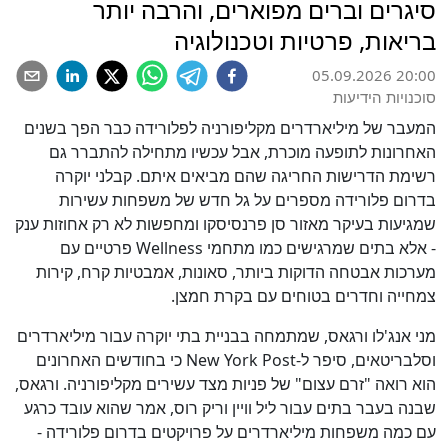
סיגרים וברים מפוארים, והרבה יותר
בריאות, פרטיות וטכנולוגיה
05.09.2026 20:00
סוכנויות הידיעות
המעבר של מיליארדרים מקליפורניה לפלורידה כבר הפך בשנים
האחרונות לתופעה מוכרת, אבל עכשיו מתחילה להתברר גם
רשימת הדרישות החריגה שהם מביאים איתם. קבלני יוקרה
בדרום פלורידה מספרים על גל חדש של משפחות עשירות
שמגיעות בעיקר מאזור סן פרנסיסקו ומחפשות לא רק אחוזות ענק
- אלא בתים שמרגישים כמו מתחמי Wellness פרטיים עם
מערכות אבטחה הדוקות ביותר, סאונות, אמבטיות קרח, קירות
צמחייה וחדרים בטוחים עם בקרת חמצן.
מני אנג'לו ורגאס, שמתמחה בבניית בתי יוקרה עבור מיליארדרים
וסלבריטאים, סיפר ל-New York Post כי בחודשים האחרונים
הוא רואה "זרם עצום" של פניות מצד עשירים מקליפורניה. ורגאס,
שבנה בעבר בתים עבור ליל וויין וריק רוס, אמר שהוא עובד כרגע
עם כמה משפחות מיליארדרים על פרויקטים בדרום פלורידה -