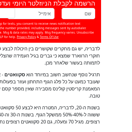
הרשמה לקבלת הניוזלטר היומי ועדכ
p for texts, you consent to receive news notification text
e number provided, including messages sent by autodialer.
se. Msg & data rates may apply. Msg frequency varies. Unsubscribe
LP for help.
Privacy Policy
&
Terms Of Use
לדבריה, יש גם מחקרים שקושרים בין היכולת לבצע ש
לתמותה בעשור שלאחר מכן.
תרגיל נוסף שנחשב חשוב במיוחד הוא
סקוואטים
- א
שעובד כמעט על כל פלג הגוף התחתון ועוזר בפעולות 
המאמנת קריסטין קולינס מסבירה שאין מספר קסם שמ
טובה.
רצופים. מגיל 70 ומעלה, גם 20 סקוואטים רצופים נחשבים תוצאה טובה מאוד.