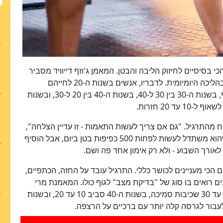
י בסיסיים לחיזוק הליבה והבטן. המאמן ג'וזף דייוויד מסביר
ששרירי ליבה חזקים עוזרים ביציבה, ביציבות ואפילו בהליכה היומיומית. לדבריו, אנשים בשנות ה-20 לחייהם
אמורים להצליח לבצע בין 40 ל-50 כפיפות בטן ברצף, בשנות ה-30 בין 30 ל-40, בשנות ה-40 בין 20 ל-30, ובשנות
יח מהתרגיל. "גם אם צריך לעשות התאמות - זו עדיין הצלחה",
אמר. "כל תנועה היא עדיין תנועה". הוא עצמו סיפר שהוא משתדל לעשות לפחות 500 כפיפות בטן ביום, אבל הוסיף
אורך השבוע - ולא רק אימון אחד פה ושם.
י מעניינים לכושר כללי. התרגיל עובד על החזה, הכתפיים,
בים רואים בו סוג של "בדיקת מצב" לגוף כולו. המאמנת מרי
אוניאנגו אומרת שבשנות ה-20 המטרה היא סביב 15 עד 30 שכיבות סמיכה, בשנות ה-40 סביב 10 עד 20, ובשנות