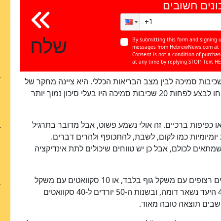
ונים חשובים
כן
100
%
שלח
By submitting this form and signing u
messages from HebrewNews.com at th
Consent is not a condition of purcha
at any time by replying STOP. Text HE
כיבות סמיכה לבין מצב הבריאות הכללי. היא ציינה מחקר של
חוקרי הרווארד שמצא כי גברים בגיל העמידה שהצליחו לבצע לפחות 20 שכיבות סמיכה היו בעלי סיכון נמוך יותר
ו כפיפות ברכיים. זה אולי נשמע פשוט, אבל מדובר בתרגיל
יומיומיות כמו לקום, לשבת, להתכופף ולהרים דברים.
תאים לכולם, אבל כן יש טווחים שיכולים לתת אינדיקציה
בשנות ה-20, לדבריה, המטרה היא לבצע 50 סקוואטים רצופים עם משקל גוף בלבד, או 10 סקוואטים עם משקל
ששווה ל-40%-50% ממשקל הגוף. בשנות ה-30 וה-40 היעד נשאר דומה, ובשנות ה-50 יורדים ל-40 סקוואטים