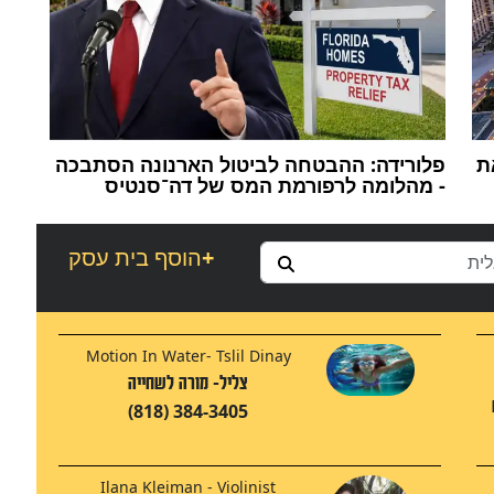
ת
פלורידה: ההבטחה לביטול הארנונה הסתבכה
- מהלומה לרפורמת המס של דה־סנטיס
+
הוסף בית עסק
Motion In Water- Tslil Dinay
צליל- מורה לשחייה
(818) 384-3405
Ilana Kleiman - Violinist