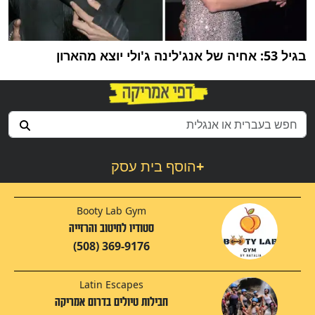
בגיל 53: אחיה של אנג'לינה ג'ולי יוצא מהארון
+
הוסף בית עסק
Booty Lab Gym
סטודיו לחיטוב והרזייה
(508) 369-9176
Latin Escapes
חבילות טיולים בדרום אמריקה