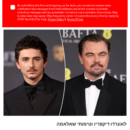
By submitting this form and signing up for texts, you consent to receive news
notification text messages from HebrewNews.com at the number provided,
including messages sent by autodialer. Consent is not a condition of purchase. Msg
& data rates may apply. Msg frequency varies. Unsubscribe at any time by replying
STOP. Text HELP for help.
Privacy Policy
&
Terms Of Use
לאונרדו דיקפריו וטימותי שאלאמה