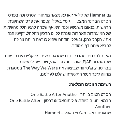
גם Hamnet של קלואי ז'או לא נשאר מאחור. הסרט זכה בפרס
הסרט הבריטי המצטיין, וג'סיי באקלי קטפה את פרס השחקנית
הראשית. בנאום משעשע וכנה היא אף שכחה לרגע חלק מהשמות
של המועמדות האחרות ופנתה לקייט הדסון מהקהל: "קייט! הנה
את". הקהל צחק, ובאקלי הודתה שהיא כנראה הייתה צריכה
להביא איתה דף מסודר.
מעבר לפרסים המרכזיים, נרשמו גם רגעים מוזיקליים עם הופעות
של הזמרות EJAE, אודרי נונה וריי אמי, שהופיעו לראשונה
בבריטניה, וג'סי וור שביצעה את The Way We Were במסגרת
כן
100
%
מחווה לזכר אנשי התעשייה שהלכו לעולמם.
רשימת הזוכים המלאה:
הסרט הטוב ביותר: One Battle After Another
הבמאי הטוב ביותר: פול תומאס אנדרסון - One Battle After
Another
שחקנית ראשית: ג'סיי באקלי - Hamnet