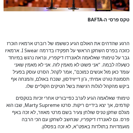
טקס פרסי ה-BAFTA
הרגע שהדהים את האולם הגיע כששמו של רוברט ארמאיו הוכרז
כזוכה בפרס השחקן הראשי על תפקידו בדרמה I Swear. ארמאיו
גבר על טימותי שאלאמה ולאונרדו דיקפריו, ונראה נרגש במיוחד
כשעלה לבמה. "אני פשוט לא מאמין לזה. אני לא מאמין שאני
עומד כאן מול אנשים כמוכם", אמר לקהל. הסרט עוסק בפעיל
תסמונת טורט אמיתי, ג'ון דייווידסון, שנכח באולם, והמנחה אף
ביקש מהקהל לגלות רגישות בשל הטיקים הקוליים שלו.
טימותי שאלאמה הגיע לערב כפייבוריט אחרי זכיות בטקסים
קודמים, אך יצא בידיים ריקות. סרטו Marty Supreme, שבו הוא
מגלם שחקן טניס שולחן צעיר בשם מרטי מאוזר, לא זכה באף
פרס. גם לאונרדו דיקפריו, שנחשב לשחקן עם הכי הרבה
מועמדויות בתולדות באפט"א, לא זכה בפסלון.