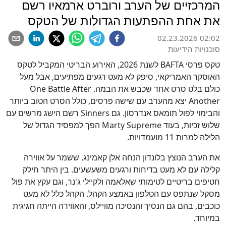
המרכזיים של הערב ורוברט ארמאיו רשם
את אחת ההפתעות הגדולות של הטקס
02.23.2026 02:02
סוכנויות הידיעות
טקס פרסי BAFTA לשנת 2026, האירוע הבריטי המקביל לטקס
האוסקר האמריקאי, סיפק לא מעט רגעים מפתיעים, אבל מעל
כולם בלט סרט אחד שכבש את הבמה. One Battle After
Another יצא מהערב עם שישה פרסים, כולל הסרט הטוב ביותר
והבימוי לפול תומאס אנדרסון. גם Sinners רשם הישג מרשים עם
שלוש זכיות, בעוד Marty Supreme הפך למפסיד הגדול של
הלילה למרות 11 מועמדויות.
את הערב הנוצץ בלונדון הנחה אלן קאמינג, ששמר על אווירה
קלילה עם לא מעט בדיחות ורגעים משעשעים. בין היתר חילק
חטיפים בריטיים לטימותי שאלאמה ולקיילי ג'נר, וגם עקץ את פול
מסקל שנתפס עם הטלפון באמצע הקהל. הקהל כלל לא מעט
כוכבים, בהם גם הנסיך והנסיכה מוויילס, והאווירה הייתה חגיגית
במיוחד.