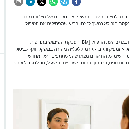
כנסו לחיינו בסערה והגשימו את חלומם של מיליונים לרדת
סם הזה לא נמשך לנצח: ברגע שמפסיקים את הטיפול
לפי מחקר מקיף של אוניברסיטת אוקספורד שפורסם בכתב העת הרפואי BMJ, הפסקת השימוש בתרופות
טרנד של אוזמפיק וויגובי - גורמת לעלייה מהירה במשקל, ואף לביטול
זמן השימוש. החוקרים מצאו שהמשתתפים העלו מחדש
ת התרופה, ושבתוך פחות משנתיים המשקל, הכולסטרול ולחץ