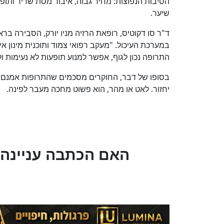
הסיבות הנפוצות: מחיר גבוה, איבוד מסת שריר ותופעו
שיער.
ד"ר סו דקוטיס, רופאת הרזיה מניו יורק, הסבירה ברא
במערכת העיכול. "מעקב רפואי צמוד ותוכנית מינון 
התרופה נכון לגוף, אפשר למנוע תופעות לא נעימות ול
בסופו של דבר, החוקרים מסכמים שהתרופות אמנם פו
יחזור. לאט או מהר, הוא פשוט מחכה מעבר לפינה.
?האם הכתבה עניינה 