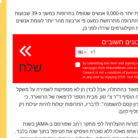
המחקר כלל ניתוח של 37 עבודות קודמות בהשתתפות יותר מ-9,000 אנשים שטופלו בתרופות במשך כ-39 שבועות
התרופה מתרחשת כמעט פי ארבעה מהר יותר לעומת אנשים
הקילוגרמים שירדו לפני כן.
ונים חשובים
שלח
By submitting this form and signing u
messages from HebrewNews.com at th
Consent is not a condition of purcha
at any time by replying STOP. Text HE
כן
100
%
ת על כך שתרופות GLP-1 מצליחות מאוד בהתחלה, אבל לבדן הן לא מספיקות לשמירה על משקל
ה הוסיף ד"ר צ’י סון, מבית הספר לרפואה של הרווארד, כי
 קסם להשמנה". לדבריו, התרופות יכולות להיות יעילות רק
חליף להם.
אז למה כל כך הרבה אנשים מפסיקים את התרופות למרות ההצלחה? לפי מחקר רחב שפורסם ב-JAMA בשנת
2025, כמעט חצי מהמטופלים עם סוכרת סוג 2 וכ-65 אחוז מאלה ללא סוכרת הפסיקו את הטיפול בתוך שנה בלבד.