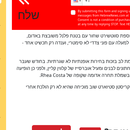
שלח
לא
By submitting this form and signing u
100
%
messages from HebrewNews.com at th
Consent is not a condition of purcha
at any time by replying STOP. Text HE
וספת סווטשירט שחור עם בטנת פלנל משובצת באדום,
מעלה עם פוני צדדי לא סימטרי, וענדה רק תכשיט אחד -
ת לב בזכות בחירות אופנתיות לא שגרתיות. בחודש שעבר
IndieWire H בלוק שכלל תחתונים לבנים ומעיל אוברסייז של קלווין קליין, ולפני כן הופיעה
 קריסטן סטיוארט שוב מוכיחה שהיא לא רק הולכת אחרי