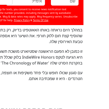
p for texts, you consent to receive news notification text
e number provided, including messages sent by autodialer.
se. Msg & data rates may apply. Msg frequency varies. Unsubscribe
LP for help.
Privacy Policy
&
Terms Of Use
במהלך היום נראתה באותו האאוטפיט בדיוק, רק בת
שהוסיף קצת חום ללוק חורפי. את השיער היא אספה ל
טבעת האירוסין שלה.
זו כמובן לא הפעם הראשונה שסטיוארט מושכת תשומ
היא הגיעה לטקס onors
בהקרנת הסרט שלה 'The Chronology of Water' בשמלת תחרה אדומה שקופה של Rhea Costa.
עם סגנון שכולו חופש ובלי פחד משקיפות או חוצפה,
הטרנדים - היא זו שמכתיבה אותם.