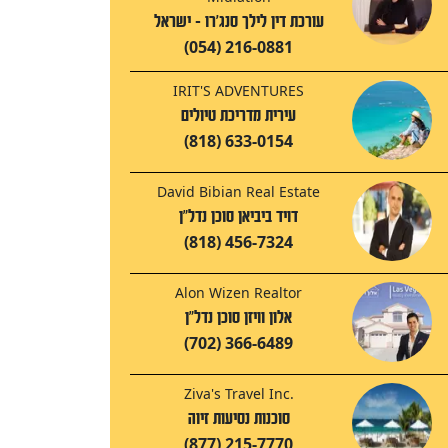
עורכת דין לילך סנג'רו - ישראל
(054) 216-0881
IRIT'S ADVENTURES
עירית מדריכת טיולים
(818) 633-0154
David Bibian Real Estate
דויד ביביאן סוכן נדל"ן
(818) 456-7324
Alon Wizen Realtor
אלון וויזן סוכן נדל"ן
(702) 366-6489
Ziva's Travel Inc.
סוכנות נסיעות זיוה
(877) 215-7770