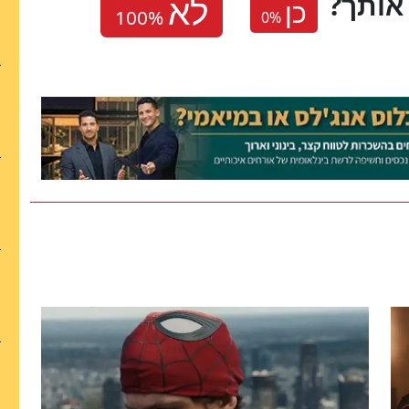
אותך
כן
0
%