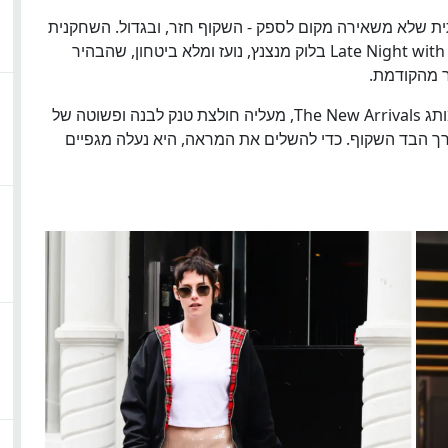
 2026 עם הצהרה אופנתית שלא משאירה מקום לספק - השקוף חזר, ובגדול. השחקנית
הגיעה לאולפני NBC בניו יורק לצילומי Late Night with Seth Meyers בלוק מנצנץ, נועז ומלא ביטחון, שהבהיר
ר מהקודמת.
סטיוארט לבשה שמלת נצנצים שקופה בגוון גוף מהמותג The New Arrivals, מעליה חולצת טנק לבנה ופשוטה של
ר דרך הבד השקוף. כדי להשלים את המראה, היא נעלה מגפיים