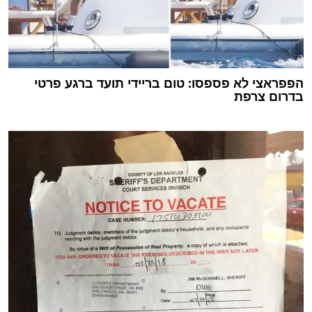
הפפראצי לא פספסו: טום בריידי תועד ברגע פרטי
בדרום צרפת