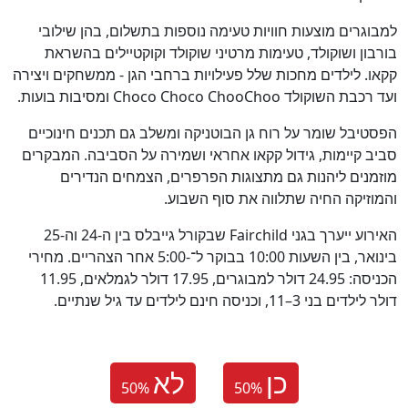
למבוגרים מוצעות חוויות טעימה נוספות בתשלום, בהן שילובי
בורבון ושוקולד, טעימות מרטיני שוקולד וקוקטיילים בהשראת
קקאו. לילדים מחכות שלל פעילויות ברחבי הגן - ממשחקים ויצירה
ועד רכבת השוקולד Choco Choco ChooChoo ומסיבות בועות.
הפסטיבל שומר על רוח גן הבוטניקה ומשלב גם תכנים חינוכיים
סביב קיימות, גידול קקאו אחראי ושמירה על הסביבה. המבקרים
מוזמנים ליהנות גם מתצוגות הפרפרים, הצמחים הנדירים
והמוזיקה החיה שתלווה את סוף השבוע.
האירוע ייערך בגני Fairchild שבקורל גייבלס בין ה-24 וה-25
בינואר, בין השעות 10:00 בבוקר ל־-5:00 אחר הצהריים. מחירי
הכניסה: 24.95 דולר למבוגרים, 17.95 דולר לגמלאים, 11.95
דולר לילדים בני 3–11, וכניסה חינם לילדים עד גיל שנתיים.
כן
לא
50
%
50
%