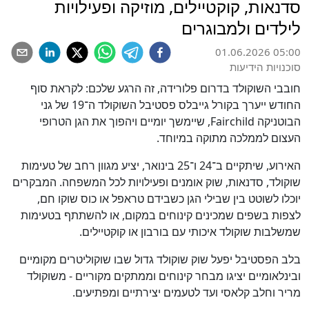
סדנאות, קוקטיילים, מוזיקה ופעילויות
לילדים ולמבוגרים
01.06.2026 05:00
סוכנויות הידיעות
חובבי השוקולד בדרום פלורידה, זה הרגע שלכם: לקראת סוף
החודש ייערך בקורל גייבלס פסטיבל השוקולד ה־19 של גני
הבוטניקה Fairchild, שיימשך יומיים ויהפוך את הגן הטרופי
העצום לממלכה מתוקה במיוחד.
האירוע, שיתקיים ב־24 ו־25 בינואר, יציע מגוון רחב של טעימות
שוקולד, סדנאות, שוק אומנים ופעילויות לכל המשפחה. המבקרים
יוכלו לשוטט בין שבילי הגן כשבידם טראפל או כוס שוקו חם,
לצפות בשפים שמכינים קינוחים במקום, או להשתתף בטעימות
שמשלבות שוקולד איכותי עם בורבון או קוקטיילים.
בלב הפסטיבל יפעל שוק שוקולד גדול שבו שוקוליטרים מקומיים
ובינלאומיים יציגו מבחר קינוחים וממתקים מקוריים - משוקולד
מריר וחלב קלאסי ועד לטעמים יצירתיים ומפתיעים.