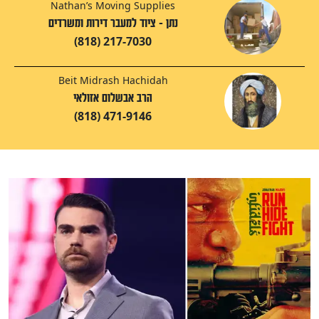
Nathan’s Moving Supplies
נתן - ציוד למעבר דירות ומשרדים
(818) 217-7030
Beit Midrash Hachidah
הרב אבשלום אזולאי
(818) 471-9146