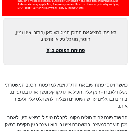
including messages sent by autodialer. Consent is not a condition of purchase. Msg
& data rates may apply. Msg frequency varies. Unsubscribe at any time by replying
STOP. Text HELP for help.
Privacy Policy
&
Terms Of Use
כן
100
%
לא ניתן להציג את התוכן המוטמע כאן (התוכן אינו זמין,
הוסר, מוגבל גיל או פרטי).
פתיחת הפוסט ב־X
כאשר ויטסי פתח שוב את הדלת ויצא למרפסת, הכלב המשטרתי
נשלח לעברו - זינק עליו, הפיל אותו לקרקע ונשך אותו בכתפיים,
בידיים וברגליים עד שהשוטרים הצליחו להשתלט עליו ולעצור
אותו.
החשוד פונה לבית חולים מקומי לקבלת טיפול בפציעותיו, ולאחר
מכן הועבר למעצר. במשטרה ציינו כי הוא נעצר בגין תקיפה בנשק