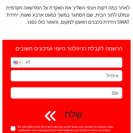
לאחר כמה דקות ויטסי השליך את האקדח על המדשאה הקדמית
ונמלט לתוך הבית, שם הסתגר במשך כמעט ארבע שעות. יחידת
SWAT ויחידת כלבנים הוזעקו למקום, והאזור כולו נסגר.
הרשמה לקבלת הניוזלטר היומי ועדכונים חשובים
שלח
By submitting this form and signing up for texts, you consent to receive news
notification text messages from HebrewNews.com at the number provided,