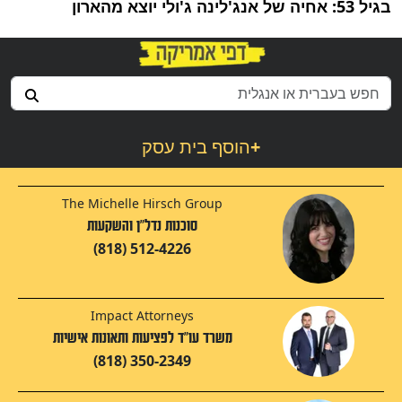
בגיל 53: אחיה של אנג'לינה ג'ולי יוצא מהארון
+
הוסף בית עסק
The Michelle Hirsch Group
סוכנות נדל"ן והשקעות
(818) 512-4226
Impact Attorneys
משרד עו"ד לפציעות ותאונות אישיות
(818) 350-2349