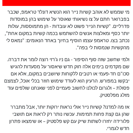
כן
100
%
מי שממש לא אוהב קשיות נייר הוא הנשיא דונלד טראמפ, שכבר
בפברואר חתם על צו נשיאותי שאוסר על שימוש בהן במוסדות
פדרליים. "קשיות הנייר פשוט לא עובדות - הן מתמוססות, עולות
יותר כסף ומאלצות אנשים להשתמש בכמה קשיות במקום אחת",
נכתב בצו. טראמפ עצמו הוסיף בחיוך באחד הנאומים: "נמאס לי
מהקשיות שנמסות לי בפה".
ולמי שחשב שזה סוף הסיפור - גם ניו ג’רזי רוצה לומר את דברה.
שם מקדמים בימים אלה חוק חדש שיאסור על מסעדות להגיש
סכו"ם חד-פעמי או רטבים ללקוחות שיושבים במקום, אלא אם
יבקשו במפורש. הרעיון הוא לעודד שימוש חוזר בכלי אוכל, לצמצם
פסולת – ולגרום לכולנו לחשוב פעמיים לפני שאנחנו שולפים עוד
מזלג מפלסטיק.
אז מה למדנו? קשיות נייר אולי נראות ירוקות יותר, אבל מתברר
שהן גם קצת פחות תמימות. עכשיו נותר רק לראות אם תושבי
פלורידה יחזרו לשתות שייק עם קש פלסטיק – או שימצאו פתרון
חדש לגמרי.