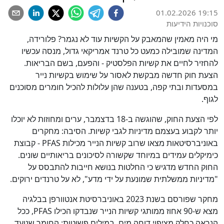
01.02.2026 19:15
סוכנויות הידיעות
מי היה מאמין שהמאבק על הקשיות עוד לא נגמר? פלורידה,
המדינה שמובילה כמעט כל טרנד אמריקאי גדול, מנסה עכשיו
להחזיר לחיים את קשיות הפלסטיק - והפעם, בשם הבריאות.
הצעת חוק חדשה מבקשת לאסור על שימוש בקשיות נייר
במסעדות ובתי קפה, בטענה שהן עלולות להכיל חומרים מסוכנים
לגוף.
לפי הצעת החוק, שהוגשה ב-18 בדצמבר, ערים ומחוזות לא יוכלו
יותר לקבוע בעצמם מדיניות לגבי קשיות. הסיבה: מחקרים
באוניברסיטאות מצאו שרוב קשיות הנייר מכילות PFAS - קבוצת
כימיקלים עמידים במיוחד שקשורה לסיכונים בריאותיים שונים.
החוק החדש מדגיש כי החלטות בנושא חייבות להתבסס על
"מדיניות ממשלתית שמונעת על ידי מדע", לא על טרנדים ירוקים.
מחקר שפורסם בשנת 2023 באוניברסיטת אנטוורפן בבלגיה
מצא ש-90 אחוז ממותגי קשיות הנייר שנבדקו הכילו PFAS, ככל
הנראה כחלק מציפוי דוחה מים. במילים פשוטות: החומר שנועד