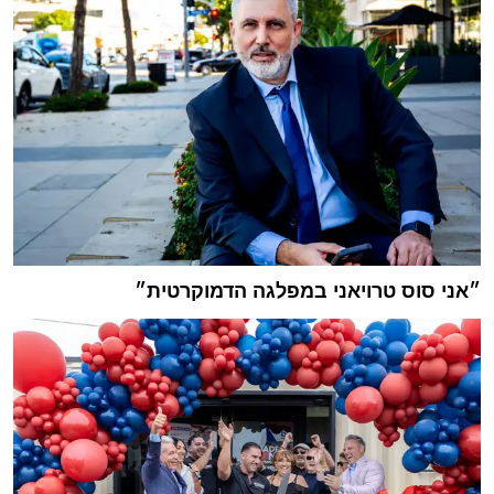
״אני סוס טרויאני במפלגה הדמוקרטית״