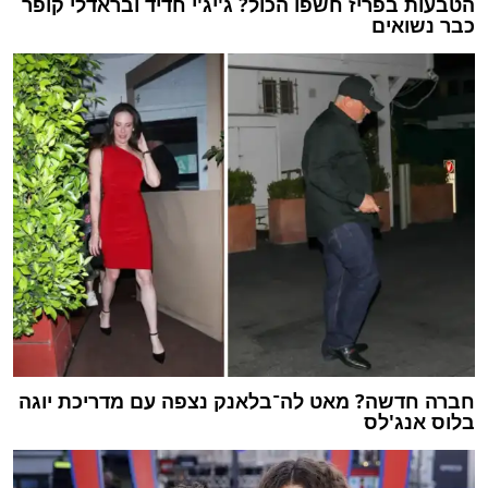
הטבעות בפריז חשפו הכול? ג'יג'י חדיד ובראדלי קופר
כבר נשואים
חברה חדשה? מאט לה־בלאנק נצפה עם מדריכת יוגה
בלוס אנג'לס