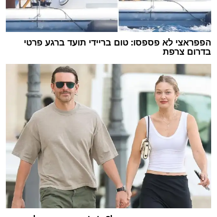
הפפראצי לא פספסו: טום בריידי תועד ברגע פרטי
בדרום צרפת