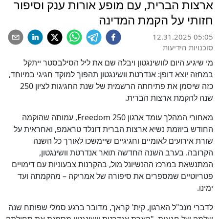
ארצות הברית, עם מופע אורות ענק וסיפור
חזותי על הקמת המדינה
12.31.2025 05:05
סוכנויות הידיעות
מי שיגיע היום לוושינגטון ויבלה שם את ליל הסילבסטר ייתקל
במחזה יוצא דופן: אנדרטת וושינגטון תהפוך למוקד חגיגי במיוחד,
כזה שיסמן את פתיחתה הרשמית של שנת החגיגות לציון 250
שנה להקמת ארצות הברית.
מאחורי המהלך עומד ארגון Freedom 250, עמותה שהוקמה
החודש ביוזמת נשיא ארצות הברית דונלד טראמפ, ואחראית על
שורת אירועים לאומיים וחגיגיים שיימשכו לאורך כל השנה
הקרובה. בערב השנה החדשה תואר אנדרטת וושינגטון,
המתנשאת במרכז ההנשיונל מול, בהקרנות צבעוניות עם דימויים
פטריוטיים שמספרים את סיפורה של אמריקה – מהקמתה ועד
ימינו.
לדברי מנכ"ל הארגון, קית' קראך, מדובר ברגע סמלי שפותח שנה