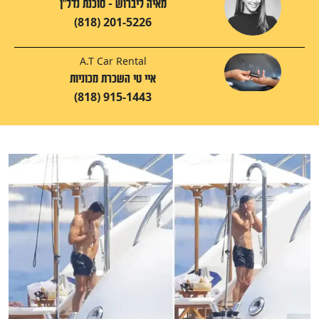
מאיה ליברוש - סוכנת נדל"ן
(818) 201-5226
A.T Car Rental
איי טי השכרת מכוניות
(818) 915-1443