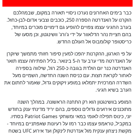
כבר בימים האחרונים נערכו ניסויי תאורה במקום, שבמהלכם
הוקרנו על האנדרטה הספרה 250, כוכבים וצבעי אדום-לבן-כחול.
בערב החגיגי עצמו צפויים להופיע גם דימויים מוכרים במיוחד,
בהם חציית נהר הדלאוור על ידי ג'ורג' וושינגטון, וכן מסעו של
כריסטופר קולומבוס אל העולם החדש.
על פי הארגון, ההקרנות יהפכו למעין סיפור חזותי מתמשך שיוקרן
על האנדרטה מדי ערב עד ה-5 בינואר. בליל הפתיחה עצמו תואר
האנדרטה כנר יום הולדת בגובה כ-250 רגל, שילווה בספירה
לאחור לקראת חצות. עם כניסת השנה החדשה, השמיים מעל
השדרה המרכזית יתמלאו במופע זיקוקים גדול, שאמור לחתום את
הערב בשיא חגיגי.
המופע בוושינגטון הוא רק התחנה הראשונה. במהלך השנה
מתוכננים אירועים גדולים נוספים, בהם יריד מדינתי ענק בחודש
יוני, כינוס תפילה לאומי במאי ומשחקי Patriot Games בסתיו.
במקביל, טראמפ עצמו כבר רמז על רעיונות שאפתניים במיוחד -
מקשת ניצחון ענקית מול אנדרטת לינקולן ועד אירוע UFC בשטח