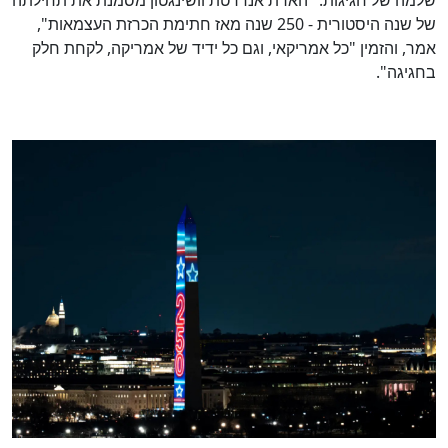
שלמה של חגיגות. "הארת אנדרטת וושינגטון מסמנת את תחילתה
של שנה היסטורית - 250 שנה מאז חתימת הכרזת העצמאות",
אמר, והזמין "כל אמריקאי, וגם כל ידיד של אמריקה, לקחת חלק
בחגיגה".