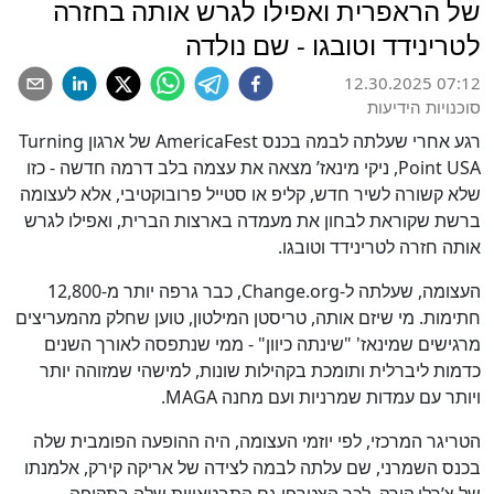
של הראפרית ואפילו לגרש אותה בחזרה
לטרינידד וטובגו - שם נולדה
12.30.2025 07:12
סוכנויות הידיעות
רגע אחרי שעלתה לבמה בכנס AmericaFest של ארגון Turning
Point USA, ניקי מינאז’ מצאה את עצמה בלב דרמה חדשה - כזו
שלא קשורה לשיר חדש, קליפ או סטייל פרובוקטיבי, אלא לעצומה
ברשת שקוראת לבחון את מעמדה בארצות הברית, ואפילו לגרש
אותה חזרה לטרינידד וטובגו.
העצומה, שעלתה ל-Change.org, כבר גרפה יותר מ-12,800
חתימות. מי שיזם אותה, טריסטן המילטון, טוען שחלק מהמעריצים
מרגישים שמינאז' "שינתה כיוון" - ממי שנתפסה לאורך השנים
כדמות ליברלית ותומכת בקהילות שונות, למישהי שמזוהה יותר
ויותר עם עמדות שמרניות ועם מחנה MAGA.
הטריגר המרכזי, לפי יוזמי העצומה, היה ההופעה הפומבית שלה
בכנס השמרני, שם עלתה לבמה לצידה של אריקה קירק, אלמנתו