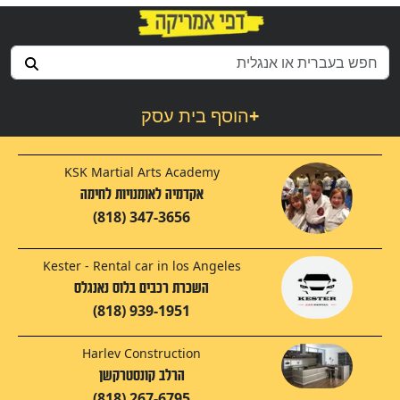
+
הוסף בית עסק
KSK Martial Arts Academy
אקדמיה לאומנויות לחימה
(818) 347-3656
Kester - Rental car in los Angeles
השכרת רכבים בלוס נאנגלס
(818) 939-1951
Harlev Construction
הרלב קונסטרקשן
(818) 267-6795