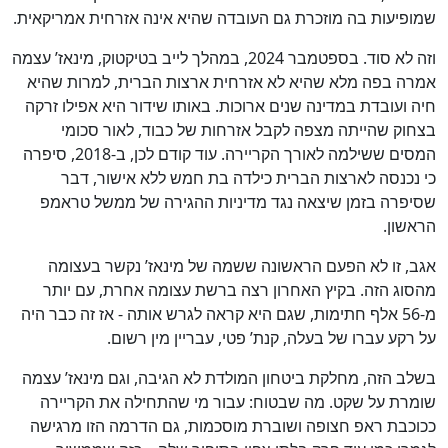
שמופיעות בה מוזכרת גם העובדה שהיא אינה אזרחית אמריקאית.
וזה לא סוד. בספטמבר 2024, במהלך לייב בטיקטוק, מינאז’ עצמה
אמרה בפה מלא שהיא לא אזרחית ארצות הברית, למרות שהיא
חיה ועובדת במדינה שנים ארוכות. באותו שידור היא אפילו זרקה
בצחוק שהייתה מצפה לקבל אזרחות של כבוד, לאור סכומי
המסים ששילמה לאורך הקריירה. עוד קודם לכן, ב-2018, סיפרה
כי נכנסה לארצות הברית כילדה בת חמש ללא אישור, דבר
שסיפרה בזמן שיצאה נגד מדיניות ההגירה של ממשל טראמפ
הראשון.
אגב, זו לא הפעם הראשונה ששמה של מינאז’ נקשר בעצומה
מהסוג הזה. בקיץ האחרון רצה ברשת עצומה אחרת, עם יותר
מ-56 אלף חתימות, שגם היא קראה לגרש אותה - אז זה כבר היה
על רקע עברו של בעלה, קנת’ פטי, עבריין מין רשום.
בשלב הזה, מחלקת ביטחון המולדת לא הגיבה, וגם מינאז’ עצמה
שומרת על שקט. מה שבטוח: עבור מי שהתחילה את הקריירה
ככוכבת ראפ חצופה ושוברת מוסכמות, גם הדרמה הזו מרגישה