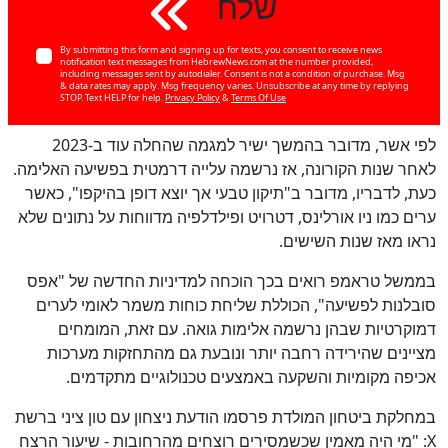
שלח
By submitting this form and signing up for texts, you consent to receive news
notification text messages from HebrewNews.com at the number provided,
including messages sent by autodialer. Consent is not a condition of purchase. Msg
& data rates may apply. Msg frequency varies. Unsubscribe at any time by replying
STOP. Text HELP for help.
Privacy Policy
&
Terms Of Use
לפי אשר, מדובר בהמשך ישיר למגמה שהחלה עוד ב-2023
לאחר שנות הקורונה, אז נרשמה עלייה דרמטית בפשיעה האלימה.
כעת, לדבריו, מדובר ב"תיקון טבעי אך יוצא דופן בהיקפו", כאשר
ערים כמו ניו אורלינס, דטרויט ופילדלפיה מדווחות על נתונים שלא
נראו מאז שנות השישים.
כן
100
%
בממשל טראמפ רואים בכך הוכחה למדיניות החדשה של "אפס
סובלנות לפשיעה", הכוללת שליחת כוחות משמר לאומי לערים
דמוקרטיות שבהן נרשמה אלימות גואה. עם זאת, המומחים
מציינים שהירידה רחבה יותר ונובעת גם מהתחזקות מערכות
אכיפה מקומיות והשקעה באמצעים טכנולוגיים מתקדמים.
במחלקת ביטחון המולדת פרסמו הודעת ניצחון עם טון ציני ברשת
X: "מי היה מאמין שכשמסירים רוצחים מהרחובות - שיעור הרצח