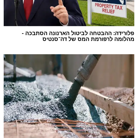
פלורידה: ההבטחה לביטול הארנונה הסתבכה -
מהלומה לרפורמת המס של דה־סנטיס