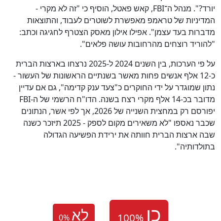
יורד?". מנהל ה־FBI, קאש פאטל, הוסיף כי "זה לא מקרי -
המדיניות של טראמפ מאפשרת לשוטרים לעבוד, והתוצאות
מדברות בעד עצמן". אפילו אילון מאסק הצטרף לחגיגה וכתב:
"להוריד רוצחים מהרחובות עושה פלאים".
על פי הערכות, בין השנים 2024 ל-2025 נרצחו בארצות הברית
כ-12 אלף אנשים פחות מאשר בשנתיים הראשונות של העשור -
נתון שמוגדר על ידי החוקרים כ"צעד ענק קדימה", גם אם עדיין
מדובר בכ-14 אלף מקרי רצח בשנה. הדו"ח הרשמי של ה-FBI
יפורסם רק במחצית השנייה של 2026, אך לפי אשר, הנתונים
שכבר נאספו "לא משאירים מקום לספק - 2025 תיזכר כשנה
שבה ארצות הברית חוותה את ירידת הפשיעה הגדולה
בתולדותיה".
לא
0
%