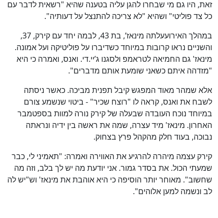
זאת, היו גם מי שבחרו להגן עליה בטענה שהיא "רשאית לדבר עם
כל צד פוליטי" ושהיא "לא צריכה להתנצל על דעותיה".
במהלך האירועעלתה מינאז’, בת 43, לבמה יחד עם קירק, 37,
והשניים נראו קרובות במיוחד כשדיברו על פוליטיקה ועל אמונה.
מינאז' גם החמיאה לטראמפ ולסגנו ג’יי.די. ואנס, ואמרה כי היא
"מזדהה איתם כשאני שומעת אותם מדברים".
אלא שמהר מאוד המפגש קיבל תפנית מביכה. כאשר ניסתה
לשבח את ואנס, קראה לו "רוצח שכיר" - ביטוי שנשמע צורם
במיוחד נוכח העובדה שבעלה של קירק נורה למוות בספטמבר
האחרון. מינאז' מיד עצרה, שמה את ראשה בין ידיה ונראתה
נבוכה, בעוד חלק מהקהל פרץ בצחוק.
קירק עצמה מיהרה להרגיע את האווירה ואמרה: "תאמיני לי, כבר
שמעתי הכול. את בסדר גמור. אני יודעת מה יש לך בלב, וזה מה
שחשוב". מאוחר יותר הוסיפה כי היא אוהבת את מינאז' וש"יש לה
לב ונשמה למען אלוהים".