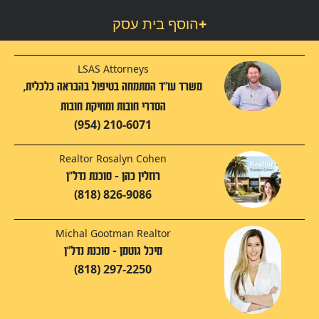
+
הוסף בית עסק
LSAS Attorneys
משרד עו"ד המתמחה בטיפול בהבראה כלכלית,
הסדרי חובות ומחיקת חובות
(954) 210-6071
Realtor Rosalyn Cohen
רוזלין כהן - סוכנת נדל"ן
(818) 826-9086
Michal Gootman Realtor
מיכל גוטמן - סוכנת נדל"ן
(818) 297-2250