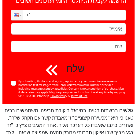
הרשמה לקבלת הניוזלטר היומי ועדכונים חשובים
שלח
By submitting this form and signing up for texts, you consent to receive news
notification text messages from HebrewNews.com at the number provided,
including messages sent by autodialer. Consent is not a condition of purchase. Msg
& data rates may apply. Msg frequency varies. Unsubscribe at any time by replying
STOP. Text HELP for help.
Privacy Policy
&
Terms Of Use
גולשים ברשתות הטיחו במינאז' ביקורת חריפה. משתמשים רבים
טענו כי היא "מכשירה קיצוניים" ו"מאבדת קשר עם הקהל שלה",
כן
ואחרים כתבו שאיבדו כל הערכה אליה. אחד המגיבים צייץ כי "זה
100
%
רגע מביך שבו אייקון תרבותי מחבק תנועה שמפיצה שנאה". לצד