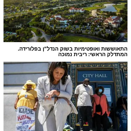
התאוששות ואופטימיות בשוק הנדל"ן בפלורידה.
המתדלק הראשי: ריבית נמוכה