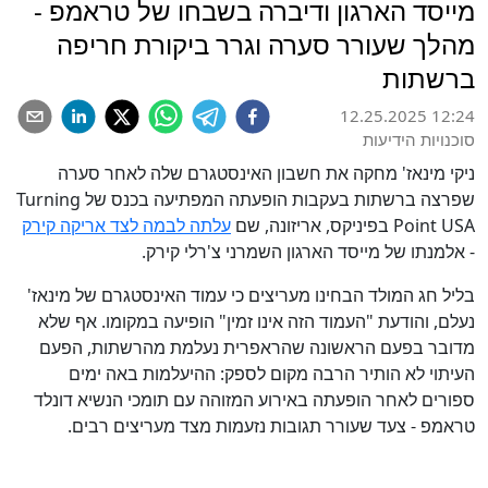
מייסד הארגון ודיברה בשבחו של טראמפ -
מהלך שעורר סערה וגרר ביקורת חריפה
ברשתות
12.25.2025 12:24
סוכנויות הידיעות
ניקי מינאז' מחקה את חשבון האינסטגרם שלה לאחר סערה
שפרצה ברשתות בעקבות הופעתה המפתיעה בכנס של Turning
Point USA בפיניקס, אריזונה, שם
עלתה לבמה לצד אריקה קירק
- אלמנתו של מייסד הארגון השמרני צ'רלי קירק.
בליל חג המולד הבחינו מעריצים כי עמוד האינסטגרם של מינאז'
נעלם, והודעת "העמוד הזה אינו זמין" הופיעה במקומו. אף שלא
מדובר בפעם הראשונה שהראפרית נעלמת מהרשתות, הפעם
העיתוי לא הותיר הרבה מקום לספק: ההיעלמות באה ימים
ספורים לאחר הופעתה באירוע המזוהה עם תומכי הנשיא דונלד
טראמפ - צעד שעורר תגובות נזעמות מצד מעריצים רבים.