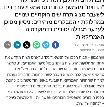
“תרוויח” מהמשך כהונת טראמפ • עורך דינו
לשעבר מציג תרחישים חוקתיים שנויים
במחלוקת • המבקרים מזהירים: ניסיון מסוכן
לערער מגבלה יסודית בדמוקרטיה
האמריקאית
12.19.2025 17:00
סוכנויות הידיעות
וושינגטון – הבית הלבן של הנשיא דונלד טראמפ הצית מחדש את
אחת המחלוקות הרגישות ביותר בפוליטיקה האמריקאית, כאשר
דוברת רשמית רמזה כי ארצות הברית “תהיה בת מזל” אם
טראמפ ימשיך לכהן כנשיא מעבר לשתי כהונות. הדברים נאמרו
למרות שהחוקה האמריקאית קובעת באופן חד־משמעי כי כהונת
נשיא מוגבלת לשתי כהונות בלבד. ההתבטאות הדרמטית
מצטרפת לדיווחים שלפיהם עורך דינו לשעבר של טראמפ הציג
בפניו חיבורים משפטיים הבוחנים אפשרויות – תאורטיות בעיקרן
– לכהונה שלישית.