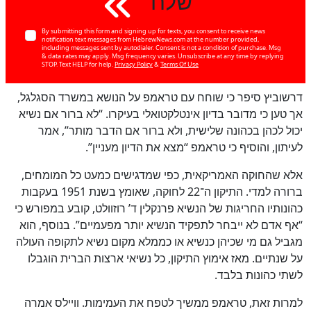
שלח
By submitting this form and signing up for texts, you consent to receive news
notification text messages from HebrewNews.com at the number provided,
including messages sent by autodialer. Consent is not a condition of purchase. Msg
& data rates may apply. Msg frequency varies. Unsubscribe at any time by replying
STOP. Text HELP for help.
Privacy Policy
&
Terms Of Use
דרשוביץ סיפר כי שוחח עם טראמפ על הנושא במשרד הסגלגל,
אך טען כי מדובר בדיון אינטלקטואלי בעיקרו. “לא ברור אם נשיא
יכול לכהן בכהונה שלישית, ולא ברור אם הדבר מותר”, אמר
לעיתון, והוסיף כי טראמפ “מצא את הדיון מעניין”.
אלא שהחוקה האמריקאית, כפי שמדגישים כמעט כל המומחים,
ברורה למדי. התיקון ה־22 לחוקה, שאומץ בשנת 1951 בעקבות
כן
100
%
כהונותיו החריגות של הנשיא פרנקלין ד’ רוזוולט, קובע במפורש כי
“אף אדם לא ייבחר לתפקיד הנשיא יותר מפעמיים”. בנוסף, הוא
מגביל גם מי שכיהן כנשיא או כממלא מקום נשיא לתקופה העולה
על שנתיים. מאז אימוץ התיקון, כל נשיאי ארצות הברית הוגבלו
לשתי כהונות בלבד.
למרות זאת, טראמפ ממשיך לטפח את העמימות. וויילס אמרה