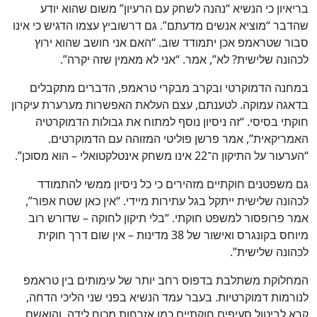
בריאיון כי הנשיא “נהנה לשחק עם הרעיון” משום שהוא יודע
שהדבר “מוציא אנשים מדעתם”. גם דרשוביץ עצמו הדגיש כי אינו
סבור שטראמפ אכן יתמודד שוב. “האם אני חושב שהוא ירוץ
לכהונה שלישית? לא”, אמר. “אני לא מאמין שזה יקרה”.
במחנה הדמוקרטי ובקרב מבקרי טראמפ, הדברים מתקבלים
בדאגה עמוקה. לטענתם, עצם העלאת האפשרות מערערת עיקרון
חוקתי בסיסי. “זה ניסיון נוסף למתוח את גבולות הדמוקרטיה
האמריקאית”, אמר פרשן פוליטי המזוהה עם הדמוקרטים.
“הערעור על התיקון ה־22 אינו משחק אינטלקטואלי – הוא מסוכן”.
גם משפטנים חוקתיים מזהירים כי כל ניסיון ממשי להתמודד
לכהונה שלישית ייתקל בגל עתירות מיידי. “אין כאן שטח אפור”,
אמר פרופסור למשפט חוקתי. “בלי תיקון לחוקה – שדורש רוב
מיוחס בקונגרס ואישור של 38 מדינות – אין שום דרך חוקית
לכהונה שלישית”.
המחלוקת משתלבת בדפוס רחב יותר של עימותים בין טראמפ
לנורמות דמוקרטיות. בעבר עמד הנשיא בפני שני הליכי הדחה,
קרא לביטול סעיפים חוקתיים כמו אזרחות מכוח לידה, והואשם