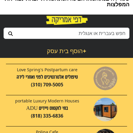
המפלצות
+
הוסף בית עסק
Love Spring's Postpartum care
טיפולים אלטרנטיבים לפני ואחרי לידה
(310) 709-5005
portable Luxury Modern Houses
בתי לוקסוס ניידים ADU
(818) 335-6836
Polina Cafe