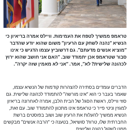
טראמפ ממשיך לטפח את העמימות. וויילס אמרה בריאיון כי
הנשיא “נהנה לשחק עם הרעיון” משום שהוא יודע שהדבר
“מוציא אנשים מדעתם”. גם דרשוביץ עצמו הדגיש כי אינו
סבור שטראמפ אכן יתמודד שוב. “האם אני חושב שהוא ירוץ
לכהונה שלישית? לא”, אמר. “אני לא מאמין שזה יקרה”.
הדברים עומדים בסתירה להצהרות קודמות של הנשיא עצמו,
שאמר בעבר כי הוא “אינו מורשה” להתמודד לכהונה שלישית. גם
סוזי וויילס, ראשת הסגל של הבית הלבן, אמרה לאחרונה בריאיון
למגזין וניטי פייר כי טראמפ אינו מתכוון להתמודד שוב. עם זאת,
הנשיא ממשיך להעלות את הרעיון שוב ושוב בפוסטים ברשת
החברתית שלו, טרות’ סושיאל, בטענה כי “הרבה אנשים” מבקשים
ממנו לשקול כהונה שלישית.