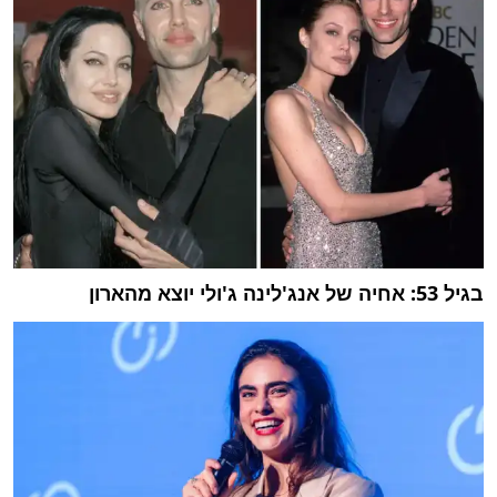
בגיל 53: אחיה של אנג'לינה ג'ולי יוצא מהארון