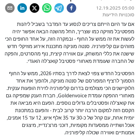
12.19.2025 05:00
סוכנויות הידיעות
אם עד היום הייתם צריכים לנסוע עד המדבר בשביל ליהנות
מפסטיבל מוזיקה כמו שצריך, החל מהשנה הבאה אפשר יהיה
לעשות את זה ממש על החוף - ובמקרה הזה, על אחד החופים הכי
מזוהים עם קליפורניה. סנטה מוניקה מתכננת אירוע מוזיקלי חדש
שישנה את כללי המשחק, עם אווירה קיצית, נוף מהסרטים, והפקה
של החברה שעומדת מאחורי פסטיבל קואצ'לה האגדי.
הפסטיבל החדש צפוי לצאת לדרך בסתיו 2026, ממש על החוף
הסמוך לרציף המפורסם של סנטה מוניקה, ולהפוך את אחד
הלוקיישנים הכי מצולמים בדרום קליפורניה לזירת הופעות ענקית.
מאחורי ההפקה עומדת Goldenvoice, חברת הענק שמפיקה גם
את קואצ'לה ופסטיבלים גדולים נוספים. הפעם היא מביאה את
הקסם הזה למקום הרבה יותר קרוב לבית - והפעם במתכונת
יומית אחת, עם קהל של כ-30 עד 35 אלף איש, 12 עד 15 אמנים,
אוכל ושתייה ממסעדות מקומיות, דוכני מרצ'נדייז, מיצגים
אמנותיים ואווירה שכולה קליפורניה.