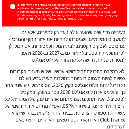
By submitting this form and signing up for texts, you consent to receive news
notification text messages from HebrewNews.com at the number provided,
including messages sent by autodialer. Consent is not a condition of purchase. Msg
& data rates may apply. Msg frequency varies. Unsubscribe at any time by replying
STOP. Text HELP for help.
Privacy Policy
&
Terms Of Use
בעירייה מדגישים שהאירוע לא נועד רק לתיירים, אלא גם
לתושבים המקומיים, ושמטרתו להחיות את אזור החוף והמרכז -
עם בוסט לעסקים הקטנים, לבתי המלון ולמסעדות. אם הכול ילך
לפי התוכנית, הפסטיבל יחזור גם ב-2027 וב-2028 ויהפוך
למסורת שנתית חדשה על קו החוף של לוס אנג'לס.
לא
100
%
ולא במקרה בחרו להתחיל דווקא עכשיו. שלוש השנים הקרובות
צפויות להיות העמוסות ביותר בתולדות העיר: גביע העולם
בכדורגל ינחת בלוס אנג'לס בקיץ 2026, הסופרבול יגיע שנה אחר
כך, ואולימפיאדת לוס אנג'לס 2028 כבר באופק. במקביל
לפסטיבל, העיר מתכננת גם מתחם אוהדים ענק של המונדיאל על
הרציף, אירועי ענק בשיתוף ESPN, ואפילו מתחם אירוח רשמי של
משלחת הספורט הצרפתית בבית החוף ע"ש אננברג, שייקרא
Club France ויארח את הספורטאים, האוהדים והעיתונאים
הצרפתים.