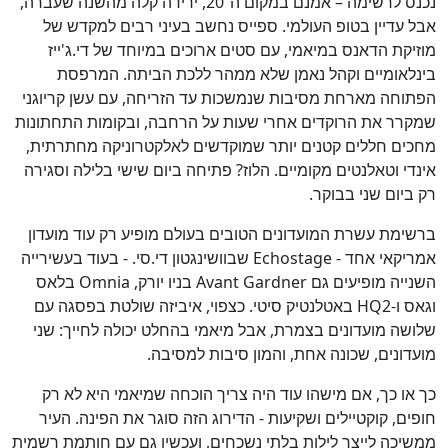
נכנס לרשימה – אמנם במקום ה־20, ירידה קלה מהשנה שעברה,
אבל עדיין בטופ העולמי. ספייס נחשב בעיני רבים למקדש של
מוזיקת הדאנס במיאמי, עם סטים ארוכים במיוחד של די.ג'ייז
בינלאומיים וקהל נאמן שלא ממהר ללכת הביתה. המרפסת
הפתוחה מארחת מסיבות שנמשכות עד הזריחה, עם עשן קריוגני
שמקרר את הרוקדים אחרי שעות על הרחבה, ובקומות התחתונות
מחכים חללים קטנים יותר שמוקדשים לאלקטרוניקה מחתרתית,
אינדי וטאלנטים מקומיים. הלוז? פתיחה ביום שישי בלילה וסגירה
רק ביום שני בבוקר.
ברשימת עשרת המועדונים הטובים בעולם מופיע רק עוד מועדון
אמריקאי אחד - Echostage שבוושינגטון די.סי. - בעוד בעשירייה
השנייה מופיעים גם Avant Gardner בניו יורק, Omnia בלאס
וגאס ו-HQ2 באטלנטיק סיטי. כצפוי, איביזה שולטת בפסגה עם
שלושה מועדונים בצמרת, אבל מיאמי בהחלט יכולה לחייך: שני
מועדונים, שכונה אחת, והמון סיבות למסיבה.
כך או כך, אם מישהו עוד היה צריך הוכחה שמיאמי היא לא רק
חופים, קוקטיילים ושקיעות - הדירוג הזה סוגר את הפינה. העיר
ממשיכה לייצר לילות בלתי נשכחים, ועכשיו גם עם חותמת רשמית