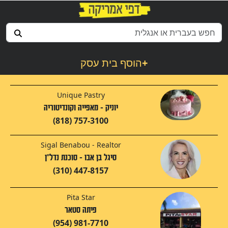
+
הוסף בית עסק
Unique Pastry
יוניק - מאפייה וקונדיטוריה
(818) 757-3100
Sigal Benabou - Realtor
סיגל בן אבו - סוכנת נדל"ן
(310) 447-8157
Pita Star
פיתה סטאר
(954) 981-7710