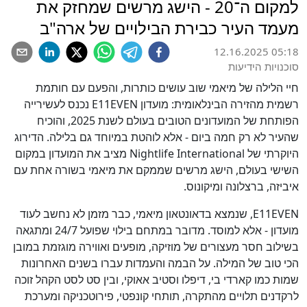
למקום ה־20 - הישג מרשים שמחזק את
מעמד העיר כבירת הבילויים של ארה"ב
12.16.2025 05:18
סוכנויות הידיעות
חיי הלילה של מיאמי שוב עושים כותרות, והפעם עם חותמת
רשמית מהזירה הבינלאומית: מועדון E11EVEN נכנס לעשירייה
הפותחת של המועדונים הטובים בעולם לשנת 2025, והוכיח
שהעיר לא רק חמה ביום - אלא לוהטת במיוחד גם בלילה. הדירוג
היוקרתי של Nightlife International מציב את המועדון במקום
השישי בעולם, הישג מרשים שממקם את מיאמי בשורה אחת עם
איביזה, ברצלונה ומיקונוס.
E11EVEN, שנמצא בדאונטאון מיאמי, כבר מזמן לא נחשב לעוד
מועדון - אלא למוסד. מדובר במתחם בילוי שפועל 24/7 ומתגאה
בשילוב חסר מעצורים של מוזיקה, מופעים ואווירה מוגזמת במובן
הכי טוב של המילה. על הבמה והעמדות עברו בשנים האחרונות
שמות כמו קארדי בי, דיפלו וסטיב אאוקי, ובין סט לסט הקהל זוכה
לרקדנים תלויים מהתקרה, תותחי קונפטי, פירוטכניקה ומערכת