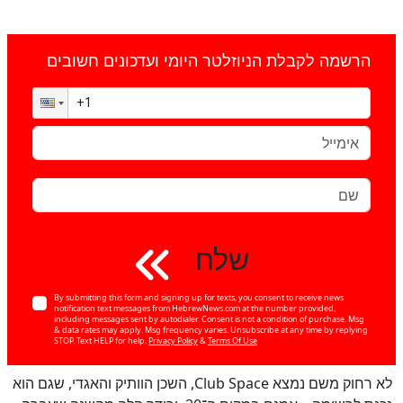
הרשמה לקבלת הניוזלטר היומי ועדכונים חשובים
שלח
By submitting this form and signing up for texts, you consent to receive news
notification text messages from HebrewNews.com at the number provided,
including messages sent by autodialer. Consent is not a condition of purchase. Msg
& data rates may apply. Msg frequency varies. Unsubscribe at any time by replying
STOP. Text HELP for help.
Privacy Policy
&
Terms Of Use
לא רחוק משם נמצא Club Space, השכן הוותיק והאגדי, שגם הוא