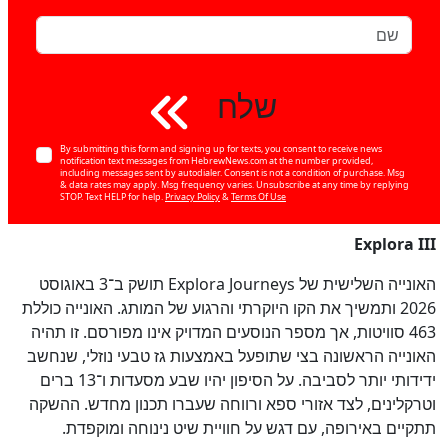
שלח
By submitting this form and signing up for texts, you consent to receive news
notification text messages from HebrewNews.com at the number provided,
including messages sent by autodialer. Consent is not a condition of purchase. Msg
& data rates may apply. Msg frequency varies. Unsubscribe at any time by replying
STOP. Text HELP for help.
Privacy Policy
&
Terms Of Use
Explora III
האונייה השלישית של Explora Journeys תושק ב־3 באוגוסט
2026 ותמשיך את הקו היוקרתי והרגוע של המותג. האונייה כוללת
463 סוויטות, אך מספר הנוסעים המדויק אינו מפורסם. זו תהיה
האונייה הראשונה בצי שתופעל באמצעות גז טבעי נוזלי, שנחשב
ידידותי יותר לסביבה. על הסיפון יהיו שבע מסעדות ו־13 ברים
וטרקלינים, לצד אזורי ספא ורווחה שעברו תכנון מחדש. ההשקה
תתקיים באירופה, עם דגש על חוויית שיט נינוחה ומוקפדת.