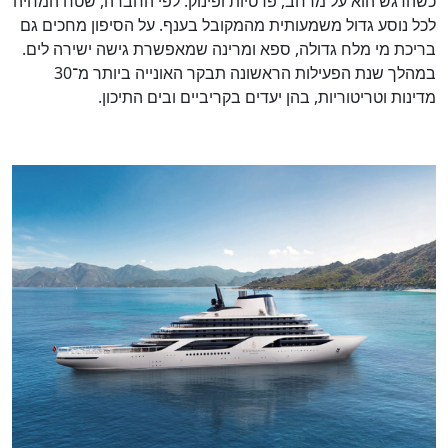
כשהדגש הוא על מרחב, פרטיות ופינוק. לפי החברה, שטח המחיה
לכל נוסע גדול משמעותית מהמקובל בענף. על הסיפון מחכים גם
בריכת מי מלח גדולה, ספא ומרינה שמאפשרת גישה ישירה לים.
במהלך שנת הפעילות הראשונה תבקר האונייה ביותר מ־30
מדינות וטריטוריות, בהן יעדים בקריביים ובים התיכון.