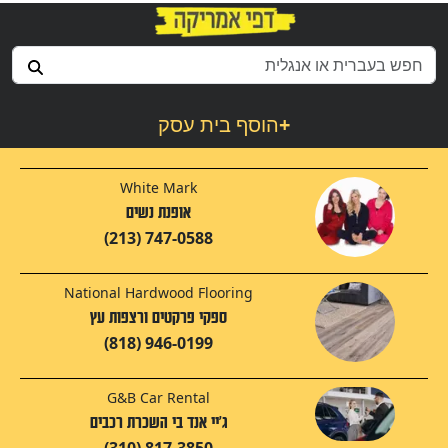
+
הוסף בית עסק
White Mark
אופנת נשים
(213) 747-0588
National Hardwood Flooring
ספקי פרקטים ורצפות עץ
(818) 946-0199
G&B Car Rental
ג'יי אנד בי השכרת רכבים