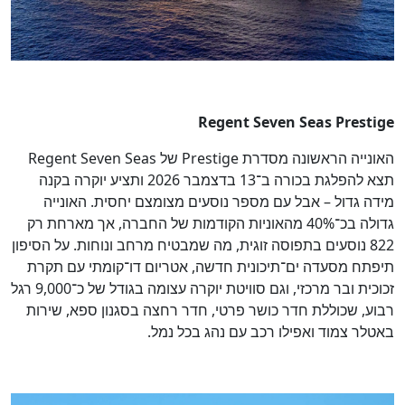
Regent Seven Seas Prestige
האונייה הראשונה מסדרת Prestige של Regent Seven Seas
תצא להפלגת בכורה ב־13 בדצמבר 2026 ותציע יוקרה בקנה
מידה גדול – אבל עם מספר נוסעים מצומצם יחסית. האונייה
גדולה בכ־40% מהאוניות הקודמות של החברה, אך מארחת רק
822 נוסעים בתפוסה זוגית, מה שמבטיח מרחב ונוחות. על הסיפון
תיפתח מסעדה ים־תיכונית חדשה, אטריום דו־קומתי עם תקרת
זכוכית ובר מרכזי, וגם סוויטת יוקרה עצומה בגודל של כ־9,000 רגל
רבוע, שכוללת חדר כושר פרטי, חדר רחצה בסגנון ספא, שירות
באטלר צמוד ואפילו רכב עם נהג בכל נמל.