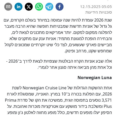
12.15.2025 05:05
סוכנויות הידיעות
שנת 2026 עומדת להיות שנה עמוסה במיוחד בעולם הקרוזים, עם
גל גדול של אוניות חדשות שמבטיחות חופשה שהיא הרבה מעבר
להפלגה ממקום למקום. יותר אמריקאים מתכננים לצאת לים,
והבחירה הופכת למגוונת מתמיד: אוניות ענק עם מתקנים שלא
מביישים פארקי שעשועים, לצד כלי שיט יוקרתיים שמכוונים לקהל
שמחפש שקט, מרחב ופינוק.
אלה שבע אוניות הקרוז הבולטות שצפויות לצאת לדרך ב־2026 -
וכל אחת מהן מביאה איתה סגנון אחר לגמרי.
Norwegian Luna
אחת ההשקות הגדולות של Norwegian Cruise Line לשנת
2026, עם הפלגת בכורה ב־10 במרץ. האונייה, שמסוגלת לארח
3,571 נוסעים בתפוסה זוגית, ממשיכה את הקו של סדרת Prima
Plus ומשלבת בידור מושקע עם אטרקציות מוכרות ואהובות. על
הסיפון יעלו מופעים חדשים, כולל מופע מחווה לאלטון ג'ון ומופע