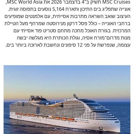
MSC Cruises תשיק ב־4 בדצמבר 2026 את MSC World Asia,
אונייה שתפליג בים התיכון ותארח 5,164 נוסעים בתפוסה זוגית.
העיצוב שואב השראה מתרבות אסייתית, עם אלמנטים שמופיעים
ברחבי האונייה – כולל פסל דרקון מנירוסטה שמרחף מעל הטיילת
כן
100
%
המרכזית. בגזרת האוכל מחכה מתחם סטריט פוד אסייתי עם
מנות מדרום־מזרח אסיה, וגולת הכותרת היא מגלשה יבשה
עצומה, שנפרשת על פני 12 סיפונים ונחשבת לארוכה ביותר בים.