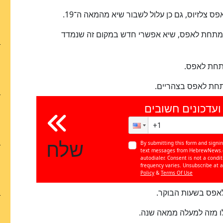
 של כ־15 מעלות מתחת לאפס, שיא אפשרי חדש במקום זה שנמדד
ועדכונים חשובים
שלח
By submitting this form and signin
text messages from HebrewNews.c
autodialer. Consent is not a cond
frequency varies. Unsubscribe at a
Policy
&
Terms Of Use
ו מזה למעלה ממאה שנה.