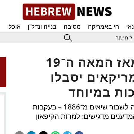
אי
חי באמריקה
מסיבה
בנייה ונדל”ן
אוכל
לוח שנה
גל קור שלא היה מאז המאה ה־19
יון אמריקאים יסבלו
ות במיוחד
מסת אוויר קפואה מצפון קנדה צפויה לשבור שיאים מ־1886 – בעקבות
דענים מדגישים: למרות הקיפאון