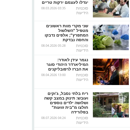
יגדלו לעצמם ירקות טריים
סוכנויות
08.03.2026 03:35
הידיעות
שני מקרי מוות ראשונים
מטפיל "השלשול
המתפרץ"; אלפים נדבקו
והחסה נבדקת
סוכנויות
08.04.2026 05:28
הידיעות
נגמר עידן לאודר:
המיליארדר היהודי סוגר
את הברז לרפובליקנים
סוכנויות
08.04.2026 13:00
הידיעות
ריח בלתי נסבל, ג'וקים
ועובש: תינוק במצב קשה
ושלושה ילדים נוספים
חולצו מ"בית זוועות"
בפלורידה
סוכנויות
08.07.2026 04:24
הידיעות