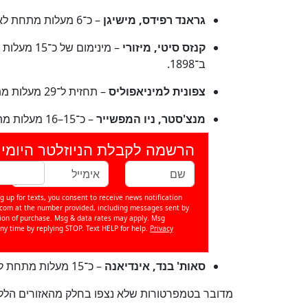
גראנד רפידס, מישיגן
– כ־6 מעלות מתחת לאפס צלזיוס, גם כן עלול לשבור שיא מהמאה ה־19.
קנזס סיטי, מיזורי
– מינימום
ב־1898.
צפונית למיניאפוליס
– תחזית ל־29 מעלות מתחת לאפס.
מנצ'סטר, ניו המפשייר
– כ־15–16 מעלות מתחת לאפס בצהריים.
הרשמה לקבלת הניוזלטר היומי 
g up for texts, you consent to receive news notification
om at the number provided, including messages sent by
ition of purchase. Msg & data rates may apply. Msg
ny time by replying STOP. Text HELP for help.
Privacy
סאות' בנד, אינדיאנה
– כ־15 מעלות מתחת לאפס בשעות הבוקר.
מדובר בטמפרטורות שלא נצפו בחלק מהאזורים הלל