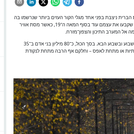
 הברית ניצבת בפני אחד מגלי הקור העזים ביותר שנרשמו בה
מזה דורות. ביום חמישי ושישי צפויים להישבר שיאים שקבעו את עצמם עוד בסוף המאה ה־19, כאשר מסת אוויר
ה אל המערב התיכון והצפון־מזרח.
בהמשך, מערכת קפואה נוספת עשויה להגיע בסוף השבוע ובשבוע הבא. בסך הכול, כ־80 מיליון בני אדם ב־35
רתיות או מתחת לאפס – וחלקם אף הרבה מתחת לנקודת