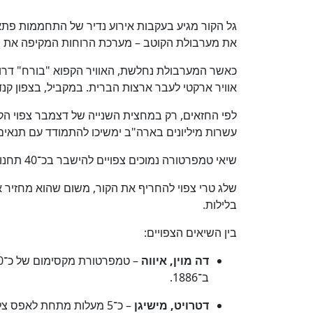
גל הקור מגיע בעקבות אירוע נדיר של התחממות פ
את מערבולת הקוטב – מערכת הרוחות המקיפה את הק
כאשר המערבולת נחלשת, האוויר הקפוא "בורח" דרו
אוויר ארקטי לעבר ארצות הברית. במקביל, בצפון קנ
לפי החזאים, רק במחצית השנייה של דצמבר צפוי הק
עשרות מיליונים בארה"ב ימשיכו להתמודד עם תנאים ק
שיאי טמפרטורה נמוכים צפויים להישבר בכ־40 תחנות מדידה, מאזור נברסקה ועד מדינת מיין.
שלג טרי צפוי להחריף את הקור, משום שהוא מחזיר
בלילות.
בין השיאים הצפויים:
דה מוין, איווה
ב־1886.
דטרויט, מישיגן
– כ־5 מעלות מתחת לאפס צלזיוס, עשוי להשוות או לשבור שיא מ־1895.