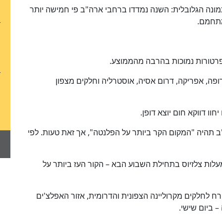
ונה הגלובלית: השנה נמדדו ברחבי ארה"ב פי חמישה יותר
מתחמם.
כן
100
%
רטורות נמוכות בהרבה מהממוצע.
רופה, אפריקה, דרום אסיה, אוסטרליה וחלקים מצפון
וו דווקא חום יוצא דופן.
 תהיה "המקום הקר ביותר על הפלנטה", אך זאת טעות. לפי
י להגיע עד למינוס 51 מעלות צלזיוס בתחילת השבוע הבא – הקור העז ביותר על
רח לחלקים מקרוליינה הצפונית והדרומית, אזור האפלצ'ים
 – ביום שישי.