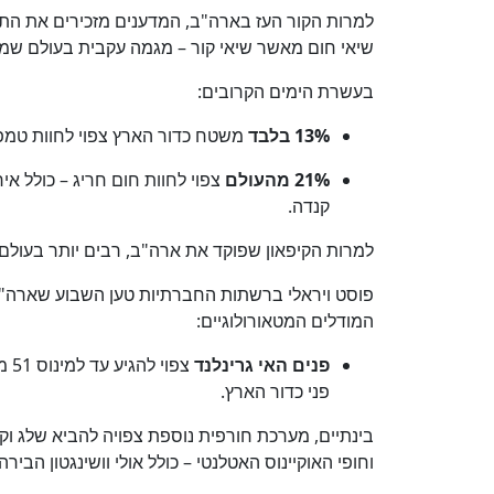
למרות הקור העז בארה"ב, המדענים מזכירים את התמ
שיאי חום מאשר שיאי קור – מגמה עקבית בעולם ש
בעשרת הימים הקרובים:
13% בלבד
משטח כדור הארץ צפוי לחוות טמפ
21% מהעולם
צפוי לחוות חום חריג – כולל אי
קנדה.
למרות הקיפאון שפוקד את ארה"ב, רבים יותר בעולם יח
פוסט ויראלי ברשתות החברתיות טען השבוע שארה"ב
המודלים המטאורולוגיים:
פנים האי גרינלנד
צפו
פני כדור הארץ.
בינתיים, מערכת חורפית נוספת צפויה להביא שלג וק
וחופי האוקיינוס האטלנטי – כולל אולי וושינגטון הבירה