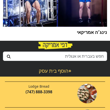
נינג׳ה אמריקאי
+
הוסף בית עסק
Lodge Bread
(747) 888-3398