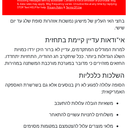
including messages sent by autodialer. Consent is not a condition of purchase. Msg
& data rates may apply. Msg frequency varies. Unsubscribe at any time by replying
STOP. Text HELP for help.
Privacy Policy
&
Terms Of Use
בחצי האי העליון של מישיגן נמשכות אזהרות סופת שלג עד יום
שישי.
אי־ודאות עדיין קיימת בתחזית
למרות המודלים המתקדמים, עדיין לא ברור היכן ירדו כמויות
השלג הגדולות ביותר. ככל שיתקרב חג ההודיה, התחזיות יתחדדו.
החזאים מזהירים כי מדובר במערכת מורכבת המשתנה במהירות.
השלכות כלכליות
הסופה עלולה לפגוע לא רק בנוסעים אלא גם בשרשרת האספקה
האמריקאית:
כן
100
%
משאיות הובלה עלולות להתעכב
משלוחים לחנויות עשויים להתאחר
מלאי מוצרים עלול להצטמצם במקומות מסוימים