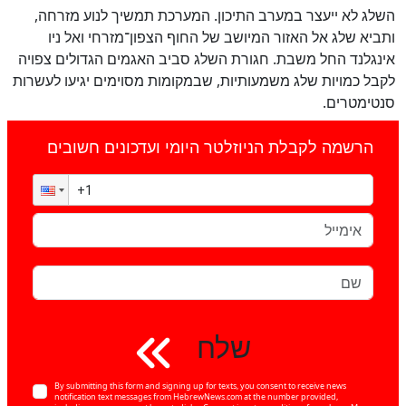
השלג לא ייעצר במערב התיכון. המערכת תמשיך לנוע מזרחה,
ותביא שלג אל האזור המיושב של החוף הצפון־מזרחי ואל ניו
אינגלנד החל משבת. חגורת השלג סביב האגמים הגדולים צפויה
לקבל כמויות שלג משמעותיות, שבמקומות מסוימים יגיעו לעשרות
סנטימטרים.
הרשמה לקבלת הניוזלטר היומי ועדכונים חשובים
שלח
By submitting this form and signing up for texts, you consent to receive news
notification text messages from HebrewNews.com at the number provided,