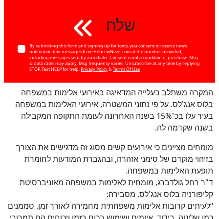
שלח
By submitting this form and signing up for texts, you consent to receive news
notification text messages from HebrewNews.com at the number provided,
including messages sent by autodialer. Consent is not a condition of purchase. Msg
& data rates may apply. Msg frequency varies. Unsubscribe at any time by replying
STOP. Text HELP for help.
Privacy Policy
&
Terms Of Use
המקרה משתלב בעלייה המדאיגה באירועי אלימות במשפחה
בלוס אנג'לס. על פי נתוני המשטרה, אירועי האלימות במשפחה
בעיר עלו בכ־15% בשנה האחרונה לעומת התקופה המקבילה
בשנה שקדמה לה.
מומחים מציינים כי אירועים קשים מסוג זה מדגישים את הצורך
בזיהוי מוקדם של סימני אזהרה, ובהגברת המודעות לחומרת
תופעת האלימות במשפחה.
ד"ר רחל גולדברג, מומחית לאלימות במשפחה מאוניברסיטת
קליפורניה בלוס אנג'לס, מסבירה:
“לעיתים קרובות אלימות משפחתית מחמירה לאורך זמן. סממנים
כמו שליטה, בידוד, איומים ושימוש בכוח בזמן ויכוחים הם תמרורי