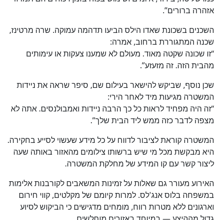
אזהרה ברורים”.
השכנים בשכונת שאדו הילס הביעו תדהמה עמוקה. שרה מרטינז,
שכנה המתגוררת ברחוב, אמרה:
“זו שכונה שקטה מאוד. מעולם לא שמענו צעקות או עימותים
מהבית הזה. זה מזעזע”.
שכן נוסף, שביקש להישאר בעילום שם, סיפר שראה את ניידות
המשטרה מגיעות מיד לאחר הירי:
“זה היה מפחיד לראות כל כך הרבה ניידות ואמבולנסים. אתה לא
מצפה לדבר כזה ממש ליד הבית שלך”.
המשטרה קוראת לציבור לדווח על כל מידע שעשוי לסייע בחקירה.
היא מבקשת מכל מי שיש ברשותו צילומים מהאזור באותה שעה
ליצור קשר עם קו המידע של מחלקת המשטרה.
האירוע מעורר גם שאלות על זמינות המשאבים לקורבנות אלימות
במשפחה בלוס אנג'לס. למרות קיומם של מקלטים, קווי חירום
וארגונים ללא מטרות רווח, מומחים מדגישים כי הביקוש לסיוע
גדול מההיצע — במיוחד באזורים מוחלשים.