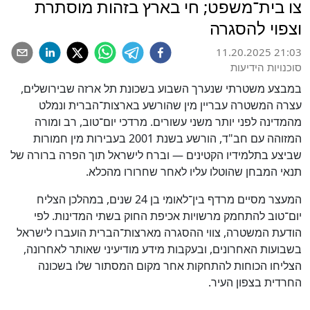
צו בית־משפט; חי בארץ בזהות מוסתרת
וצפוי להסגרה
11.20.2025 21:03
סוכנויות הידיעות
במבצע משטרתי שנערך השבוע בשכונת תל ארזה שבירושלים,
עצרה המשטרה עבריין מין שהורשע בארצות־הברית ונמלט
מהמדינה לפני יותר משני עשורים. מרדכי יום־טוב, רב ומורה
המזוהה עם חב"ד, הורשע בשנת 2001 בעבירות מין חמורות
שביצע בתלמידיו הקטינים — וברח לישראל תוך הפרה ברורה של
תנאי המבחן שהוטלו עליו לאחר שחרורו מהכלא.
המעצר מסיים מרדף בין־לאומי בן 24 שנים, במהלכן הצליח
יום־טוב להתחמק מרשויות אכיפת החוק בשתי המדינות. לפי
הודעת המשטרה, צווי ההסגרה מארצות־הברית הועברו לישראל
בשבועות האחרונים, ובעקבות מידע מודיעיני שאותר לאחרונה,
הצליחו הכוחות להתחקות אחר מקום המסתור שלו בשכונה
החרדית בצפון העיר.