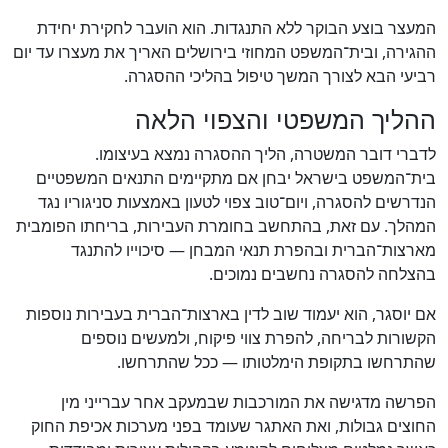
המעצר בוצע הבוקר ללא התנגדות. הוא הועבר לחקירת יחידת
ההגירה, ובית־המשפט המחוזי בירושלים האריך את מעצרו עד יום
רביעי הבא לצורך המשך טיפול בהליכי ההסגרה.
ההליך המשפטי והצפוי הלאה
לדברי דובר המשטרה, הליך ההסגרה נמצא בעיצומו.
בית־המשפט בישראל יבחן אם מתקיימים התנאים המשפטיים
הנדרשים להסגרה, ויום־טוב צפוי לטעון באמצעות סניגוריו נגד
המהלך. עם זאת, בהתחשב בחומרת העבירות, בריחתו הפומבית
מארצות־הברית ובהפרת תנאי המבחן — סיכוייו להתנגד
בהצלחה להסגרה נחשבים נמוכים.
אם יוסגר, הוא יעמוד שוב לדין בארצות־הברית בעבירות נוספות
הקשורות לבריחה, להפרת צווי פיקוח, ולמעשים נוספים
שהתרחשו בתקופת הימלטותו — ככל שהתרחשו.
הפרשה מדגישה את המורכבות שבמעקב אחר עברייני מין
החוצים גבולות, ואת האתגר שעומד בפני מערכות אכיפת החוק