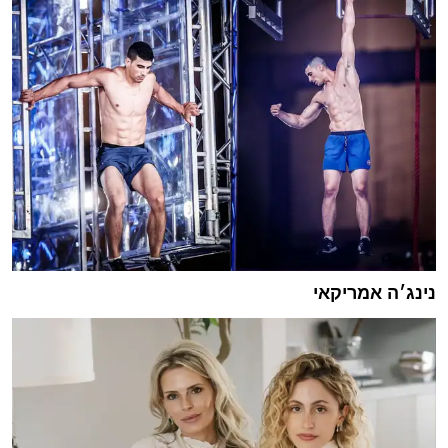
נינג׳ה אמריקאי