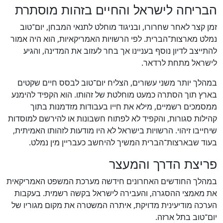
הבריחה לישראל והחיים בזהות מוסתרת
זמן קצר לאחר שחרורו, ובניגוד מוחלט לתנאי המבחן, יום־טוב
נמלט מארצות־הברית. לפי הרשויות האמריקאיות, הוא היה אמור
להתייצב לדיון נוסף בעניינו אך בחר לעזוב את המדינה, והגיע
לישראל מתחת לרדאר.
במהלך יותר משני עשורים, הצליח יום־טוב לבסס חיים שקטים
בארץ תוך הסתרה כמעט מוחלטת של זהותו. הוא הקפיד להימנע
ממסמכים רשמיים, מילא את חייו בעבודות מזדמנות בתוך
קהילות סגורות, והקפיד לא לפתוח חשבונות או להירשם למוסדות
שיחייבו זיהוי. הרשויות בישראל לא היו מודעות לזהותו האמיתית,
בעוד שבארצות־הברית המשיך להיחשב כעבריין מין נמלט.
פריצת הדרך והמעצר
במהלך החודשים האחרונים חידשה מערכת המשפט האמריקאית
את מאמצי ההסגרה, והעבירה לישראל בקשה רשמית. בעקבות
הערכה מודיעינית מדויקת, איתרה המשטרה את מקום מגוריו של
יום־טוב בתל ארזה.