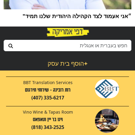
״אני אעמוד לצד הקהילה היהודית שלנו תמיד"
+
הוסף בית עסק
BBT Translation Services
רות רובינה - שירותי תירגום
(407) 335-6217
Vino Wine & Tapas Room
וינו בר יין וטאפאס
(818) 343-2525