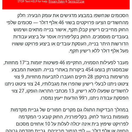
STOP. Text HELP for help.
Privacy Policy
&
Terms Of Use
הסכומים שנחשפו במבצע מדגישים את עומק הבעיה: חלק
מהחשודים הציעו פרויקטים בשווי 46 אלף דולר — סכומים שלפי
החוק מחייבים רישיון קבלן תקף, אישור בנייה מתאים ושימוש
בעובדים מוסמכים. החוק בקליפורניה אוסר על ביצוע עבודות
הדורשות היתר בנייה, העסקת עובדים או ביצוע פרויקט ששוויו
מעל אלף דולר ללא רישיון תקף.
מעבר לפעילות הסמויה, התקיימו 46 פשיטות יזומות ב־17 מחוזות,
שבמסגרתן בוצעו 454 ביקורות באתרי בנייה. תוצאות המבצע
מרשימות בהיקפן: 28 תיקים הועברו לתביעות מחוזיות, 9 צווי
ציטוט ניתנו לבעלי רישיון שהפרו את מגבלותיו, 24 צווי ציטוט ניתנו
לחשודים שפעלו ללא רישיון, 13 מכתבי התראה הופקו, 27 צווי
הפסקת עבודה ניתנו, ו־99 הודעות ייעוץ נמסרו.
כן
100
%
במהלך הבדיקות התגלו גם מקרים חמורים של גביית מקדמות
מוגזמות בניגוד לחוק. בקליפורניה, החוק קובע כי המקדמה
לפרויקט שיפוץ בית אינה יכולה לעלות על 10 אחוזים מסכום
החוזה או אלף דולר — לפי הנמוך מביניהם. גביית מקדמה גבוהה