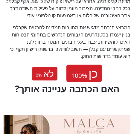
מדינת קליפורניה, אחראי על רישוי ופיקוח של כ־285 אלף קבלנים
בכל רחבי המדינה. הציבור מוזמן לדווח על פעילות חשודה דרך
אתר האינטרנט של הלוח או באמצעות קו טלפוני ייעודי.
המבצע הנרחב מדגיש את מחויבות המדינה להבטיח שקבלני
בניין יעמדו בסטנדרטים הגבוהים הנדרשים בתחומי הבטיחות,
האיכות והשירות. עבור בעלי הבתים, המסר ברור: לפני
שמתקשרים עם קבלן — חשוב לוודא כי ברשותו רישיון תקף וכי
הוא עומד בדרישות החוק.
לא
0
%
?האם הכתבה עניינה אותך