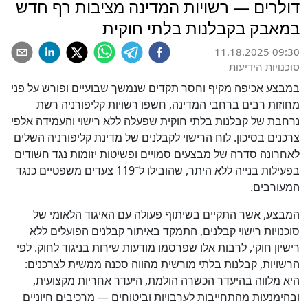
דולרים — רשויות המדינה מציבות רף חדש
במאבק בקבלנות בלתי חוקית
11.18.2025 09:30
סוכנויות הידיעות
במבצע אכיפה מקיף וחסר תקדים שנמשך שבועיים ופורש על פני
מחוזות רבים ברחבי המדינה, חשפו רשויות קליפורניה רשת
נרחבת של קבלנות בלתי חוקית שפעלה ללא רישוי והעמידה אלפי
צרכנים בסיכון. לוח הרישוי לקבלנים של מדינת קליפורניה השלים
לאחרונה סדרה של מבצעים סמויים ופשיטות יזומות נגד חשודים
בפעילות בנייה ללא היתר, שהובילו ל־119 צעדים משפטיים כנגד
המעורבים.
המבצע, אשר התקיים בשיתוף פעולה עם האיגוד הלאומי של
סוכנויות רישוי קבלנים, התמקד באיתור קבלנים הפועלים ללא
רישיון חוקי, לרבות אלו שפרסמו מודעות שירות בניגוד לחוק. לפי
הרשויות, קבלנות בלתי מורשית מהווה סכנה ממשית לצרכנים:
היא מלווה בהיעדר הכשרה הולמת, היעדר אחריות מקצועית,
ובהימנעות מהתחייבות לערבויות וביטוחים — מרכיבים חיוניים