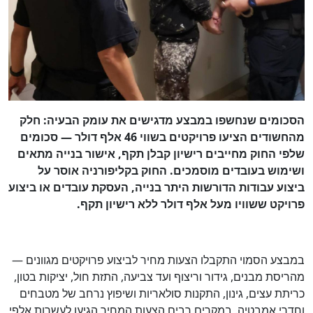
הסכומים שנחשפו במבצע מדגישים את עומק הבעיה: חלק
מהחשודים הציעו פרויקטים בשווי 46 אלף דולר — סכומים
שלפי החוק מחייבים רישיון קבלן תקף, אישור בנייה מתאים
ושימוש בעובדים מוסמכים. החוק בקליפורניה אוסר על
ביצוע עבודות הדורשות היתר בנייה, העסקת עובדים או ביצוע
פרויקט ששוויו מעל אלף דולר ללא רישיון תקף.
במבצע הסמוי התקבלו הצעות מחיר לביצוע פרויקטים מגוונים —
מהריסת מבנים, גידור וריצוף ועד צביעה, התזת חול, יציקות בטון,
כריתת עצים, גינון, התקנות סולאריות ושיפוץ נרחב של מטבחים
וחדרי אמבטיה. במקרים רבים הצעות המחיר הגיעו לעשרות אלפי