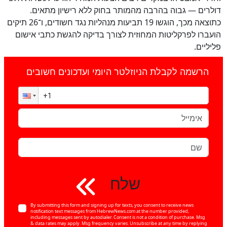
דולרים — גבוה בהרבה מהמותר בחוק ללא רישיון מתאים.
כתוצאה מכך, הוגשו 19 תביעות מנהליות נגד חשודים, ו־26 תיקים
הועברו לפרקליטות המחוזית לצורך בדיקה להגשת כתבי אישום
פליליים.
הרשמה לקבלת הניוזלטר היומי ועדכונים חשובים
שלח
By submitting this form and signing up for texts, you consent to receive news
notification text messages from HebrewNews.com at the number provided,
including messages sent by autodialer. Consent is not a condition of purchase. Msg
& data rates may apply. Msg frequency varies. Unsubscribe at any time by replying