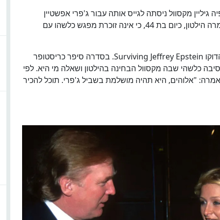
גיליין מקסוול ניסתה לגייס אותה עבור ג'פרי אפשטיין
כשהייתה בת 19 בלבד. בראיון לעיתון The Times אמרה הילטון, כיום בת 44, כי אינה זוכרת מפגש כלשהו עם
הטענה המקורית צצה בשנת 2020 במסגרת סדרת הדוקו Surviving Jeffrey Epstein. בסדרה סיפר כריסטופר
יבה כלשהי שבה מקסוול הבחינה בהילטון ושאלה מי היא. לפי
אמרה: "אלוהים, היא תהיה מושלמת בשביל ג'פרי. תוכל להכיר