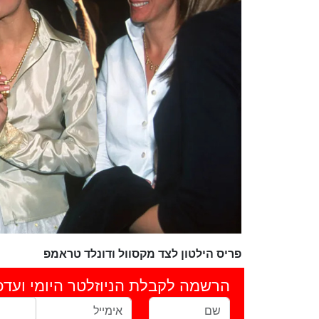
פריס הילטון לצד מקסוול ודונלד טראמפ
הרשמה לקבלת הניוזלטר היומי ועדכ