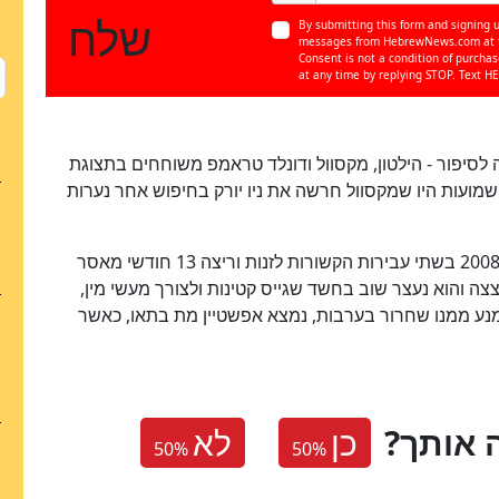
שלח
By submitting this form and signing u
messages from HebrewNews.com at th
Consent is not a condition of purcha
at any time by replying STOP. Text HE
לסיפור - הילטון, מקסוול ודונלד טראמפ משוחחים בתצוגת
20. מייסון הוסיף כי "השמועות היו שמקסוול חרשה את ניו יורק בחיפוש אחר נערות
מאחורי הטענות עומדת פרשת אפשטיין, שהורשע ב-2008 בשתי עבירות הקשורות לזנות וריצה 13 חודשי מאסר
בל בשנת 2019 הפרשה התפוצצה והוא נעצר שוב בחשד שגייס קטינות ולצורך מעשי מין,
נמנע ממנו שחרור בערבות, נמצא אפשטיין מת בתאו, כאשר
 אותך
כן
לא
50
%
50
%