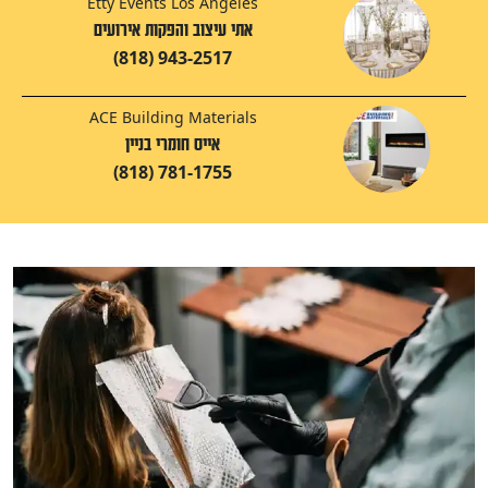
Etty Events Los Angeles
אתי עיצוב והפקות אירועים
(818) 943-2517
ACE Building Materials
אייס חומרי בניין
(818) 781-1755