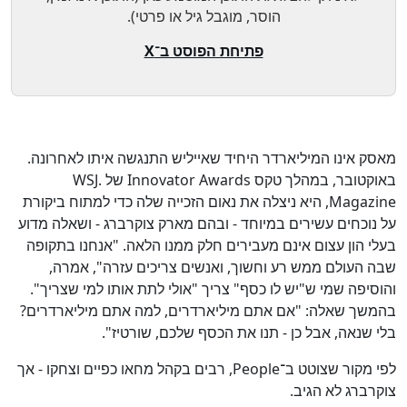
הוסר, מוגבל גיל או פרטי).
פתיחת הפוסט ב־X
לא
58
%
מאסק אינו המיליארדר היחיד שאייליש התנגשה איתו לאחרונה.
באוקטובר, במהלך טקס Innovator Awards של WSJ.
Magazine, היא ניצלה את נאום הזכייה שלה כדי למתוח ביקורת
על נוכחים עשירים במיוחד - ובהם מארק צוקרברג - ושאלה מדוע
בעלי הון עצום אינם מעבירים חלק ממנו הלאה. "אנחנו בתקופה
שבה העולם ממש רע וחשוך, ואנשים צריכים עזרה", אמרה,
והוסיפה שמי ש"יש לו כסף" צריך "אולי לתת אותו למי שצריך".
בהמשך שאלה: "אם אתם מיליארדרים, למה אתם מיליארדרים?
בלי שנאה, אבל כן - תנו את הכסף שלכם, שורטיז".
לפי מקור שצוטט ב־People, רבים בקהל מחאו כפיים וצחקו - אך
צוקרברג לא הגיב.