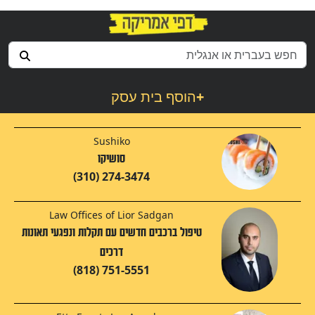
+
הוסף בית עסק
Sushiko
סושיקו
(310) 274-3474
Law Offices of Lior Sadgan
טיפול ברכבים חדשים עם תקלות ונפגעי תאונות
דרכים
(818) 751-5551