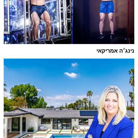
נינג׳ה אמריקאי