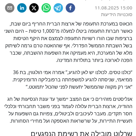
11.08.2025 15:00
סוכנויות הידיעות
הכאוס במערכת התעופה של ארצות הברית החריף ביום שבת,
כאשר חברות התעופה ביטלו למעלה מ־1,000 טיסות – היום השני
ברציפות שבו הורו רשויות התעופה לצמצם את היקף הטיסות
בשל השבתת הממשל הפדרלי. אף שההאטה טרם גרמה לשיתוק
מלא של המערכת, היא מעמיקה את השפעות ההשבתה, שכבר
הפכה לארוכה ביותר בתולדות המדינה.
“כולנו טסים. לכולנו יש לאן להגיע,” אמרה אמי הולגווין, בת 36
ממיאמי, שניסתה להגיע למשפחתה ברפובליקה הדומיניקנית.
“אני רק מקווה שהממשל יתעשת לפני שהכול יתמוטט.”
אנליסטים מזהירים כי אם המצב יימשך עד עונת הנסיעות של חג
ההודיה, ארצות הברית עלולה לעמוד בפני משבר תחבורתי וכלכלי
חסר תקדים. מעבר לעיכובים ולביטולים, צפויות גם השפעות על
תעשיית התיירות, על שרשראות האספקה ועל מחירי הסחורות.
שרלוט מובילה את רשימת הנפגעים