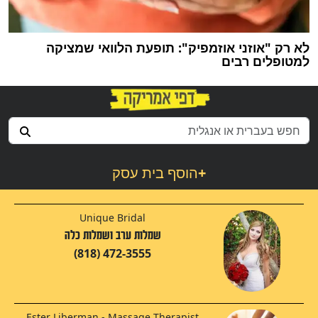
לא רק "אוזני אוזמפיק": תופעת הלוואי שמציקה
למטופלים רבים
+
הוסף בית עסק
Unique Bridal
שמלות ערב ושמלות כלה
(818) 472-3555
Ester Liberman - Massage Therapist