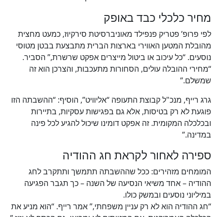
מחיר כלכלי כבד באופק
לפי פרופ’ פטריק פנפילד מאוניברסיטת סירקיוז, כמעט מחצית
מהובלת המטען האווירי בארצות הברית מתבצעת בבטן מטוסי
נוסעים. “כל עיכוב או ביטול מייצרים אפקט שרשרת,” הסביר.
“מחירי ההובלה עולים, הסחורות מתעכבות, והצרכן הוא זה
שמשלם.”
גרג רייף, מנכ"ל קבוצת התעופה “אליוויט”, הוסיף: “ההשבתה הזו
פוגעת לא רק בטיסות, אלא גם בפגישות עסקיות, בתיירות
ובכלכלה המקומית. זה אפקט דומינו שיכול להגיע לכל פינה
במדינה.”
ספירה לאחור לקראת חג ההודיה
המומחים מזהירים: ככל שההשבתה תתמשך ותתקרב לחג
ההודיה – אחד משיאי הנסיעה של השנה – כך תגבר הפגיעה
במיליוני נוסעים ובמשק כולו.
“חג ההודיה הוא לא רק עניין משפחתי,” אמר רייף. “הוא מניע את