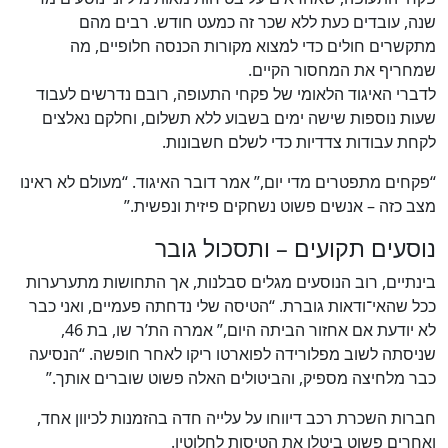
שנה, עובדים כעת ללא שכר זה כמעט חודש. רבים מהם
מתקשרים חולים כדי למצוא מקורות הכנסה חלופיים, מה
שמחריף את המחסור הקיים.
לדברי האיגוד הלאומי של פקחי התעופה, רובם נדרשים לעבוד
שעות נוספות שישה ימים בשבוע ללא תשלום, וחלקם נאלצים
לקחת עבודות צדדיות כדי לשלם חשבונות.
“פקחים מתפטרים מדי יום,” אמר דובר האיגוד. “מעולם לא ראינו
מצב כזה – אנשים פשוט נשחקים פיזית ונפשית.”
נוסעים תקועים – ותסכול גובר
בינתיים, רוב הנוסעים מגלים סבלנות, אך התחושות מתערערות
ככל שהאי־ודאות גוברת. “הטיסה שלי נדחתה פעמיים, ואני כבר
לא יודעת אם אחזור הביתה היום,” אמרה הת’ר שו, בת 46,
שניסתה לשוב מפלורידה לפוארטו ריקו לאחר חופשה. “הנסיעה
כבר מלחיצה מספיק, והביטולים האלה פשוט שוברים אותך.”
כן
85
%
חברות השכרת רכב דיווחו על עלייה חדה בהזמנות לכיוון אחד,
ואחרים פשוט ביטלו את הטיסות לחלוטין.