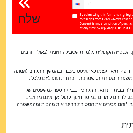
שלח
By submitting this form and signing u
messages from HebrewNews.com at th
Consent is not a condition of purcha
at any time by replying STOP. Text HE
ן. הכנסייה הקתולית מלמדת שטבילה חיונית לגאולה, ורבים
סטי רופף, תיאר עצמו כאתאיסט בעבר, ובהמשך התקרב לאמונה
 משפחה מסורתית, שמרנות חברתית ופופוליזם כלכלי.
גדלה בבית הינדואי. הזוג הכיר בבית הספר למשפטים של
כן
ם. ילדיהם לומדים במוסד חינוך קתולי אך אינם מחויבים
100
%
עבר, "והם מכירים את המסורת ההינדואית מהבית ומהמשפחה
תית