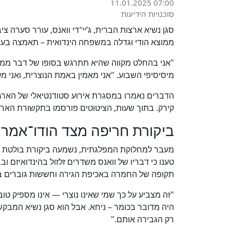
11.01.2025 07:00
סוכנויות הידיעות
סגן נשיא ארצות הברית, ג’יי־די וואנס, עורר סערה 
ממוצא הודי וגדלה במשפחה הינדואית – תאמצה בעת
"אני בהחלט מקווה שהיא תתרגש בסופו של דבר ממה 
מיסיסיפי השבוע. "אני מאמין באמת הנוצרית, ואני מ
הדברים נאמרו במסגרת אירוע סטודנטיאלי של הארגון
קירק. בתוך שעות, הציטוטים פורסמו בתקשורת הארצי
ביקורת חריפה מצד הודו־אמרי
מעבר למחלוקת המפלגתית, נשמעה ביקורת בולטת מ
טענו כי דבריו של וואנס משדרים זלזול בהינדואיזם 
תקופה של החמרה באכיפת הגירה וחששות גוברים בק
"זה מצביע על כך שמי שאינו נוצרי — אינו מספיק טו
היה מדובר בכומר – ניחא. אבל הוא סגן נשיא המבקש
רק הגבירה אותם."