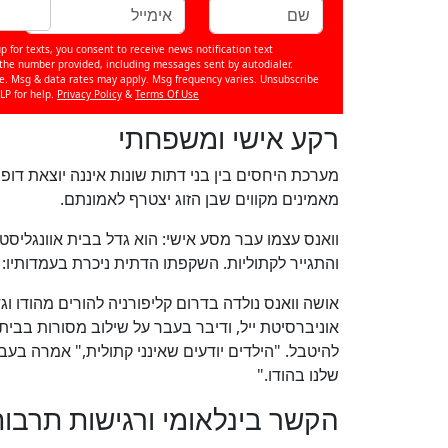
p for texts, you consent to receive news notification text
e number provided, including messages sent by autodialer.
se. Msg & data rates may apply. Msg frequency varies. Unsubscribe
LP for help.
Privacy Policy
&
Terms Of Use
רקע אישי ומשפחתי
מערכת היחסים בין בני דתות שונות איננה יוצאת דופ
מאמינים מקווים שבן הזוג יצטרף לאמונתם.
וואנס עצמו עבר מסע אישי: הוא גדל בבית אוונגלי
והתגייר לקתוליות. השקפתו הדתית ניכרת בעמדותיו:
אושה וואנס נולדה בדרום קליפורניה להורים מהודו ו
אוניברסיטת ייל, ודיבר בעבר על שילוב מסורות בבית
להיטבל. "הילדים יודעים שאינני קתולית," אמרה ב
שלנו בהודו."
הקשר בינלאומי ורגישות תרבו