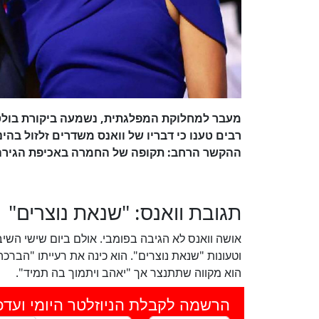
מעבר למחלוקת המפלגתית, נשמעה ביקורת בולט
רבים טענו כי דבריו של וואנס משדרים זלזול בהי
ההקשר הרחב: תקופה של החמרה באכיפת הגירה 
תגובת וואנס: "שנאת נוצרים"
אושה וואנס לא הגיבה בפומבי. אולם ביום שישי השיב
וטעונות "שנאת נוצרים". הוא כינה את רעייתו "הברכה 
הוא מקווה שתתנצר אך "יאהב ויתמוך בה תמיד".
הרשמה לקבלת הניוזלטר היומי ועדכ