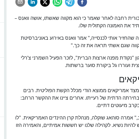
ציבורית רחבה לאחר שאמר כי הוא מקווה שאשתו, אושה וואנס –
יד את האמונה הקתולית שלו.
שהחזיר אותי לכנסייה," אמר וואנס באירוע באוניברסיטת
קווה שגם אשתי תראה את זה כך."
 "נקודת מפנה ארצות הברית", לזכר הפעיל השמרני צ’רלי
ת ועוררו גל ביקורת סוער ברשתות.
קאים
צד אמריקאים ממוצא הודי מכלל הקשת הפוליטית. רבים
ובבחירתה הדתית של רעייתו. אחרים ציינו את ההקשר הרחב:
רב מיעוטים דתיים.
ב," אמרה סוהאג שוקלה, מנהלת קרן ההינדים האמריקאית. "לו
 להיות נשיא. לקהילה שלנו יש חששות אמיתיים, והאמירה הזו