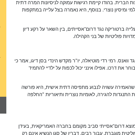
 הברית. בהודו קיימת רגישות עמוקה לניסיונות המרה דתית
י ומיסיון נוצרי. בנוסף, היא נאמרה בצל עלייה במתקפות
Stop AAPI מאוגוסט תיעד עלייה ברטוריקה נגד דרום־אסייתים, בין השאר על רקע דיון
ואנס. רמי רדי מוטיאלה, יו"ר מקדש הינדי בסן דיגו, אמר כי
חר את דרכו. אפילו אינני יכול לכפות על ילדיי להתמיד
ת שהאמירה עשויה לנבוע מתפיסה דתית אישית, היא פורשה
התנגדות להגירה, לאומיות נוצרית ותיאוריות "החלפה
צא דרום־אסייתי סביב מקומם בחברה האמריקאית, בעידן
יטית מוגברת. עבור רבים, דבריו של סגן הנשיא אינם רק