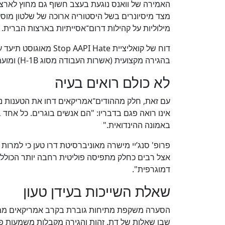
האמירה של וואנס נוגעת בעצב חשוף גם מחוץ לארצות
מצד מיסיונרים בשל היסטוריה ארוכה של שלטון מוסלמ
מילוליות על קהילות דרום־אסייתיות בארצות הברית.
דוח של קואליציית  Hate
בהגירה מקצועית (אשרות העבודה מסוג H-1B) ומועמדויות פוליטיות של בני הקהילה.
לא כולם רואים בעיה
עם זאת, חלק מההודים־אמריקאים דחו את הטענות נגד ו
אינו רואה פגם בדבריו: "הם אנשים בוגרים. כל אחד בו
באמונה ההינדואית."
פרופ' סנג’יי מישרה מאוניברסיטת דרו טען כי למרו
אצל רבים כחלק מתפיסה פוליטית רחבה יותר הכוללת 
דמוגרפית".
שאלת השייכות בעידן טעון
הסערה משקפת מתיחות גוברת בקרב אמריקאים ממו
שבו שאלות של דת, זהות והגירה מקבלות משמעות פול