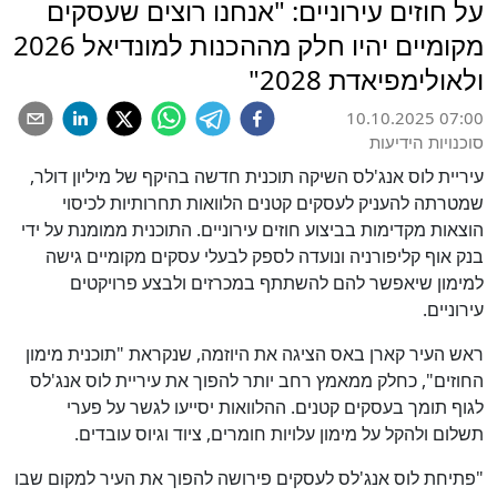
על חוזים עירוניים: "אנחנו רוצים שעסקים
מקומיים יהיו חלק מההכנות למונדיאל 2026
ולאולימפיאדת 2028"
10.10.2025 07:00
סוכנויות הידיעות
עיריית לוס אנג'לס השיקה תוכנית חדשה בהיקף של מיליון דולר,
שמטרתה להעניק לעסקים קטנים הלוואות תחרותיות לכיסוי
הוצאות מקדימות בביצוע חוזים עירוניים. התוכנית ממומנת על ידי
בנק אוף קליפורניה ונועדה לספק לבעלי עסקים מקומיים גישה
למימון שיאפשר להם להשתתף במכרזים ולבצע פרויקטים
עירוניים.
ראש העיר קארן באס הציגה את היוזמה, שנקראת "תוכנית מימון
החוזים", כחלק ממאמץ רחב יותר להפוך את עיריית לוס אנג'לס
לגוף תומך בעסקים קטנים. ההלוואות יסייעו לגשר על פערי
תשלום ולהקל על מימון עלויות חומרים, ציוד וגיוס עובדים.
"פתיחת לוס אנג'לס לעסקים פירושה להפוך את העיר למקום שבו