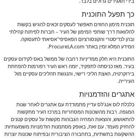
בידי תאגידים גדולים בלבד.
כך תפעל התוכנית
תוכנית מימון החוזים תאפשר לעסקים זכאים להגיש בקשות
להלוואות דרך שותפי המימון של העיר – חברות לפיתוח קהילתי
ובהן לנדיסטרי והקונסורציום הפאסיפי־אסיאתי לתעסוקה.
המידע המלא זמין באתר ProcureLA.com.
התוכנית היא חלק ממדיניות רחבה של ממשל באס לקידום עסקים
בעיר. מאז כניסתה לתפקיד, יזמה ראש העיר רפורמות להפחתת
בירוקרטיה, האצת הליכי רישוי, והנגשת תהליכים עסקיים מול
העירייה.
אתגרים והזדמנויות
כלכלת לוס אנג'לס עדיין מתמודדת עם אתגרים לאחר שנות
המגפה. רבות מהשכונות המסחריות במרכז העיר מתקשות
להתאושש, והוצאות המחיה הגבוהות מקשות על עסקים קטנים
להחזיק מעמד. עם זאת, באופק מסתמנות הזדמנויות משמעותיות:
ההשקעות בתשתיות, בתחבורה הציבורית ובפיתוח שכונות יוצרות