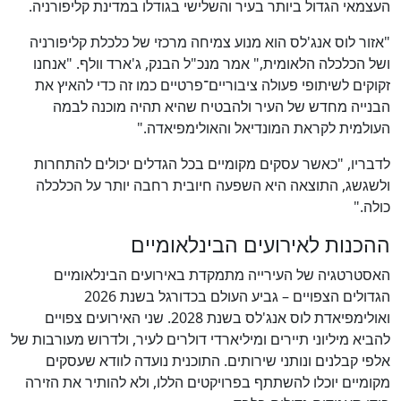
העצמאי הגדול ביותר בעיר והשלישי בגודלו במדינת קליפורניה.
"אזור לוס אנג'לס הוא מנוע צמיחה מרכזי של כלכלת קליפורניה
ושל הכלכלה הלאומית," אמר מנכ"ל הבנק, ג'ארד וולף. "אנחנו
זקוקים לשיתופי פעולה ציבוריים־פרטיים כמו זה כדי להאיץ את
הבנייה מחדש של העיר ולהבטיח שהיא תהיה מוכנה לבמה
העולמית לקראת המונדיאל והאולימפיאדה."
לדבריו, "כאשר עסקים מקומיים בכל הגדלים יכולים להתחרות
ולשגשג, התוצאה היא השפעה חיובית רחבה יותר על הכלכלה
כולה."
ההכנות לאירועים הבינלאומיים
האסטרטגיה של העירייה מתמקדת באירועים הבינלאומיים
הגדולים הצפויים – גביע העולם בכדורגל בשנת 2026
ואולימפיאדת לוס אנג'לס בשנת 2028. שני האירועים צפויים
להביא מיליוני תיירים ומיליארדי דולרים לעיר, ולדרוש מעורבות של
אלפי קבלנים ונותני שירותים. התוכנית נועדה לוודא שעסקים
מקומיים יוכלו להשתתף בפרויקטים הללו, ולא להותיר את הזירה