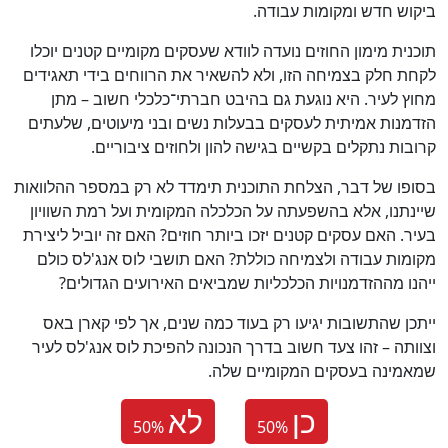
ביקוש חדש ומקומות עבודה.
תוכנית מימון החוזים נועדה לוודא שעסקים מקומיים קטנים יוכלו
לקחת חלק בצמיחה הזו, ולא להשאיר את הרווחים בידי תאגידים
מחוץ לעיר. היא נוגעת גם בהיבט חברתי־כלכלי חשוב – מתן
הזדמנות אמיתית לעסקים בבעלות נשים ובני מיעוטים, שלעתים
קרובות נתקלים בקשיים בגישה להון ולחוזים ציבוריים.
בסופו של דבר, הצלחת התוכנית תימדד לא רק במספר ההלוואות
שיינתנו, אלא בהשפעתה על הכלכלה המקומית ועל רמת השוויון
בעיר. האם עסקים קטנים יזכו ביותר חוזים? האם זה יוביל ליצירת
מקומות עבודה ולצמיחה כוללת? האם תושבי לוס אנג'לס כולם
ייהנו מההזדמנויות הכלכליות שמביאים האירועים הגדולים?
ייתכן שהתשובות יגיעו רק בעוד כמה שנים, אך לפי קארן באס
וצוותה – זהו צעד חשוב בדרך הנכונה להפיכת לוס אנג'לס לעיר
שמאמינה בעסקים המקומיים שלה.
כן
לא
50
%
50
%