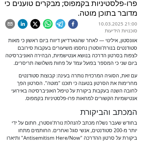
פרו-פלסטיניות בקמפוס; מבקרים טוענים כי
מדובר בתוכן מוטה.
10.03.2025 21:00
סוכנויות הידיעות
אוונסטון, אילינוי — לאחר שהגארדיאן דיווח ביום ראשון כי מאות
סטודנטים בנורת'ווסטרן נחסמו משיעורים בעקבות סירובם
לצפות בסרטון הדרכה בנושא אנטישמיות, הבהירה האוניברסיטה
ביום שני כי המספר בפועל עמד על פחות משלושה תריסרים.
עם זאת, הסוגיה המרכזית נותרה בעינה: קבוצות סטודנטים
מחרימות את הסרטון בטענה כי תוכנו "מוטה". הסרטון הפך
לחובה השנה בעקבות ביקורת על טיפול האוניברסיטה באירועי
אנטישמיות הקשורים למחאות פרו-פלסטיניות בקמפוס.
המכתב והביקורת
בחודש שעבר נשלח מכתב להנהלת נורת'ווסטרן, חתום על ידי
יותר מ-200 סטודנטים, אנשי סגל ואחרים. החותמים מתחו
ביקורת על סרטון ההדרכה "Antisemitism Here/Now" ותיארו