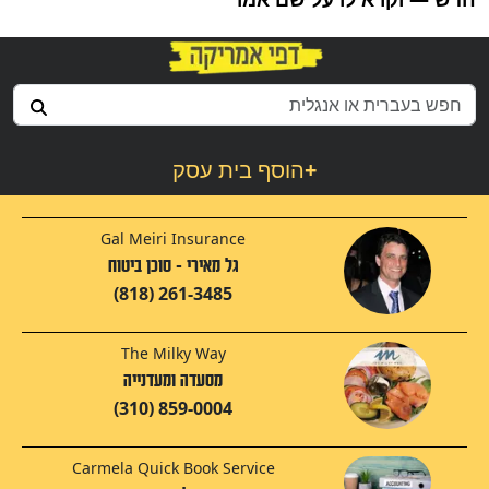
+
הוסף בית עסק
Gal Meiri Insurance
גל מאירי - סוכן ביטוח
(818) 261-3485
The Milky Way
מסעדה ומעדנייה
(310) 859-0004
Carmela Quick Book Service