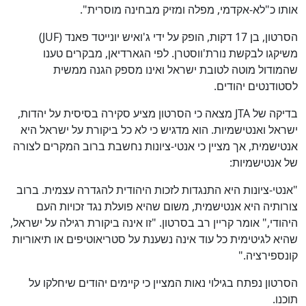
אותו כ"לא-אקדמי, מפלה ומזיק מבחינה מוסרית".
הסרטון, בן 17 דקות, הופק על ידי ג'ואיש יונייטד פאנד (JUF)
משיקגו לבקשת נורת'ווסטרן. לפי הגארדיאן, מבקרים טענו
שהמודול מוטה לטובת ישראל ואינו מספק הגנה ממשית
לסטודנטים יהודים.
בדיקה של JTA מצאה כי הסרטון מציע סקירה בסיסית על יהדות,
ישראל ואנטישמיות. הוא מדגיש כי לא כל ביקורת על ישראל היא
אנטישמית, אך מציין כי אנטי-ציונות נחשבת ברוב המקרים לצורה
של אנטישמיות:
"אנטי-ציונות היא התנגדות לזכות היהודית להגדרה עצמית. ברוב
צורותיה היא אנטישמית, משום שהיא פועלת נגד זכויות העם
היהודי," אומר קריין רב בסרטון. "זו אינה ביקורת רגילה על ישראל,
שהיא לגיטימית כל עוד אינה נשענת על סטריאוטיפים או תיאוריות
קונספירציה."
הסרטון נפתח בגילוי נאות המציין כי קיימים יהודים שיחלקו על
תוכנו.