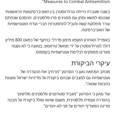
Measures to Combat Antisemitism".
בשנה שעברה הייתה נורת'ווסטרן בין האוניברסיטאות הראשונות
שנכנסו למשא ומתן עם מפגינים פרו-פלסטינים. ההסכם שנחתם
עורר מחלוקת קשה והוביל להתפטרות חברי ועדת האנטישמיות
של האוניברסיטה.
באפריל האחרון הוקפא מימון פדרלי בהיקף של כמעט 800 מיליון
דולר לנורת'ווסטרן על ידי ממשל טראמפ, בטענה כי לא נקטה
צעדים מספקים לבלימת אנטישמיות בקמפוס.
עיקרי הביקורת
מכתב המחאה טען כי הסרטון "מרחיב את ההגדרה של
אנטישמיות גם למצבים שבהם ביקורת על מדיניות ישראל מוצגת
כהבעת שנאה".
עוד נטען כי הסרטון "מגביל סטודנטים פלסטינים מלתמוך
בהגדרה עצמית פלסטינית, משום שהוא שולל ביקורת על מבנה
מדינה המעדיף יהודים על פני לא-יהודים".