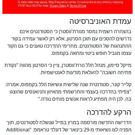
& data rates may apply. Msg frequency varies. Unsubscribe at any time by replying
STOP. Text HELP for help.
Privacy Policy
&
Terms Of Use
עמדת האוניברסיטה
בהצהרה רשמית נמסר מנורת'ווסטרן כי הסטודנטים אינם
נדרשים להסכים עם תוכן הסרטון, אלא רק לאשר עמידה בקוד
ההתנהגות של הסטודנטים. מחרימי ההדרכה טוענים כי גם הקוד
עצמו מגביל חופש ביטוי ומחאה בקמפוס.
מייקל סיימון, מנהל הלל נורת'ווסטרן, ציין כי הסרטון מהווה "נקודת
פתיחה חשובה" להעלאת מודעות לאנטישמיות.
קלייר קונר, סטודנטית שנה שלישית ונשיאת הלל בקמפוס, אמרה:
כן
100
%
"צפיתי בהדרכה בעצמי והתרשמתי מהאיזון והניואנסים שהוצגו
בה. לכן היה מפתיע לראות אנשים מוחים נגדה."
הרקע להדרכה
הדרישה החדשה פורסמה במרץ במייל שנשלח לסטודנטים, תוך
הפניה לצו נשיאותי מ-29 בינואר של דונלד טראמפ: "Additional