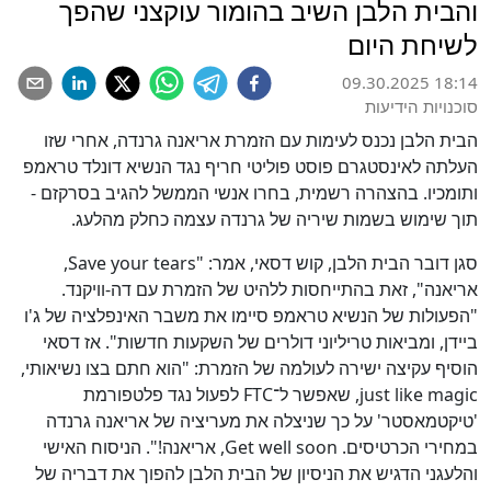
והבית הלבן השיב בהומור עוקצני שהפך
לשיחת היום
09.30.2025 18:14
סוכנויות הידיעות
הבית הלבן נכנס לעימות עם הזמרת אריאנה גרנדה, אחרי שזו
העלתה לאינסטגרם פוסט פוליטי חריף נגד הנשיא דונלד טראמפ
ותומכיו. בהצהרה רשמית, בחרו אנשי הממשל להגיב בסרקזם -
תוך שימוש בשמות שיריה של גרנדה עצמה כחלק מהלעג.
סגן דובר הבית הלבן, קוש דסאי, אמר: "Save your tears,
אריאנה", זאת בהתייחסות ללהיט של הזמרת עם דה-וויקנד.
"הפעולות של הנשיא טראמפ סיימו את משבר האינפלציה של ג'ו
ביידן, ומביאות טריליוני דולרים של השקעות חדשות". אז דסאי
הוסיף עקיצה ישירה לעולמה של הזמרת: "הוא חתם בצו נשיאותי,
just like magic, שאפשר ל־FTC לפעול נגד פלטפורמת
'טיקטמאסטר' על כך שניצלה את מעריציה של אריאנה גרנדה
במחירי הכרטיסים. Get well soon, אריאנה!". הניסוח האישי
והלעגני הדגיש את הניסיון של הבית הלבן להפוך את דבריה של