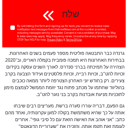
שלח
By submitting this form and signing up for texts, you consent to receive news
notification text messages from HebrewNews.com at the number provided,
including messages sent by autodialer. Consent is not a condition of purchase. Msg
כן
& data rates may apply. Msg frequency varies. Unsubscribe at any time by replying
80
%
STOP. Text HELP for help.
Privacy Policy
&
Terms Of Use
גרנדה כבר התבטאה פוליטית מספר פעמים בשנים האחרונות.
בבחירות האחרונות היא תמכה פומבית בקמלה האריס, וב־2020
הצהירה על תמיכתה בברני סנדרס. לאורך השנים עסקה בקידום
זכויות להט"ב, זכויות רבייה, זכויות פלסטינים ועידוד הצבעה בקרב
צעירים. רק בחודש יוני האחרון הצטרפה ליותר ממאה כוכבים
בהוליווד שחתמו על מכתב פתוח נגד יוזמת הממשל לצמצם מימון
לתוכניות מניעת אובדנות בקרב בני נוער להט"ב.
גם הפעם, דבריה עוררו סערה ברשת. מעריצים רבים שיבחו
אותה על כך שהיא משתמשת בקולה למען עקרונותיה, ואחד מהם
כתב: "אני אוהב את האישה הזאת עם כל סיבי גופי". אחרים
לעומת זאת תקפו אותה, והזכירו את "שערוריית הדונאטס"