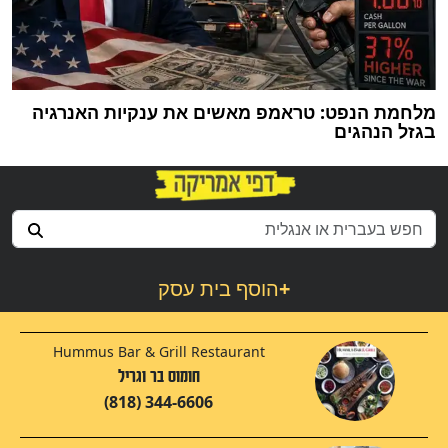
מלחמת הנפט: טראמפ מאשים את ענקיות האנרגיה
בגזל הנהגים
+
הוסף בית עסק
Hummus Bar & Grill Restaurant
חומוס בר וגריל
(818) 344-6606