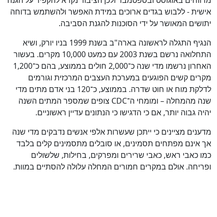
אישית - ללבוש בגדים ארוכים במידת האפשר ולהשתמש בדוחה
יתושים המאושר על ידי הסוכנות להגנת הסביבה.
הנגיף התגלה לראשונה בארה"ב בשנת 1999 בניו יורק, ושיא
התחלואה נרשם בשנת 2003 עם כמעט 10,000 מקרים. בעשור
האחרון נרשמו מדי שנה כ־2,000 חולים בממוצע, בהם כ־1,200
מקרים קשים הפוגעים במערכת העצבים המרכזית וגורמים
לדלקת מוח או חוט שדרה. בממוצע, כ־120 בני אדם מתים מדי
שנה מהמחלה – ומומחי ה־CDC צופים שמספר המתים השנה
יהיה גבוה יותר, אם כי הדגישו כי הנתונים עדיין ראשוניים.
מדענים מציינים כי ייתכן שעשרות אלפי אנשים נדבקים מדי שנה
אך אינם מפתחים תסמינים, או סובלים מתסמינים קלים בלבד
כמו כאבי ראש, כאבי שרירים ומפרקים, בחילות, שלשולים
ופריחה. אולם במקרים חמורים המחלה עלולה להסתיים במוות.