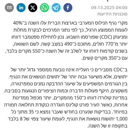
09.13.2025 04:00
סוכנויות הידיעות
מקרי נגיף הנילוס המערבי בארצות הברית עלו השנה ב־40%
לעומת הממוצע הרגיל, כך לפי נתוני המרכזים לבקרת מחלות
ומניעתן (CDC) שפורסמו השבוע. נכון לתחילת ספטמבר דווחו
יותר מ־770 חולים, מתוכם כ־490 במצב קשה. לשם השוואה,
בשנים קודמות דווחו עד לשלב זה של השנה כ־550 מקרים בלבד,
עם כ־350 מקרים קשים.
ב־CDC מסבירים כי העלייה אינה נובעת ממספר גדול יותר של
יתושים, אלא משיעור גבוה יותר של יתושים הנושאים את הנגיף.
בין הגורמים המשפיעים על שיעור ההדבקה נמנים טמפרטורה,
משקעים, היקף פעולות הדברה וכמות הציפורים הנגועות בסביבה.
במדינת קולורדו דווחו כ־150 מהמקרים, יותר מכפול ממדינות
אחרות, כאשר העיר פורט קולינס הוגדרה כנקודת תחלואה חמורה
במיוחד. בבדיקות שנערכו בחודש שעבר נמצא כי 35 מתוך כל
1,000 יתושות נושאות את הנגיף, לעומת שיעור צפוי של 8 בלבד
בתקופה זו של השנה.