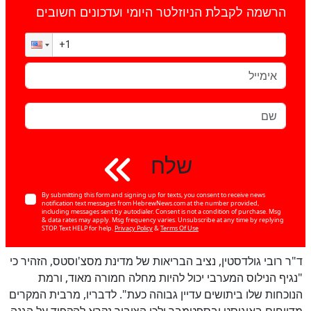
הרשמה לקבלת הניוזלטר היומי ועדכונים חשובים
שלח
By submitting this form and signing up for texts, you consent to receive news
notification text messages from HebrewNews.com at the number provided,
including messages sent by autodialer. Consent is not a condition of purchase. Msg
& data rates may apply. Msg frequency varies. Unsubscribe at any time by replying
STOP. Text HELP for help.
Privacy Policy
&
Terms Of Use
ד"ר רובי גולדסטין, נציב הבריאות של מדינת מסצ'וסטס, הזהיר כי
כן
"נגיף הנילוס המערבי יכול להיות מחלה חמורה מאוד, ורמת
100
%
הנוכחות שלו ביתושים עדיין גבוהה כעת". לדבריו, מרבית המקרים
מדווחים באוגוסט ובספטמבר ולכן הציבור נקרא להקפיד על הגנה