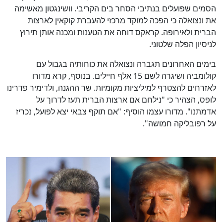
הסמים שפועלים בנתיבי הסחר בים הקריבי. וושינגטון מאשימה
את ונצואלה כי הפכה למוקד מרכזי להעברת קוקאין לארצות
הברית ולאירופה. קראקס דוחה את הטענות ומכנה אותן תירוץ
לניסיון הפלה שלטוני.
בימים האחרונים תגברה ונצואלה את כוחותיה בגבול עם
קולומביה ושיגרה לשם 15 אלף חיילים. בנוסף, קרא מדורו
לאזרחים להצטרף למיליציות מקומיות. שר ההגנה, ולדימיר פדרינו
לופס, הצהיר כי "נילחם אם ארצות הברית תעז לדרוך על
אדמתנו". מדורו עצמו הוסיף: "אם תוקף צבאי יצא לפועל, נכריז
על רפובליקה חמושה".