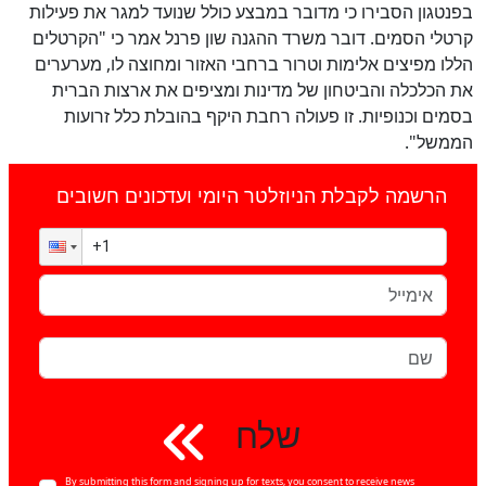
בפנטגון הסבירו כי מדובר במבצע כולל שנועד למגר את פעילות
קרטלי הסמים. דובר משרד ההגנה שון פרנל אמר כי "הקרטלים
הללו מפיצים אלימות וטרור ברחבי האזור ומחוצה לו, מערערים
את הכלכלה והביטחון של מדינות ומציפים את ארצות הברית
בסמים וכנופיות. זו פעולה רחבת היקף בהובלת כלל זרועות
הממשל".
הרשמה לקבלת הניוזלטר היומי ועדכונים חשובים
שלח
By submitting this form and signing up for texts, you consent to receive news