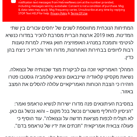
notification text messages from HebrewNews.com at the number provided,
including messages sent by autodialer. Consent is not a condition of purchase. Msg
& data rates may apply. Msg frequency varies. Unsubscribe at any time by replying
STOP. Text HELP for help.
Privacy Policy
&
Terms Of Use
המתיחות הנוכחית מתווספת לשנים של יחסים עכורים בין שתי
המדינות. מאז 2019 ארצות הברית מסרבת להכיר במדורו כנשיא
לגיטימי ותומכת במנהיג האופוזיציה חואן גואידו. למרות טענות
רבות לזיופים בבחירות האחרונות, מדורו חזר והכריז כי ניצח בהן
כדין.
המהלך האמריקאי זוכה גם לביקורת מצד שכנותיה של ונצואלה.
נשיאת מקסיקו קלאודיה שיינבאום ונשיא קולומביה גוסטבו פטרו
הזהירו כי הצבת הכוחות האמריקאיים עלולה להסלים את המצב
באזור.
במסיבת העיתונאים פנה מדורו ישירות לנשיא טראמפ ואמר:
"הניסיון להחליף משטרים נכשל בכל מקום – והוא נכשל גם כאן.
לא תצליח לכפות מציאות חדשה על ונצואלה". עוד הוסיף כי
פעולה צבאית אמריקאית "תכתים את ידיו של טראמפ בדם".