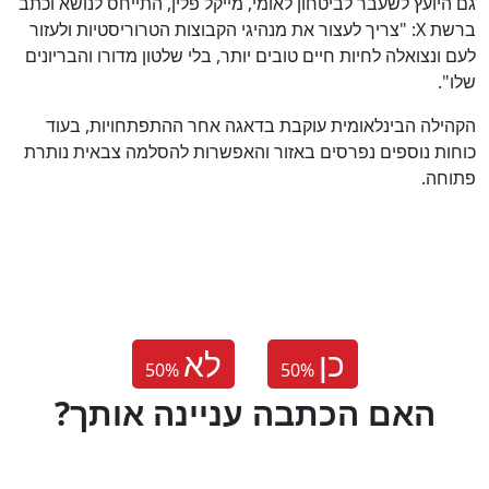
גם היועץ לשעבר לביטחון לאומי, מייקל פלין, התייחס לנושא וכתב
ברשת X: "צריך לעצור את מנהיגי הקבוצות הטרוריסטיות ולעזור
לעם ונצואלה לחיות חיים טובים יותר, בלי שלטון מדורו והבריונים
שלו".
הקהילה הבינלאומית עוקבת בדאגה אחר ההתפתחויות, בעוד
כוחות נוספים נפרסים באזור והאפשרות להסלמה צבאית נותרת
פתוחה.
כן
לא
50
%
50
%
?האם הכתבה עניינה אותך