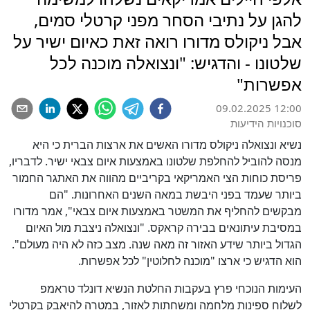
להגן על נתיבי הסחר מפני קרטלי סמים,
אבל ניקולס מדורו רואה זאת כאיום ישיר על
שלטונו - והדגיש: "ונצואלה מוכנה לכל
אפשרות"
09.02.2025 12:00
סוכנויות הידיעות
נשיא ונצואלה ניקולס מדורו האשים את ארצות הברית כי היא
מנסה להוביל להחלפת שלטונו באמצעות איום צבאי ישיר. לדבריו,
פריסת כוחות הצי האמריקאי בקריביים מהווה את האתגר החמור
ביותר שעמד בפני היבשת במאה השנים האחרונות. "הם
מבקשים להחליף את המשטר באמצעות איום צבאי", אמר מדורו
במסיבת עיתונאים בבירה קראקס. "ונצואלה ניצבת מול האיום
הגדול ביותר שידע האזור זה מאה שנה. מצב כזה לא היה מעולם".
הוא הדגיש כי ארצו "מוכנה לחלוטין" לכל אפשרות.
העימות הנוכחי פרץ בעקבות החלטת הנשיא דונלד טראמפ
לשלוח ספינות מלחמה ומשחתות לאזור, במטרה להיאבק בקרטלי