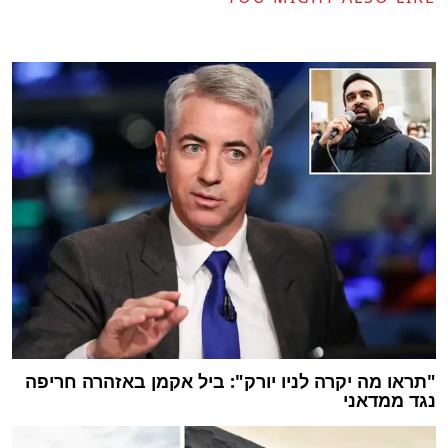
"תראו מה יקרה לניו יורק": ביל אקמן באזהרה חריפה
נגד ממדאני