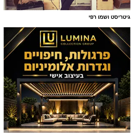
גיטריסט ושמו רפי