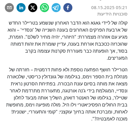
08.15.2025 05:21
סוכנויות הידיעות
קולה של ליידי גאגא הוא הדבר האחרון שנשמע בטריילר החדש
של ארבעת הפרקים האחרונים בעונה השנייה של 'ונסדיי' – והוא
מגיע עם אזהרה מצמררת: "היזהרי, יהיה מחיר לשלם". הזמרת,
שהוכרזה ככוכבת אורחת בעונה, עדיין שומרת את זהות דמותה
בסוד, אך הופעתה כבר מעוררת סקרנות עצומה בקרב
המעריצים.
הטריילר חושף הפתעה נוספת ולא פחות דרמטית – חזרתה של
מנהלת בית הספר וימס, בגילומה של גוונדולין כריסטי, שלכאורה
מצאה את מותה בסיום עונת הבכורה. בפתיחת הסרטון נראית
ונסדיי, המגולמת בידי ג’נה אורטגה, מתעוררת מתרדמת לאחר
שטיילר, בגילומו של האנטר דואהן, השליך אותה מבעד לחלון
בבית החולים הפסיכיאטרי וילו היל. מולה מופיעה וימס, מחופשת
לאחות, ומברכת אותה בחיוך עוקצני: "קומי והתעוררי, ישנונית!
מוכנה לאמבטיה?".