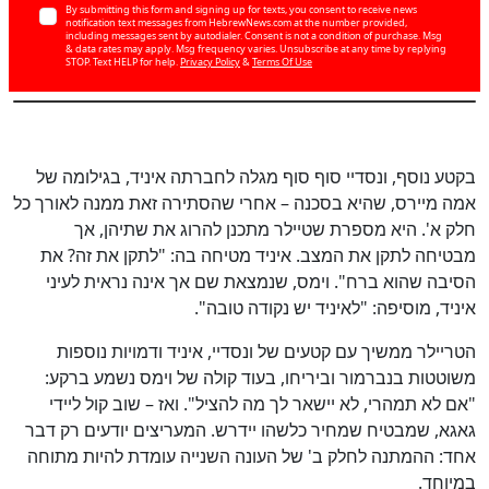
By submitting this form and signing up for texts, you consent to receive news
כן
notification text messages from HebrewNews.com at the number provided,
including messages sent by autodialer. Consent is not a condition of purchase. Msg
100
%
& data rates may apply. Msg frequency varies. Unsubscribe at any time by replying
STOP. Text HELP for help.
Privacy Policy
&
Terms Of Use
בקטע נוסף, ונסדיי סוף סוף מגלה לחברתה איניד, בגילומה של
אמה מיירס, שהיא בסכנה – אחרי שהסתירה זאת ממנה לאורך כל
חלק א'. היא מספרת שטיילר מתכנן להרוג את שתיהן, אך
מבטיחה לתקן את המצב. איניד מטיחה בה: "לתקן את זה? את
הסיבה שהוא ברח". וימס, שנמצאת שם אך אינה נראית לעיני
איניד, מוסיפה: "לאיניד יש נקודה טובה".
הטריילר ממשיך עם קטעים של ונסדיי, איניד ודמויות נוספות
משוטטות בנברמור וביריחו, בעוד קולה של וימס נשמע ברקע:
"אם לא תמהרי, לא יישאר לך מה להציל". ואז – שוב קול ליידי
גאגא, שמבטיח שמחיר כלשהו יידרש. המעריצים יודעים רק דבר
אחד: ההמתנה לחלק ב' של העונה השנייה עומדת להיות מתוחה
במיוחד.