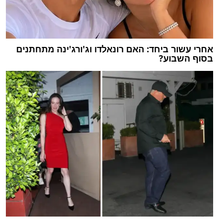
אחרי עשור ביחד: האם רונאלדו וג'ורג'ינה מתחתנים
בסוף השבוע?