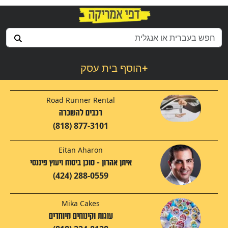
+
הוסף בית עסק
Road Runner Rental
רכבים להשכרה
(818) 877-3101
Eitan Aharon
איתן אהרון - סוכן ביטוח ויעוץ פיננסי
(424) 288-0559
Mika Cakes
עוגות וקינוחים מיוחדים