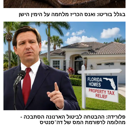
בגלל בוריטו: ואנס הכריז מלחמה על הימין הישן
פלורידה: ההבטחה לביטול הארנונה הסתבכה -
מהלומה לרפורמת המס של דה־סנטיס