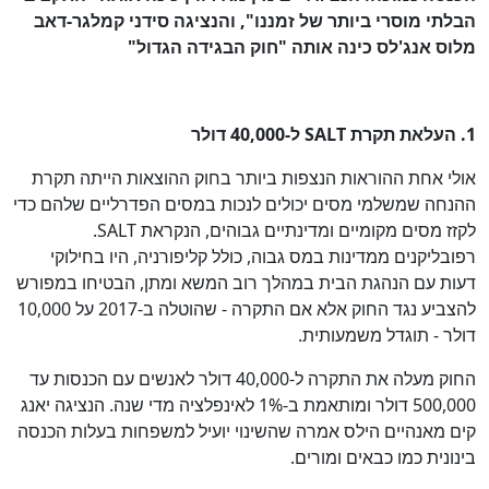
הבלתי מוסרי ביותר של זמננו", והנציגה סידני קמלגר-דאב
מלוס אנג'לס כינה אותה "חוק הבגידה הגדול"
1. העלאת תקרת SALT ל-40,000 דולר
אולי אחת ההוראות הנצפות ביותר בחוק ההוצאות הייתה תקרת
ההנחה שמשלמי מסים יכולים לנכות במסים הפדרליים שלהם כדי
לקזז מסים מקומיים ומדינתיים גבוהים, הנקראת SALT.
רפובליקנים ממדינות במס גבוה, כולל קליפורניה, היו בחילוקי
דעות עם הנהגת הבית במהלך רוב המשא ומתן, הבטיחו במפורש
להצביע נגד החוק אלא אם התקרה - שהוטלה ב-2017 על 10,000
דולר - תוגדל משמעותית.
החוק מעלה את התקרה ל-40,000 דולר לאנשים עם הכנסות עד
500,000 דולר ומותאמת ב-1% לאינפלציה מדי שנה. הנציגה יאנג
קים מאנהיים הילס אמרה שהשינוי יועיל למשפחות בעלות הכנסה
בינונית כמו כבאים ומורים.