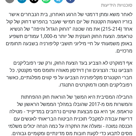
סוכנויות הידיעות
לאחר משא ומתן דרמטי של הרגע האחרון, בית הנבחרים אישר
בזריז השעות הקטנות של יום חמישי שעבר בהפרש דחוק של קול
אחד (215-214) את מה שכונה "החוק הגדול והיפה" של הנשיא
טראמפ. הצעת החוק הענקית של יותר מ-1,000 עמודים תשפיע
באופן משמעותי על חיי מיליוני תושבי קליפורניה בשבעה תחומים
מרכזיים.
אף דמוקרט לא הצביע בעד הצעת החוק, ורק שני רפובליקנים
הצביעו נגד: הנציגים וורן דוידסון מאוהיו ותומס מסי מקנטקי. כל
חברי הקונגרס מקליפורניה הצביעו על פי קווים מפלגתיים, כאשר
רפובליקנים תמכו ודמוקרטים התנגדו.
החבילה המסיבית היא המשך של הוראות חוק ההפחתות
והמשרות מס מ-2017 שהובלו במהלך הממשל הראשון של
טראמפ. אך היא גם מבצעת שינויים נרחבים במדיקייד - מטילה
דרישת עבודה למקבלי תוכנית הביטוח הבריאותי לאנשים עם
הכנסה נמוכה - ומעלה את התקרה על כמה הנחה יכולים משלמי
מסים לתבוע כדי לקעת חובות מס מדינתיים ומקומיים גבוהים.