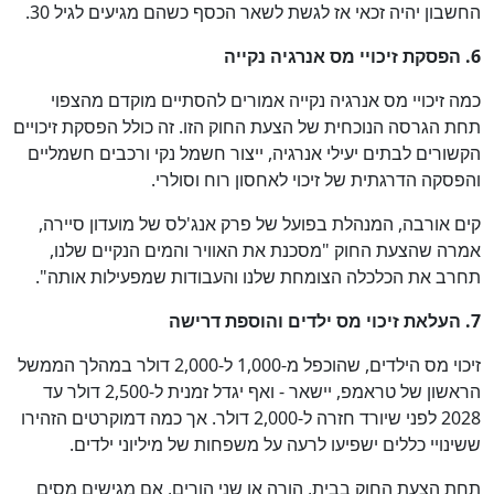
החשבון יהיה זכאי אז לגשת לשאר הכסף כשהם מגיעים לגיל 30.
כן
6. הפסקת זיכויי מס אנרגיה נקייה
87
%
כמה זיכויי מס אנרגיה נקייה אמורים להסתיים מוקדם מהצפוי
תחת הגרסה הנוכחית של הצעת החוק הזו. זה כולל הפסקת זיכויים
הקשורים לבתים יעילי אנרגיה, ייצור חשמל נקי ורכבים חשמליים
והפסקה הדרגתית של זיכוי לאחסון רוח וסולרי.
קים אורבה, המנהלת בפועל של פרק אנג'לס של מועדון סיירה,
אמרה שהצעת החוק "מסכנת את האוויר והמים הנקיים שלנו,
תחרב את הכלכלה הצומחת שלנו והעבודות שמפעילות אותה".
7. העלאת זיכוי מס ילדים והוספת דרישה
זיכוי מס הילדים, שהוכפל מ-1,000 ל-2,000 דולר במהלך הממשל
הראשון של טראמפ, יישאר - ואף יגדל זמנית ל-2,500 דולר עד
2028 לפני שיורד חזרה ל-2,000 דולר. אך כמה דמוקרטים הזהירו
ששינויי כללים ישפיעו לרעה על משפחות של מיליוני ילדים.
תחת הצעת החוק בבית, הורה או שני הורים, אם מגישים מסים