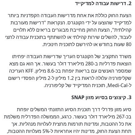
2. דרישות עבודה למדיקייד
הצעת החוק כוללת את אחת מדרישות העבודה הקפדניות ביותר
למדיקייד שהוצעו על ידי הקונגרס. הנקראות "דרישות מעורבות
קהילתית", הצעת החוק מחייבת מבוגרים בריאים ללא תלויים
לעבוד, להשלים שירות קהילתי או להשתתף בתוכנית עבודה לחצי
80 שעות בחודש או להירשם לתוכנית חינוכית.
משרד התקציב של הקונגרס העריך שדרישות העבודה יפחיתו
הוצאות פדרליות ב-280 מיליארד דולר בעשור. אך הוא גם מצא
שמספר האנשים עם בריאות יופחת בכ-8.6 מיליון. KFF העריכה
שקליפורניה עלולה לראות בין 1.2 מיליון ל-2 מיליון הפסדי רישום
ל-Medi-Cal, תוכנית המדיקייד של קליפורניה.
3. קיצוצים בסיוע מזון SNAP
סיוע מזון פדרלי דרך תוכנית הסיוע התזונתי המשלים יופחת
בכ-267 מיליארד דולר בעשור. כרגע, הממשלה הפדרלית משלמת
את כל ההטבות, ומדינות תורמות מחצית לעלויות מנהליות. אך
תחת הצעת החוק, מדינות יהיו אחראיות ל-5% מעלויות ההטבות,