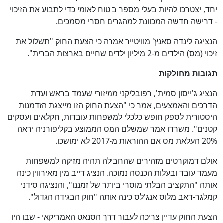
יחד, יצטרכו להיות בעלי מספר ביטוח לאומי כדי לתבוע את הזיכוי
- דרישה חדשה המכוונת למהגרים חסרי מסמכים.
הנציגה לינדה סאנץ' מוויטייר אמרה כי הצעת החוק "תשלול את
זיכוי (מס) הילדים מ-2 מיליון ילדים שחיים בארצות הברית".
תגובות מחולקות
הנציג ג'ייסון סמית', רפובליקני ממיזורי שעמד בראש ועדת
הדרכים והאמצעים, אמר כי "הצעת החוק הזו מייצגת הזדמנות
היסטורית לספק חופש כלכלי למשפחות עובדות, חקלאים ועסקים
קטנים". משרדו אמר שמשלם המס הממוצע בקליפורניה יראה
20% העלאת מס אם ההוראות מ-2017 לא ימושכו.
אולם דמוקרטים מזהירים שהחבילה תהיה מזיקה למשפחות
מעמד עובד ובעלות הכנסה נמוכה. הנציג דייב מין מאירווין כינה
אותה "התקציב הבלתי מוסרי ביותר של זמננו", והנציגה סידני
קמלגר-דאב מלוס אנג'לס כינה אותה "חוק הבגידה הגדול".
הצעת החוק עדיין צריכה לעבור דרך הסנאט האמריקאי - שבו היו