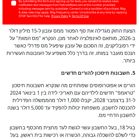
By submitting this form and signing up for texts, you consent to receive news
notification text messages from HebrewNews.com at the number provided,
including messages sent by autodialer. Consent is not a condition of purchase. Msg
& data rates may apply. Msg frequency varies. Unsubscribe at any time by replying
STOP. Text HELP for help.
Privacy Policy
&
Terms Of Use
הצעת החוק מגדילה את סף הפטור ממס עזבון ל-15 מיליון דולר
ב-2026, מותאם לאינפלציה לאחר מכן. הנקרא "מס המוות" על
ידי רפובליקנים, זה הסכום של עזבון שיפעיל מס פדרלי כאשר
הנכס מועבר במותו. זה בדרך כלל משפיע על העזבונות העשירות
ביותר.
5. חשבונות חיסכון להורים חדשים
הורים או אפוטרופוסים שפותחים מה שנקרא חשבונות חיסכון
"טראמפ" חדשים לילדיהם עם תאריכי לידה בין 1 בינואר 2024
ל-31 בדצמבר 2028, יקבלו 1,000 דולר מהממשלה הפדרלית
להכנסה לחשבון. משפחות יכולות להפקיד עד 5,000 דולר בשנה
לחשבון הדחיי מס.
בגיל 18, בעל החשבון עשוי לגשת לעד מחצית מהכסף בחשבון
כדי לשלם להשכלה גבוהה, הכשרה או רכישות בית ראשון. בעל